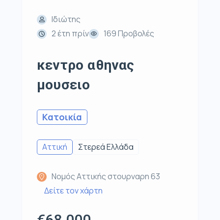
Ιδιώτης
2 έτη πρίν
169 Προβολές
κεντρο αθηνας
μουσειο
Κατοικία
Αττική
Στερεά Ελλάδα
Νομός Αττικής στουρναρη 63
Δείτε τον χάρτη
€68.000