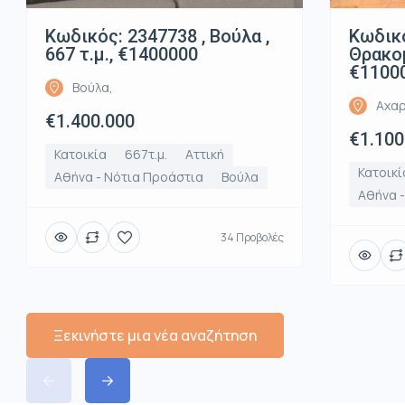
Κωδικός: 2347738 , Βούλα ,
Κωδικό
667 τ.μ., €1400000
Θρακομ
€1100
Βούλα,
Αχαρ
€1.400.000
€1.100
Κατοικία
667τ.μ.
Αττική
Κατοικί
Αθήνα - Νότια Προάστια
Βούλα
Αθήνα -
34 Προβολές
Ξεκινήστε μια νέα αναζήτηση