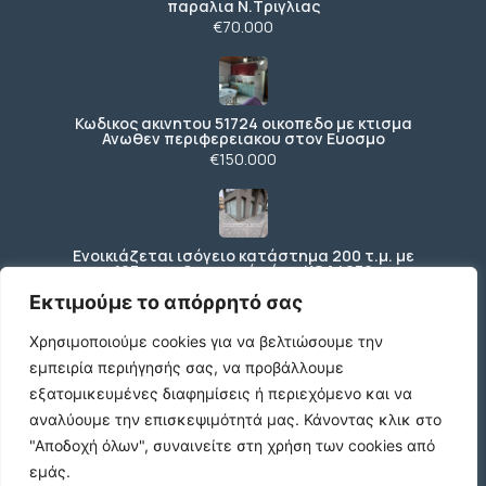
παραλια Ν.Τριγλιας
€70.000
Κωδικος ακινητου 51724 οικοπεδο με κτισμα
Ανωθεν περιφερειακου στον Ευοσμο
€150.000
Ενοικιάζεται ισόγειο κατάστημα 200 τ.μ. με
197 τ.μ. εξωτερικό χώρο ΚΩΔ4270
€3.000 /μήνα
Εκτιμούμε το απόρρητό σας
Χρησιμοποιούμε cookies για να βελτιώσουμε την
εμπειρία περιήγησής σας, να προβάλλουμε
Κωδικός: 2347738 , Βούλα , 667 τ.μ., €1400000
εξατομικευμένες διαφημίσεις ή περιεχόμενο και να
€1.400.000
αναλύουμε την επισκεψιμότητά μας.
Κάνοντας κλικ στο
"Αποδοχή όλων", συναινείτε στη χρήση των cookies από
εμάς.