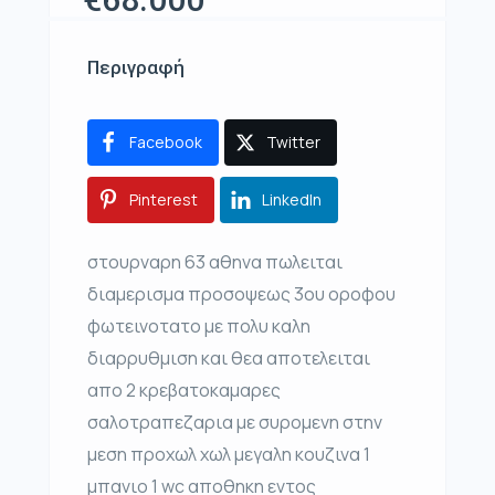
Περιγραφή
Facebook
Twitter
Pinterest
LinkedIn
στουρναρη 63 αθηνα πωλειται
διαμερισμα προσοψεως 3ου οροφου
φωτεινοτατο με πολυ καλη
διαρρυθμιση και θεα αποτελειται
απο 2 κρεβατοκαμαρες
σαλοτραπεζαρια με συρομενη στην
μεση προχωλ χωλ μεγαλη κουζινα 1
μπανιο 1 wc αποθηκη εντος