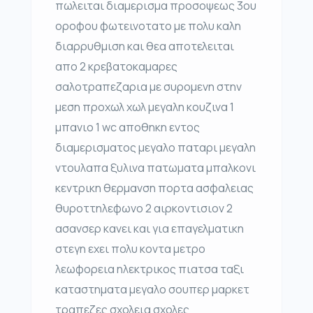
πωλειται διαμερισμα προσοψεως 3ου
οροφου φωτεινοτατο με πολυ καλη
διαρρυθμιση και θεα αποτελειται
απο 2 κρεβατοκαμαρες
σαλοτραπεζαρια με συρομενη στην
μεση προχωλ χωλ μεγαλη κουζινα 1
μπανιο 1 wc αποθηκη εντος
διαμερισματος μεγαλο παταρι μεγαλη
ντουλαπα ξυλινα πατωματα μπαλκονι
κεντρικη θερμανση πορτα ασφαλειας
θυροττηλεφωνο 2 αιρκοντισιον 2
ασανσερ κανει και για επαγελματικη
στεγη εχει πολυ κοντα μετρο
λεωφορεια ηλεκτρικος πιατσα ταξι
καταστηματα μεγαλο σουπερ μαρκετ
τραπεζες σχολεια σχολες