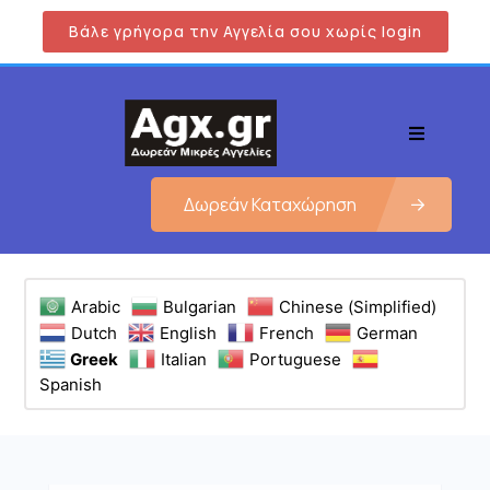
Βάλε γρήγορα την Αγγελία σου χωρίς login
Δωρεάν Καταχώρηση
Arabic
Bulgarian
Chinese (Simplified)
Dutch
English
French
German
Greek
Italian
Portuguese
Spanish
Εμφάνιση όλων