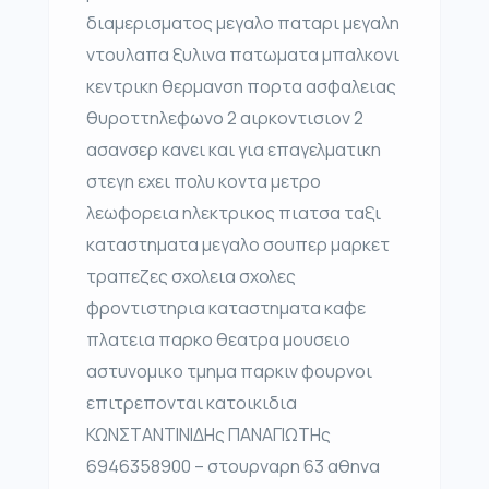
διαμερισματος μεγαλο παταρι μεγαλη
ντουλαπα ξυλινα πατωματα μπαλκονι
κεντρικη θερμανση πορτα ασφαλειας
θυροττηλεφωνο 2 αιρκοντισιον 2
ασανσερ κανει και για επαγελματικη
στεγη εχει πολυ κοντα μετρο
λεωφορεια ηλεκτρικος πιατσα ταξι
καταστηματα μεγαλο σουπερ μαρκετ
τραπεζες σχολεια σχολες
φροντιστηρια καταστηματα καφε
πλατεια παρκο θεατρα μουσειο
αστυνομικο τμημα παρκιν φουρνοι
επιτρεπονται κατοικιδια
ΚΩΝΣΤΑΝΤΙΝΙΔΗς ΠΑΝΑΓΙΩΤΗς
6946358900 – στουρναρη 63 αθηνα