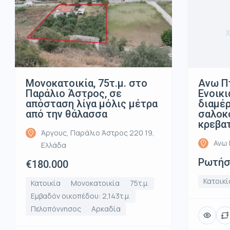
Μονοκατοικία, 75τ.μ. στο
Ανω Π
Παράλιο Άστρος, σε
Ενοικι
απόσταση λίγα μόλις μέτρα
διαμέρ
από την θάλασσα
σαλοκο
κρεβα
Άργους, Παράλιο Άστρος 220 19,
Ανω 
Ελλάδα
Ρωτήστ
€180.000
Κατοικί
Κατοικία
Μονοκατοικία
75τ.μ.
Εμβαδόν οικοπέδου: 2,143τ.μ.
Πελοπόννησος
Αρκαδία