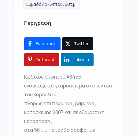
Εμβαδόν ακινήτου: 50τ.μ.
Περιγραφή
Facebook
Twitter
Pinterest
LinkedIn
Κωδικος ακινητου Α3455
ενοικιαζεται γκαρσονιερα στο κεντρο
του Κορδελιου ,
πληρως επιπλωμενη , βαμμενη ,
κατασκευης 2007 και σε εξαιρετικη
κατασταση ,
στα 50 τ.μ. , στον 3ο οροφο , με