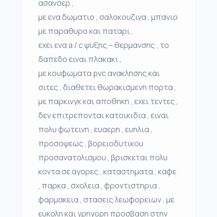
ασανσερ ,
με ενα δωματιο , σαλοκουζινα , μπανιο
με παραθυρο και παταρι ,
εχει ενα a / c ψυξης – θερμανσης , το
δαπεδο ειναι πλακακι ,
με κουφωματα pvc ανακλησης και
σιτες , διαθετει θωρακισμενη πορτα ,
με παρκινγκ και αποθηκη , εχει τεντες ,
δεν επιτρεπονται κατοικιδια , ειναι
πολυ φωτεινη , ευαερη , ευηλια ,
προσοψεως , βορειοδυτικου
προσανατολισμου , βρισκεται πολυ
κοντα σε αγορες , καταστηματα , καφε
, παρκα , σχολεια , φροντιστηρια ,
φαρμακεια , στασεις λεωφορειων , με
ευκολη και γρηγορη προσβαση στην