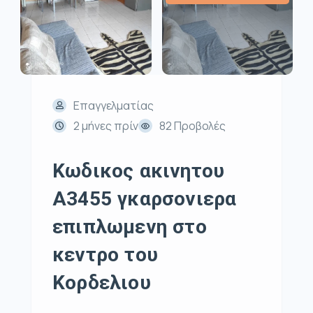
Επαγγελματίας
2 μήνες πρίν
82 Προβολές
Κωδικος ακινητου
Α3455 γκαρσονιερα
επιπλωμενη στο
κεντρο του
Κορδελιου