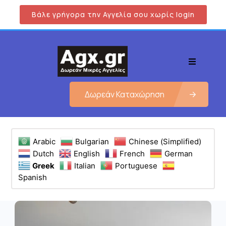
Βάλε γρήγορα την Αγγελία σου χωρίς login
Δωρεάν Καταχώρηση
Arabic
Bulgarian
Chinese (Simplified)
Dutch
English
French
German
Greek
Italian
Portuguese
Spanish