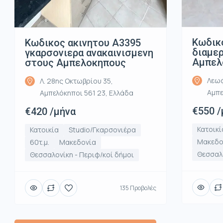
Κωδικ
Κωδικος ακινητου Α3395
διαμε
γκαρσονιερα ανακαινισμενη
Αμπελ
στους Αμπελοκηπους
Λεωφ
Λ. 28ης Οκτωβρίου 35,
Αμπε
Αμπελόκηποι 561 23, Ελλάδα
€550 /
€420 /μήνα
Κατοικί
Κατοικία
Studio/Γκαρσονιέρα
Μακεδο
60τ.μ.
Μακεδονία
Θεσσαλο
Θεσσαλονίκη - Περιφ/κοί δήμοι
135 Προβολές