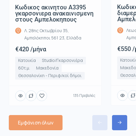
Κωδικ
Κωδικος ακινητου Α3395
διαμε
γκαρσονιερα ανακαινισμενη
Αμπελ
στους Αμπελοκηπους
Λεωφ
Λ. 28ης Οκτωβρίου 35,
Αμπε
Αμπελόκηποι 561 23, Ελλάδα
€550 /
€420 /μήνα
Κατοικί
Κατοικία
Studio/Γκαρσονιέρα
Μακεδο
60τ.μ.
Μακεδονία
Θεσσαλο
Θεσσαλονίκη - Περιφ/κοί δήμοι
135 Προβολές
Εμφάνιση όλων