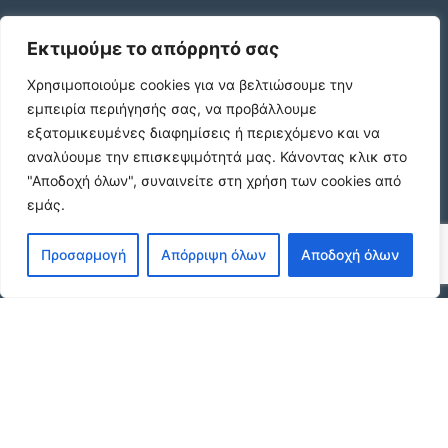
Εκτιμούμε το απόρρητό σας
Χρησιμοποιούμε cookies για να βελτιώσουμε την
Κωδικος ακινητου Α3395 γκαρσονιερα
ανακαινισμενη στους Αμπελοκηπους
εμπειρία περιήγησής σας, να προβάλλουμε
€420 /μήνα
εξατομικευμένες διαφημίσεις ή περιεχόμενο και να
αναλύουμε την επισκεψιμότητά μας.
Κάνοντας κλικ στο
"Αποδοχή όλων", συναινείτε στη χρήση των cookies από
εμάς.
Κωδικος ακινητου Β4104 διαμερισμα στους
Αμπελοκηπους
€550 /μήνα
Προσαρμογή
Απόρριψη όλων
Αποδοχή όλων
Κωδικος ακινητου 21490 διαμερισμα στην
Ν.Πολιτεια Ευοσμου
€169.000