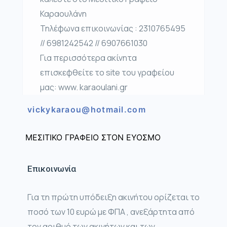
Καραουλάνη
Τηλέφωνα επικοινωνίας : 2310765495
// 6981242542 // 6907661030
Για περισσότερα ακίνητα
επισκεφθείτε το site του γραφείου
μας: www. karaoulani.gr
vickykaraou@hotmail.com
ΜΕΣΙΤΙΚΟ ΓΡΑΦΕΙΟ ΣΤΟΝ ΕΥΟΣΜΟ
Επικοινωνία
Για τη πρώτη υπόδειξη ακινήτου ορίζεται το
ποσό των 10 ευρώ με ΦΠΑ , ανεξάρτητα από
τον αριθμό των ακινήτων και των