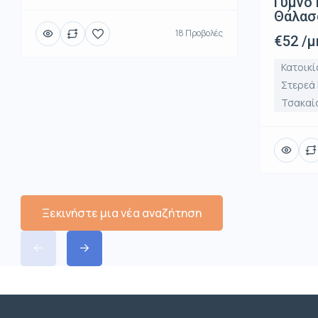
Γυμνό 
Θάλασ
18 Προβολές
€52 /μ
Κατοικί
Στερεά
Τσακαί
Ξεκινήστε μια νέα αναζήτηση