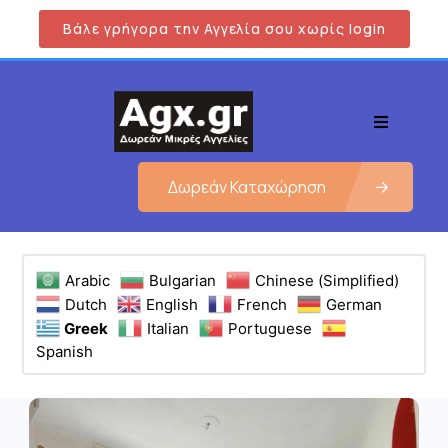
Βάλε γρήγορα την Αγγελία σου χωρίς login
Δωρεάν Καταχώρηση
Arabic
Bulgarian
Chinese (Simplified)
Dutch
English
French
German
Greek
Italian
Portuguese
Spanish