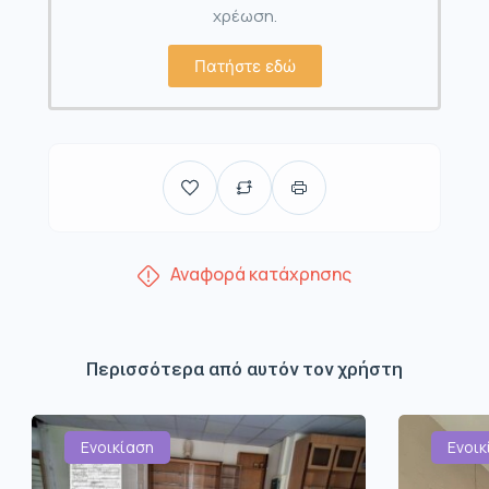
χρέωση.
Πατήστε εδώ
Αναφορά κατάχρησης
Περισσότερα από αυτόν τον χρήστη
Ενοικίαση
Ενοικ