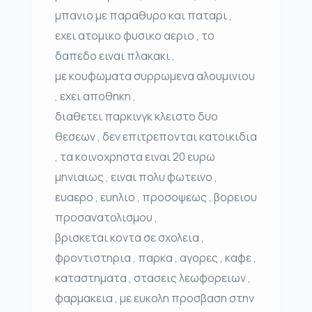
μπανιο με παραθυρο και παταρι ,
εχει ατομικο φυσικο αεριο , το
δαπεδο ειναι πλακακι ,
με κουφωματα συρρωμενα αλουμινιου
, εχει αποθηκη ,
διαθετει παρκινγκ κλειστο δυο
θεσεων , δεν επιτρεπονται κατοικιδια
, τα κοινοχρηστα ειναι 20 ευρω
μηνιαιως , ειναι πολυ φωτεινο ,
ευαερο , ευηλιο , προσοψεως , βορειου
προσανατολισμου ,
βρισκεται κοντα σε σχολεια ,
φροντιστηρια , παρκα , αγορες , καφε ,
καταστηματα , στασεις λεωφορειων ,
φαρμακεια , με ευκολη προσβαση στην