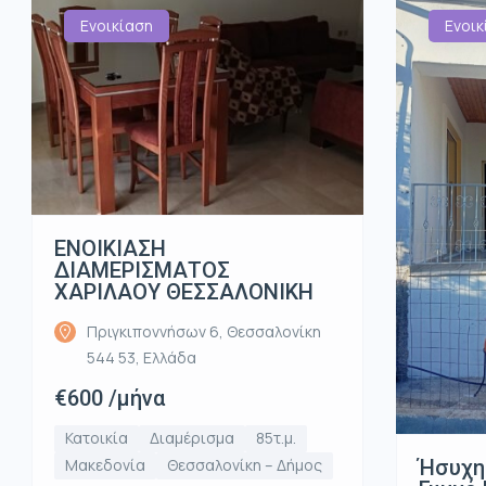
Ενοικίαση
Ενοικ
ΕΝΟΙΚΙΑΣΗ
ΔΙΑΜΕΡΙΣΜΑΤΟΣ
ΧΑΡΙΛΑΟΥ ΘΕΣΣΑΛΟΝΙΚΗ
Πριγκιποννήσων 6, Θεσσαλονίκη
544 53, Ελλάδα
€600 /μήνα
Κατοικία
Διαμέρισμα
85τ.μ.
Ήσυχη
Μακεδονία
Θεσσαλονίκη – Δήμος