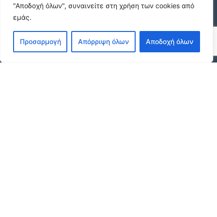
"Αποδοχή όλων", συναινείτε στη χρήση των cookies από
εμάς.
Ήσυχη Μονοκατοικία στο Γυμνό Ευβοίας |
Κοντά σε Θάλασσα & Βουνό
€52 /μήνα
Προσαρμογή
Απόρριψη όλων
Αποδοχή όλων
ΕΝΟΙΚΙΑΣΗ ΔΙΑΜΕΡΙΣΜΑΤΟΣ ΧΑΡΙΛΑΟΥ
ΘΕΣΣΑΛΟΝΙΚΗ
€600 /μήνα
Κωδικος ακινητου Μ480 καταστημα στον
Ευοσμο
€500 /μήνα
© 2026 agx.gr. All rights reserved.