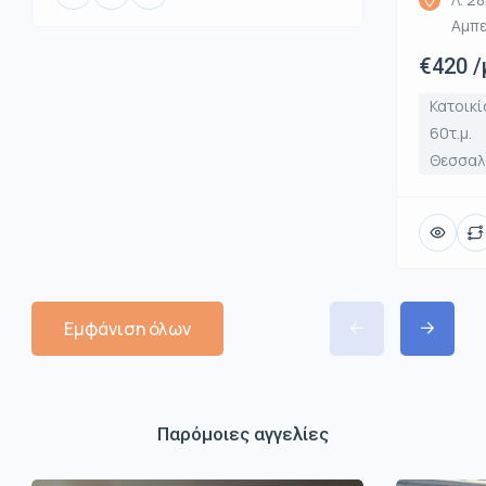
Αμπε
€420 /
Κατοικί
60τ.μ.
Θεσσαλο
Εμφάνιση όλων
Παρόμοιες αγγελίες