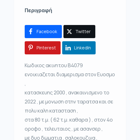
Περιγραφή
Facebook
Twitter
Pinterest
LinkedIn
Κωδικος ακινητου Β4079
ενοικιαζεται διαμερισμα στον Ευοσμο
,
κατασκευης 2000 , ανακαινισμενο το
2022 , με μονωση στην ταρατσα και σε
πολυ καλη κατασταση ,
στα 80 τ.μ. ( 62 τ.μ. καθαρα ) , στον 4ο
οροφο , τελευταιος , με ασανσερ ,
με δυο δωματια , σαλοκουζινα ,