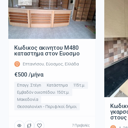
Κωδικος ακινητου Μ480
καταστημα στον Ευοσμο
Επτανήσου, Εύοσμος, Ελλάδα
€500 /μήνα
Επαγγ. Στέγη
Κατάστημα
115τ.μ.
Εμβαδόν οικοπέδου: 150τ.μ.
Μακεδονία
Κωδικ
Θεσσαλονίκη - Περιφ/κοί δήμοι
γκαρσο
στους
7 Προβολές
Λ. 2