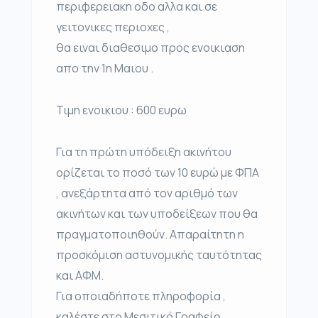
περιφερειακη οδο αλλα και σε
γειτονικες περιοχες ,
θα ειναι διαθεσιμο προς ενοικιαση
απο την 1η Μαιου .
Τιμη ενοικιου : 600 ευρω
Για τη πρώτη υπόδειξη ακινήτου
ορίζεται το ποσό των 10 ευρώ με ΦΠΑ
, ανεξάρτητα από τον αριθμό των
ακινήτων και των υποδείξεων που θα
πραγματοποιηθούν. Απαραίτητη η
προσκόμιση αστυνομικής ταυτότητας
και ΑΦΜ.
Για οποιαδήποτε πληροφορία ,
καλέστε στο Μεσιτικό Γραφείο