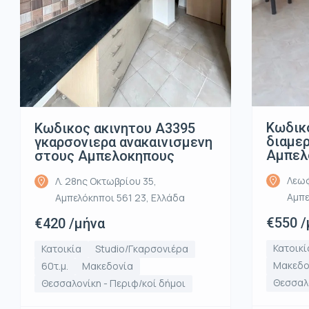
Κωδικ
Κωδικος ακινητου Α3395
διαμε
γκαρσονιερα ανακαινισμενη
Αμπελ
στους Αμπελοκηπους
Λεωφ
Λ. 28ης Οκτωβρίου 35,
Αμπε
Αμπελόκηποι 561 23, Ελλάδα
€550 /
€420 /μήνα
Κατοικί
Κατοικία
Studio/Γκαρσονιέρα
Μακεδο
60τ.μ.
Μακεδονία
Θεσσαλο
Θεσσαλονίκη - Περιφ/κοί δήμοι