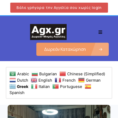
Βάλε γρήγορα την Αγγελία σου χωρίς login
Δωρεάν Καταχώρηση
Arabic
Bulgarian
Chinese (Simplified)
Dutch
English
French
German
Greek
Italian
Portuguese
Spanish