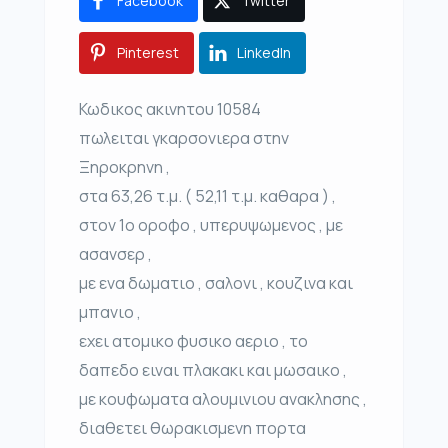
Facebook
Twitter
Pinterest
LinkedIn
Κωδικος ακινητου 10584
πωλειται γκαρσονιερα στην
Ξηροκρηνη ,
στα 63,26 τ.μ. ( 52,11 τ.μ. καθαρα ) ,
στον 1ο οροφο , υπερυψωμενος , με
ασανσερ ,
με ενα δωματιο , σαλονι , κουζινα και
μπανιο ,
εχει ατομικο φυσικο αεριο , το
δαπεδο ειναι πλακακι και μωσαικο ,
με κουφωματα αλουμινιου ανακλησης ,
διαθετει θωρακισμενη πορτα