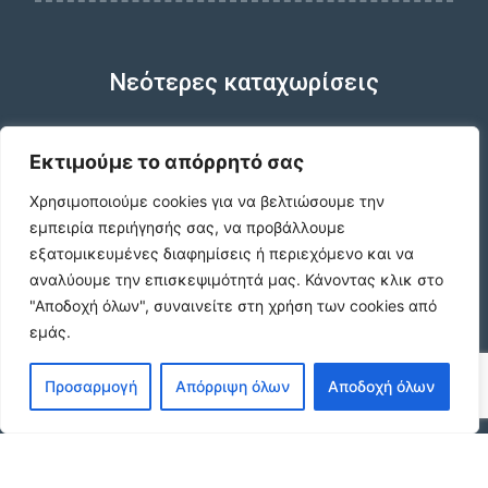
Νεότερες καταχωρίσεις
Εκτιμούμε το απόρρητό σας
Χρησιμοποιούμε cookies για να βελτιώσουμε την
Κωδικος ακινητου Α3395 γκαρσονιερα
ανακαινισμενη στους Αμπελοκηπους
εμπειρία περιήγησής σας, να προβάλλουμε
€420 /μήνα
εξατομικευμένες διαφημίσεις ή περιεχόμενο και να
αναλύουμε την επισκεψιμότητά μας.
Κάνοντας κλικ στο
"Αποδοχή όλων", συναινείτε στη χρήση των cookies από
εμάς.
Κωδικος ακινητου Β4104 διαμερισμα στους
Αμπελοκηπους
€550 /μήνα
Προσαρμογή
Απόρριψη όλων
Αποδοχή όλων
Κωδικος ακινητου 21490 διαμερισμα στην
Ν.Πολιτεια Ευοσμου