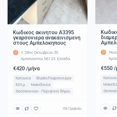
Κωδικ
Κωδικος ακινητου Α3395
διαμε
γκαρσονιερα ανακαινισμενη
Αμπελ
στους Αμπελοκηπους
Λεωφ
Λ. 28ης Οκτωβρίου 35,
Αμπε
Αμπελόκηποι 561 23, Ελλάδα
€550 /
€420 /μήνα
Κατοικί
Κατοικία
Studio/Γκαρσονιέρα
Μακεδο
60τ.μ.
Μακεδονία
Θεσσαλο
Θεσσαλονίκη - Περιφ/κοί δήμοι
136 Προβολές