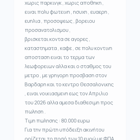
χωρις παρκινγκ , χωρις αποθηκη ,
ειναι πολυ φωτεινη , ησυχη , ευαερη ,
ευηλια , προσοψεως , βορειου
προσανατολισμου ,
βρισκεται κοντα σε αγορες ,
καταστηματα , καφε , σε πολυ κοντινη
αποσταση ειναι το τερμα των
λεωφορειων αλλα και ο σταθμος του
μετρο , με γρηγορη προσβαση στον
Βαρδαρη και το κεντρο Θεσσαλονικης
, ειναι νοικιασμενη εως τον Απριλιο
του 2026 αλλα αμεσα διαθεσιμη προς
πωληση .
Τιμη πωλησης : 80.000 ευρω
Για την πρώτη υπόδειξη ακινήτου
ορίζεται το ποσό των 10 ευρώ με ΦΠΑ,