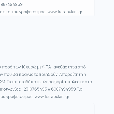
 6987494959
 site του γραφείου μας: www. karaoulani.gr
ο ποσό των 10 ευρώ με ΦΠΑ , ανεξάρτητα από
εων που θα πραγματοποιηθούν. Απαραίτητη η
ΦΜ. Για οποιαδήποτε πληροφορία , καλέστε στο
κοινωνίας : 2310765495 // 6987494959 Για
ου γραφείου μας: www. karaoulani.gr