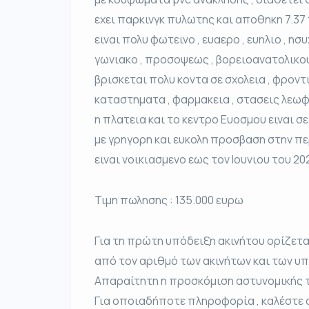
εχει παρκινγκ πυλωτης και αποθηκη 7.37 τ
ειναι πολυ φωτεινο , ευαερο , ευηλιο , ησυ
γωνιακο , προσοψεως , βορειοανατολικο
βρισκεται πολυ κοντα σε σχολεια , φροντι
καταστηματα , φαρμακεια , στασεις λεωφ
η πλατεια και το κεντρο Ευοσμου ειναι σ
με γρηγορη και ευκολη προσβαση στην πε
ειναι νοικιασμενο εως τον Ιουνιου του 2
Τιμη πωλησης : 135.000 ευρω
Για τη πρώτη υπόδειξη ακινήτου ορίζετα
από τον αριθμό των ακινήτων και των 
Απαραίτητη η προσκόμιση αστυνομικής 
Για οποιαδήποτε πληροφορία , καλέστε 