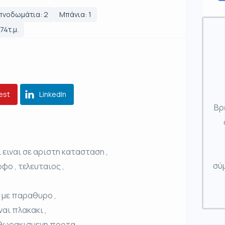
πνοδωμάτια: 2
Μπάνια: 1
74τ.μ.
est
LinkedIn
Βρ
ι ειναι σε αριστη κατασταση ,
σύμ
οφο , τελευταιος ,
ο με παραθυρο ,
ναι πλακακι ,
 θωρακισμενη πορτα ,