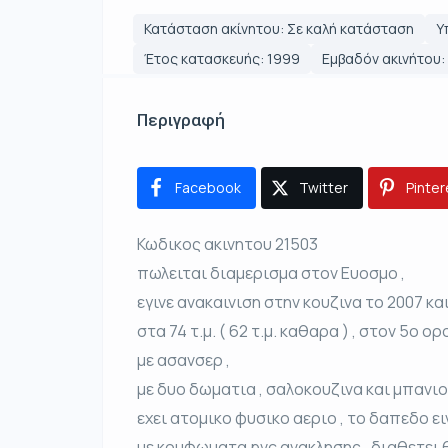
Κατάσταση ακίνητου: Σε καλή κατάσταση
Υ
Έτος κατασκευής: 1999
Εμβαδόν ακινήτου: 
Περιγραφή
Facebook
Twitter
Pinter
Κωδικος ακινητου 21503
πωλειται διαμερισμα στον Ευοσμο ,
εγινε ανακαινιση στην κουζινα το 2007 κα
στα 74 τ.μ. ( 62 τ.μ. καθαρα ) , στον 5ο ορ
με ασανσερ ,
με δυο δωματια , σαλοκουζινα και μπανι
εχει ατομικο φυσικο αεριο , το δαπεδο ει
με κουφωματα pvc ανακλησης , διαθετει