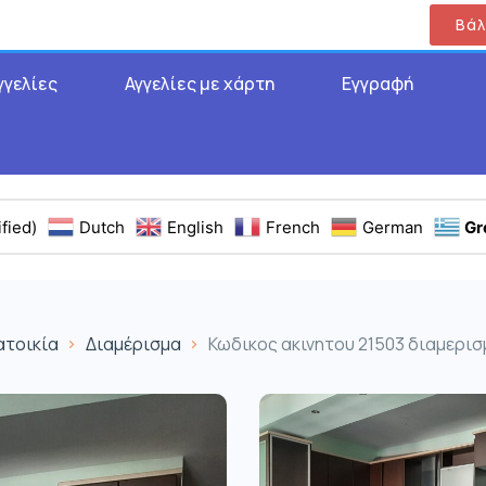
Βάλ
γγελίες
Αγγελίες με χάρτη
Εγγραφή
fied)
Dutch
English
French
German
Gr
ατοικία
Διαμέρισμα
Κωδικος ακινητου 21503 διαμερι