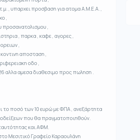
.μ. , υπαρχει προσβαση για ατομα Α.Μ.Ε.Α. ,
χο ,
υ προσανατολισμου ,
στηρια , παρκα , καφε , αγορες ,
ορειων ,
ε κοντινη αποσταση ,
ριφερειακη οδο ,
026 αλλα αμεσα διαθεσιμο προς πωληση .
ι το ποσό των 10 ευρώ με ΦΠΑ , ανεξάρτητα
υποδείξεων που θα πραγματοποιηθούν.
ταυτότητας και ΑΦΜ.
στο Μεσιτικό Γραφείο Καραουλάνη