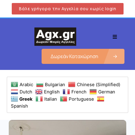
Βάλε γρήγορα την Αγγελία σου χωρίς login
Δωρεάν Καταχώρηση
Arabic
Bulgarian
Chinese (Simplified)
Dutch
English
French
German
Greek
Italian
Portuguese
Spanish