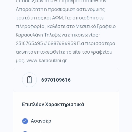
υποδείξεων που θα πραγματοποιηθούν.
Απαραίτητη η προσκόμιση αστυνομικής
ταυτότητας και ΑΦΜ. Για οποιαδήποτε
πληροφορία , καλέστε στο Μεσιτικό Γραφείο
Καραουλάνη Τηλέφωνα επικοινωνίας :
2310765495 // 6987494959 Για περισσότερα
ακίνητα επισκεφθείτε το site του γραφείου
μας: www. karaoulani.gr
6970109616
Επιπλέον Χαρακτηριστικά
Ασανσέρ