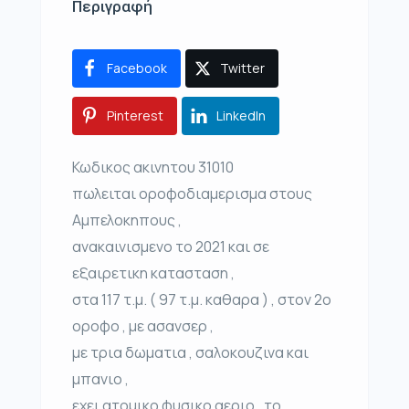
Περιγραφή
Facebook
Twitter
Pinterest
LinkedIn
Κωδικος ακινητου 31010
πωλειται οροφοδιαμερισμα στους
Αμπελοκηπους ,
ανακαινισμενο το 2021 και σε
εξαιρετικη κατασταση ,
στα 117 τ.μ. ( 97 τ.μ. καθαρα ) , στον 2ο
οροφο , με ασανσερ ,
με τρια δωματια , σαλοκουζινα και
μπανιο ,
εχει ατομικο φυσικο αεριο , το