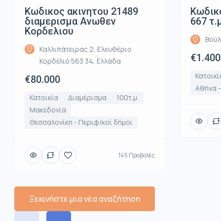
Κωδικος ακινητου 21489
Κωδικό
διαμερισμα Ανωθεν
667 τ.
Κορδελιου
Βούλ
Καλλιπάτειρας 2, Ελευθέριο
€1.400
Κορδελιό 563 34, Ελλάδα
Κατοικί
€80.000
Αθήνα 
Κατοικία
Διαμέρισμα
100τ.μ.
Μακεδονία
Θεσσαλονίκη - Περιφ/κοί δήμοι
145 Προβολές
Ξεκινήστε μια νέα αναζήτηση