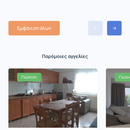
Εμφάνιση όλων
Παρόμοιες αγγελίες
Πώληση
Πώλη