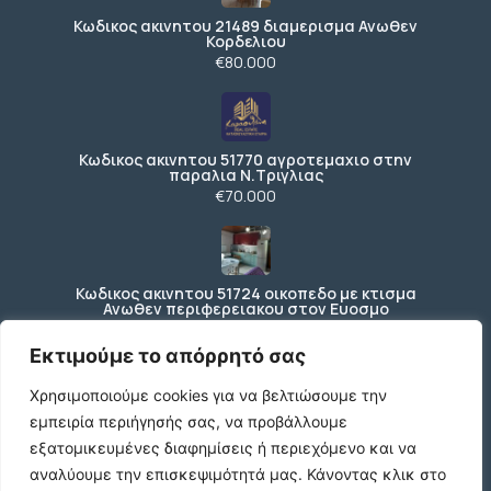
Κωδικος ακινητου 21489 διαμερισμα Ανωθεν
Κορδελιου
€80.000
Κωδικος ακινητου 51770 αγροτεμαχιο στην
παραλια Ν.Τριγλιας
€70.000
Κωδικος ακινητου 51724 οικοπεδο με κτισμα
Ανωθεν περιφερειακου στον Ευοσμο
€150.000
Εκτιμούμε το απόρρητό σας
Χρησιμοποιούμε cookies για να βελτιώσουμε την
εμπειρία περιήγησής σας, να προβάλλουμε
Ενοικιάζεται ισόγειο κατάστημα 200 τ.μ. με
197 τ.μ. εξωτερικό χώρο ΚΩΔ4270
εξατομικευμένες διαφημίσεις ή περιεχόμενο και να
€3.000 /μήνα
αναλύουμε την επισκεψιμότητά μας.
Κάνοντας κλικ στο