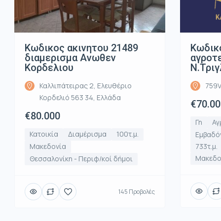
Κωδικος ακινητου 21489
Κωδικ
διαμερισμα Ανωθεν
αγροτε
Κορδελιου
Ν.Τριγ
Καλλιπάτειρας 2, Ελευθέριο
759V
Κορδελιό 563 34, Ελλάδα
€70.00
€80.000
Γη
Αγ
Κατοικία
Διαμέρισμα
100τ.μ.
Εμβαδό
Μακεδονία
733τ.μ.
Μακεδο
Θεσσαλονίκη - Περιφ/κοί δήμοι
145 Προβολές