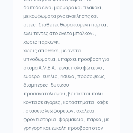
δαπεδο ειναι μαρμαρο και πλακακι ,
με κουφωματα pvc ανακλησης και
σιτες , διαθετει θωρακισμενη πορτα ,
εχει τεντες στο ανετο μπαλκονι ,
χωρις παρκινγκ ,
χωρις αποθηκη , με ανετα
υπνοδωματια , υπαρχει προσβαση για
ατομα Α.Μ.Ε.Α. , ειναι πολυ φωτεινο ,
ευαερο , ευηλιο , ησυχο , προσοψεως ,
διαμπερες , δυτικου
προσανατολισμου , βρισκεται πολυ
κοντα σε αγορες , καταστηματα , καφε
, στασεις λεωφορειων , σχολεια ,
φροντιστηρια , φαρμακεια , παρκα , με
γρηγορη και ευκολη προσβαση στον