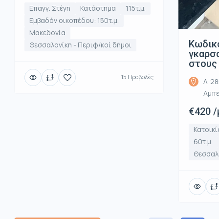
Επαγγ. Στέγη
Κατάστημα
115τ.μ.
Εμβαδόν οικοπέδου: 150τ.μ.
Μακεδονία
Κωδικ
Θεσσαλονίκη - Περιφ/κοί δήμοι
γκαρσο
στους
15 Προβολές
Λ. 2
Αμπε
€420 /
Κατοικί
60τ.μ.
Θεσσαλο