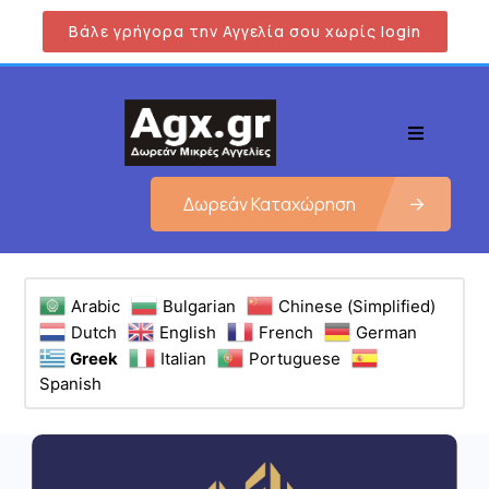
Βάλε γρήγορα την Αγγελία σου χωρίς login
Δωρεάν Καταχώρηση
Arabic
Bulgarian
Chinese (Simplified)
Dutch
English
French
German
Greek
Italian
Portuguese
Spanish