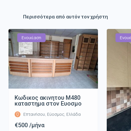
Περισσότερα από αυτόν τον χρήστη
Ενοικίαση
Ενοικ
Κωδικος ακινητου Μ480
καταστημα στον Ευοσμο
Επτανήσου, Εύοσμος, Ελλάδα
€500 /μήνα