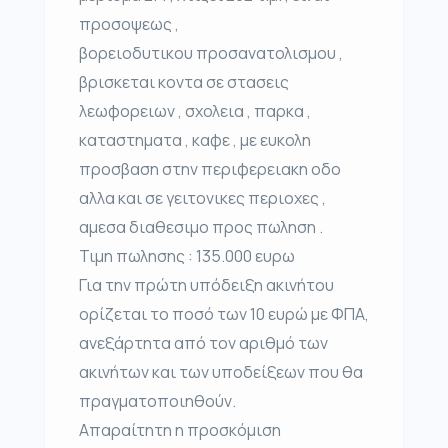
προσοψεως ,
βορειοδυτικου προσανατολισμου ,
βρισκεται κοντα σε στασεις
λεωφορειων , σχολεια , παρκα ,
καταστηματα , καφε , με ευκολη
προσβαση στην περιφερειακη οδο
αλλα και σε γειτονικες περιοχες ,
αμεσα διαθεσιμο προς πωληση .
Τιμη πωλησης : 135.000 ευρω
Για την πρώτη υπόδειξη ακινήτου
ορίζεται το ποσό των 10 ευρώ με ΦΠΑ,
ανεξάρτητα από τον αριθμό των
ακινήτων και των υποδείξεων που θα
πραγματοποιηθούν.
Απαραίτητη η προσκόμιση