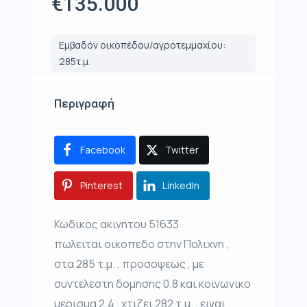
€135.000
Εμβαδόν οικοπέδου/αγροτεμμαχίου:
285τ.μ.
Περιγραφή
Facebook
Twitter
Pinterest
LinkedIn
Κωδικος ακινητου 51633
πωλειται οικοπεδο στην Πολιχνη ,
στα 285 τ.μ. , προσοψεως , με
συντελεστη δομησης 0.8 και κοινωνικο
μερισμα 2.4 , χτιζει 282 τ.μ. , ειναι