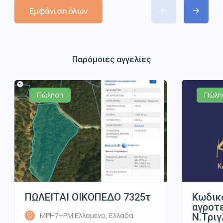
Εμφάνιση όλων
Παρόμοιες αγγελίες
Πώληση
Πώλη
ΠΩΛΕΙΤΑΙ ΟΙΚΟΠΕΔΟ 7325τ
Κωδικ
αγροτε
MPH7+PM Ελλομένο, Ελλάδα
Ν.Τριγ