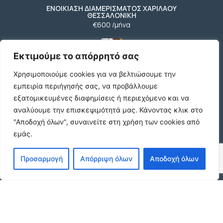
ΕΝΟΙΚΙΑΣΗ ΔΙΑΜΕΡΙΣΜΑΤΟΣ ΧΑΡΙΛΑΟΥ
ΘΕΣΣΑΛΟΝΙΚΗ
€600 /μήνα
Εκτιμούμε το απόρρητό σας
Ήσυχη Μονοκατοικία στο Γυμνό Ευβοίας |
Χρησιμοποιούμε cookies για να βελτιώσουμε την
Κοντά σε Θάλασσα & Βουνό
€52 /μήνα
εμπειρία περιήγησής σας, να προβάλλουμε
εξατομικευμένες διαφημίσεις ή περιεχόμενο και να
αναλύουμε την επισκεψιμότητά μας.
Κάνοντας κλικ στο
"Αποδοχή όλων", συναινείτε στη χρήση των cookies από
ΕΝΟΙΚΙΑΣΗ ΔΙΑΜΕΡΙΣΜΑΤΟΣ ΧΑΡΙΛΑΟΥ
εμάς.
ΘΕΣΣΑΛΟΝΙΚΗ
€600 /μήνα
Προσαρμογή
Απόρριψη όλων
Αποδοχή όλων
Κωδικος ακινητου Μ480 καταστημα στον
Ευοσμο
€500 /μήνα