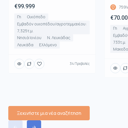
€99.999
759V
Γη
Οικόπεδο
€70.00
Εμβαδόν οικοπέδου/αγροτεμμαχίου:
Γη
Αγ
7,325τ.μ.
Εμβαδό
Νησιά Ιονίου
Ν. Λευκάδας
733τ.μ.
Λευκάδα
Ελλόμενο
Μακεδο
34 Προβολές
Ξεκινήστε μια νέα αναζήτηση