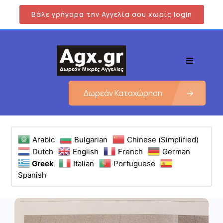
Βάλε γρήγορα την Αγγελία σου χωρίς login
Δωρεάν Καταχώρηση
Arabic
Bulgarian
Chinese (Simplified)
Dutch
English
French
German
Greek
Italian
Portuguese
Spanish