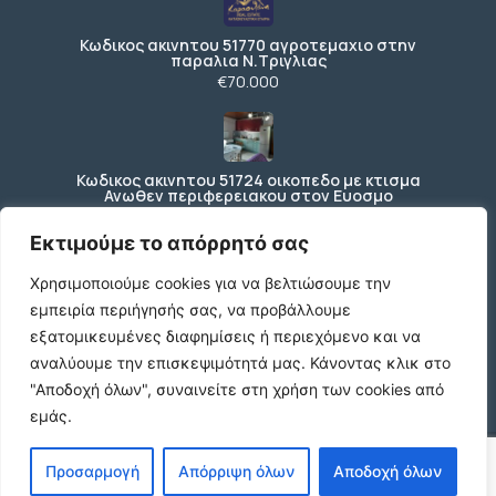
Κωδικος ακινητου 51770 αγροτεμαχιο στην
παραλια Ν.Τριγλιας
€70.000
Κωδικος ακινητου 51724 οικοπεδο με κτισμα
Ανωθεν περιφερειακου στον Ευοσμο
€150.000
Εκτιμούμε το απόρρητό σας
Χρησιμοποιούμε cookies για να βελτιώσουμε την
εμπειρία περιήγησής σας, να προβάλλουμε
Ενοικιάζεται ισόγειο κατάστημα 200 τ.μ. με
197 τ.μ. εξωτερικό χώρο ΚΩΔ4270
εξατομικευμένες διαφημίσεις ή περιεχόμενο και να
€3.000 /μήνα
αναλύουμε την επισκεψιμότητά μας.
Κάνοντας κλικ στο
"Αποδοχή όλων", συναινείτε στη χρήση των cookies από
εμάς.
© 2026 agx.gr. All rights reserved.
Προσαρμογή
Απόρριψη όλων
Αποδοχή όλων