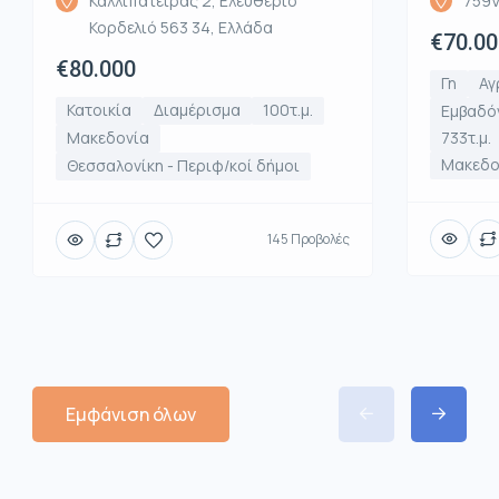
Καλλιπάτειρας 2, Ελευθέριο
759V
Κορδελιό 563 34, Ελλάδα
€70.00
€80.000
Γη
Αγ
Κατοικία
Διαμέρισμα
100τ.μ.
Εμβαδό
Μακεδονία
733τ.μ.
Μακεδο
Θεσσαλονίκη - Περιφ/κοί δήμοι
145 Προβολές
Εμφάνιση όλων