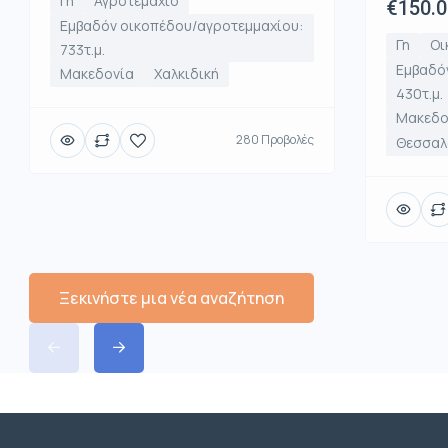
Γη
Αγροτεμάχιο
€150.
Εμβαδόν οικοπέδου/αγροτεμμαχίου:
Γη
Οι
733τ.μ.
Εμβαδό
Μακεδονία
Χαλκιδική
430τ.μ.
Μακεδο
280 Προβολές
Θεσσαλο
Ξεκινήστε μια νέα αναζήτηση