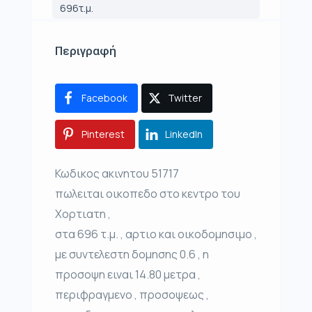
696τ.μ.
Περιγραφή
Facebook
Twitter
Pinterest
LinkedIn
Κωδικος ακινητου 51717
πωλειται οικοπεδο στο κεντρο του
Χορτιατη ,
στα 696 τ.μ. , αρτιο και οικοδομησιμο ,
με συντελεστη δομησης 0.6 , η
προσοψη ειναι 14.80 μετρα ,
περιφραγμενο , προσοψεως ,