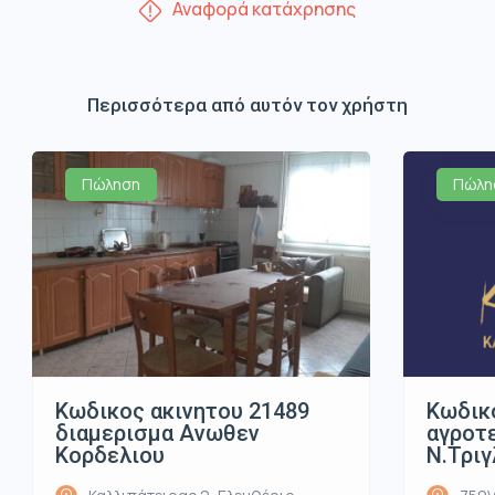
Αναφορά κατάχρησης
Περισσότερα από αυτόν τον χρήστη
Πώληση
Πώλη
Κωδικος ακινητου 21489
Κωδικ
διαμερισμα Ανωθεν
αγροτε
Κορδελιου
Ν.Τριγ