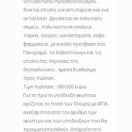
νοτιοδυτικου προσανατολισμου ,
δινεται επισης για αντιπαροχη και για
ανταλλαγη , βρισκεται σε πολυ καλο
σημειο , πολυ κοντα σε σχολεια ,
παρκα , αγορες , καταστηματα , καφε ,
φαρμακεια , με ευκολη προσβαση στο
Πανοραμα , το Ασβεστοχωρι και τις
υπολοιπες περιοχες της
Θεσσαλονικης , αμεσα διαθεσιμο
προς πωληση .
Τιμη πωλησης : 180.000 ευρω
Για τη πρώτη υπόδειξη ακινήτου
ορίζεται το ποσό των 10 ευρώ με ΦΠΑ,
ανεξάρτητα από τον αριθμό των
ακινήτων και των υποδείξεων που θα
πραγματοποιηθούν. Απαραίτητη η