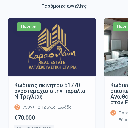
Παρόμοιες αγγελίες
Πώληση
Πώλη
Κωδικος ακινητου 51770
Κωδικ
αγροτεμαχιο στην παραλια
οικοπ
Ν.Τριγλιας
Ανωθε
στον 
759V+H2 Τρίγλια, Ελλάδα
Προέ
€70.000
Εύοσ