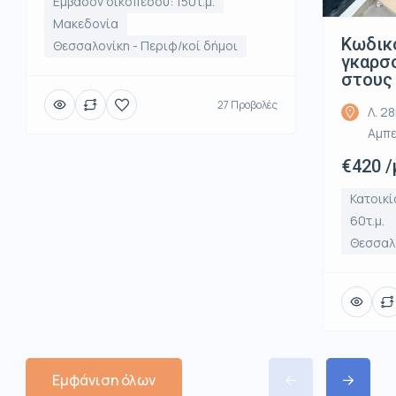
Εμβαδόν οικοπέδου: 150τ.μ.
Μακεδονία
Κωδικ
Θεσσαλονίκη - Περιφ/κοί δήμοι
γκαρσο
στους
27 Προβολές
Λ. 2
Αμπε
€420 /
Κατοικί
60τ.μ.
Θεσσαλο
Εμφάνιση όλων