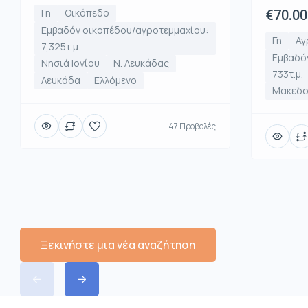
Γη
Οικόπεδο
€70.00
Εμβαδόν οικοπέδου/αγροτεμμαχίου:
Γη
Αγ
7,325τ.μ.
Εμβαδό
Νησιά Ιονίου
Ν. Λευκάδας
733τ.μ.
Λευκάδα
Ελλόμενο
Μακεδο
47 Προβολές
Ξεκινήστε μια νέα αναζήτηση