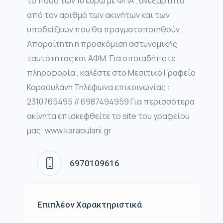
το ποσό των 10 ευρώ με ΦΠΑ , ανεξάρτητα
από τον αριθμό των ακινήτων και των
υποδείξεων που θα πραγματοποιηθούν .
Απαραίτητη η προσκόμιση αστυνομικής
ταυτότητας και ΑΦΜ. Για οποιαδήποτε
πληροφορία , καλέστε στο Μεσιτικό Γραφείο
Καραουλάνη Τηλέφωνα επικοινωνίας :
2310765495 // 6987494959 Για περισσότερα
ακίνητα επισκεφθείτε το site του γραφείου
μας: www.karaoulani.gr
6970109616
Επιπλέον Χαρακτηριστικά