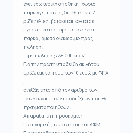
εχει εσωτερικη αποθηκη , χωρις
παρκινγκ , επισης διαθετει και 35
ριζες ελιες , βρισκεται κοντα σε
αγορες , καταστηματα , σχολεια ,
παρκα , αμεσα διαθεσιμο προς
πωληση .
Τιμη πωλησης : 38.000 ευρω
Για την πρώτη υπόδειξη ακινήτου
ορίζεται το ποσό των 10 ευρώ με ΦΠΑ
,
ανεξάρτητα από τον αριθμό των
ακινήτων και των υποδείξεων που θα
πραγματοποιηθούν .
Απαραίτητη η προσκόμιση
αστυνομικής ταυτότητας και ΑΦΜ.