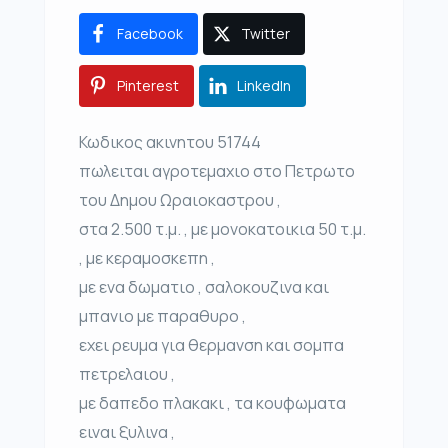
Facebook
Twitter
Pinterest
LinkedIn
Κωδικος ακινητου 51744
πωλειται αγροτεμαχιο στο Πετρωτο
του Δημου Ωραιοκαστρου ,
στα 2.500 τ.μ. , με μονοκατοικια 50 τ.μ.
, με κεραμοσκεπη ,
με ενα δωματιο , σαλοκουζινα και
μπανιο με παραθυρο ,
εχει ρευμα για θερμανση και σομπα
πετρελαιου ,
με δαπεδο πλακακι , τα κουφωματα
ειναι ξυλινα ,