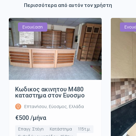
Περισσότερα από αυτόν τον χρήστη
Ενοικίαση
Ενοικ
Κωδικος ακινητου Μ480
καταστημα στον Ευοσμο
Επτανήσου, Εύοσμος, Ελλάδα
€500 /μήνα
Επαγγ. Στέγη
Κατάστημα
115τ.μ.