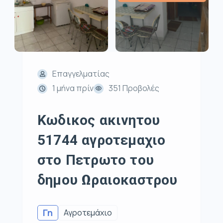
Επαγγελματίας
1 μήνα πρίν
351 Προβολές
Κωδικος ακινητου
51744 αγροτεμαχιο
στο Πετρωτο του
δημου Ωραιοκαστρου
Γη
Αγροτεμάχιο