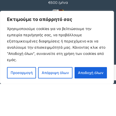
€600 /μήνα
Εκτιμούμε το απόρρητό σας
Ήσυχη Μονοκατοικία στο Γυμνό Ευβοίας |
Χρησιμοποιούμε cookies για να βελτιώσουμε την
Κοντά σε Θάλασσα & Βουνό
€52 /μήνα
εμπειρία περιήγησής σας, να προβάλλουμε
εξατομικευμένες διαφημίσεις ή περιεχόμενο και να
αναλύουμε την επισκεψιμότητά μας.
Κάνοντας κλικ στο
"Αποδοχή όλων", συναινείτε στη χρήση των cookies από
ΕΝΟΙΚΙΑΣΗ ΔΙΑΜΕΡΙΣΜΑΤΟΣ ΧΑΡΙΛΑΟΥ
εμάς.
ΘΕΣΣΑΛΟΝΙΚΗ
€600 /μήνα
Προσαρμογή
Απόρριψη όλων
Αποδοχή όλων
Κωδικος ακινητου Μ480 καταστημα στον
Ευοσμο
€500 /μήνα