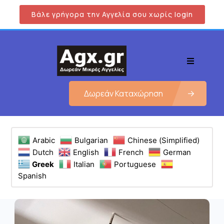
Βάλε γρήγορα την Αγγελία σου χωρίς login
Δωρεάν Καταχώρηση
Arabic
Bulgarian
Chinese (Simplified)
Dutch
English
French
German
Greek
Italian
Portuguese
Spanish