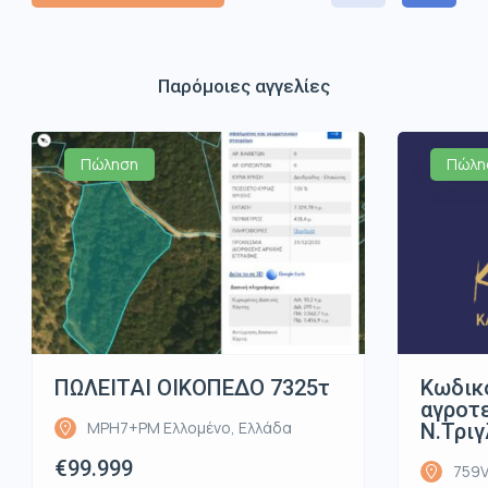
Παρόμοιες αγγελίες
Πώληση
Πώλη
ΠΩΛΕΙΤΑΙ ΟΙΚΟΠΕΔΟ 7325τ
Κωδικ
αγροτε
MPH7+PM Ελλομένο, Ελλάδα
Ν.Τριγ
€99.999
759V