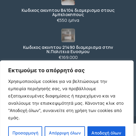
Κωδικος ακινητου Β4104 διαμερισμα στους
Αμπελοκηπους
€550 /μήνα
Κωδικος ακινητου 21490 διαμερισμα στην
Ν.Πολιτεια Ευοσμου
€169.000
Εκτιμούμε το απόρρητό σας
Χρησιμοποιούμε cookies για να βελτιώσουμε την
Κωδικος ακινητου 21489 διαμερισμα Ανωθεν
Κορδελιου
εμπειρία περιήγησής σας, να προβάλλουμε
€80.000
εξατομικευμένες διαφημίσεις ή περιεχόμενο και να
αναλύουμε την επισκεψιμότητά μας.
Κάνοντας κλικ στο
"Αποδοχή όλων", συναινείτε στη χρήση των cookies από
εμάς.
© 2026 agx.gr. All rights reserved.
Προσαρμογή
Απόρριψη όλων
Αποδοχή όλων