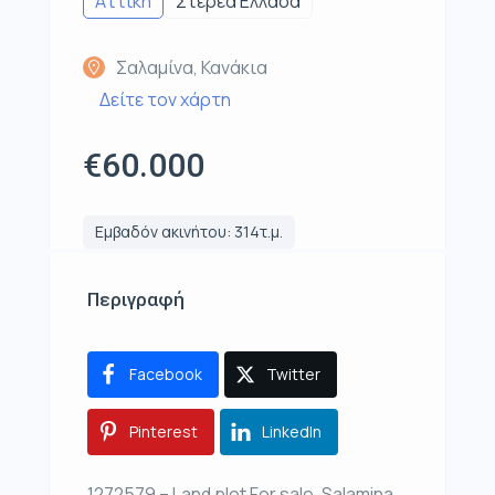
Αττική
Στερεά Ελλάδα
Σαλαμίνα, Κανάκια
Δείτε τον χάρτη
€60.000
Εμβαδόν ακινήτου: 314τ.μ.
Περιγραφή
Facebook
Twitter
Pinterest
LinkedIn
1272579 – Land plot For sale, Salamina,