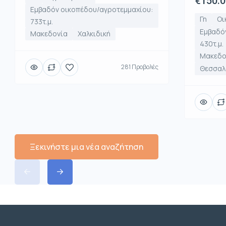
€150.
Εμβαδόν οικοπέδου/αγροτεμμαχίου:
Γη
Οι
733τ.μ.
Εμβαδό
Μακεδονία
Χαλκιδική
430τ.μ.
Μακεδο
281 Προβολές
Θεσσαλο
Ξεκινήστε μια νέα αναζήτηση