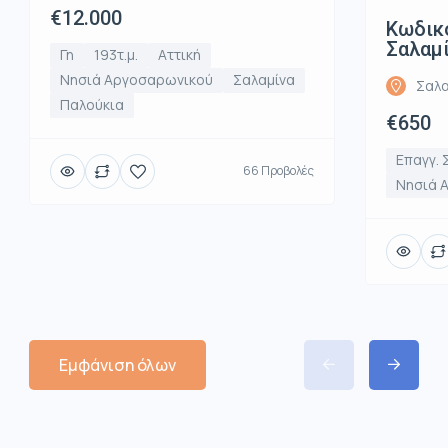
€12.000
Κωδικό
Σαλαμί
Γη
193τ.μ.
Αττική
Νησιά Αργοσαρωνικού
Σαλαμίνα
Σαλα
Παλούκια
€650
Επαγγ. 
66 Προβολές
Νησιά 
Εμφάνιση όλων