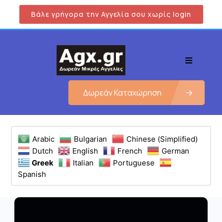
Βάλε γρήγορα την Αγγελία σου χωρίς login
Δωρεάν Καταχώρηση
Arabic
Bulgarian
Chinese (Simplified)
Dutch
English
French
German
Greek
Italian
Portuguese
Spanish