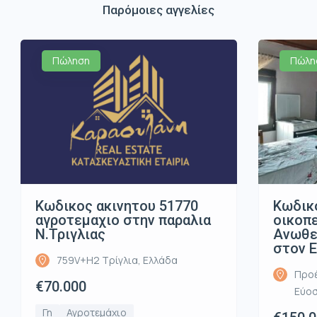
Παρόμοιες αγγελίες
Πώληση
Πώλη
Κωδικος ακινητου 51770
Κωδικ
αγροτεμαχιο στην παραλια
οικοπ
Ν.Τριγλιας
Ανωθε
στον 
759V+H2 Τρίγλια, Ελλάδα
Προέ
€70.000
Εύοσ
Γη
Αγροτεμάχιο