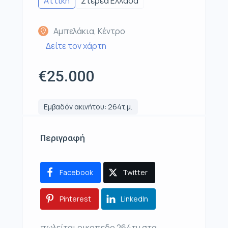
Αττική
Στερεά Ελλάδα
Αμπελάκια, Κέντρο
Δείτε τον χάρτη
€25.000
Εμβαδόν ακινήτου: 264τ.μ.
Περιγραφή
Facebook
Twitter
Pinterest
LinkedIn
πωλείται οικοπεδο 264τμ στα