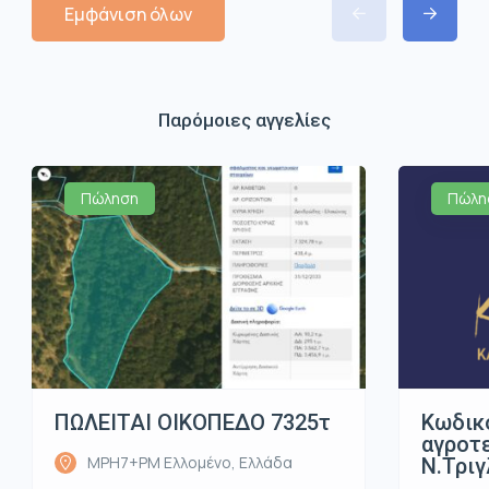
Εμφάνιση όλων
Παρόμοιες αγγελίες
Πώληση
Πώλη
ΠΩΛΕΙΤΑΙ ΟΙΚΟΠΕΔΟ 7325τ
Κωδικ
αγροτε
MPH7+PM Ελλομένο, Ελλάδα
Ν.Τριγ