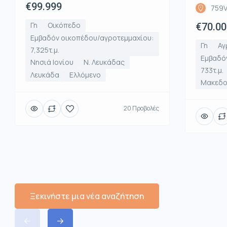
€99.999
759V
Γη
Οικόπεδο
€70.00
Εμβαδόν οικοπέδου/αγροτεμμαχίου:
Γη
Αγ
7,325τ.μ.
Εμβαδό
Νησιά Ιονίου
Ν. Λευκάδας
733τ.μ.
Λευκάδα
Ελλόμενο
Μακεδο
20 Προβολές
Ξεκινήστε μια νέα αναζήτηση