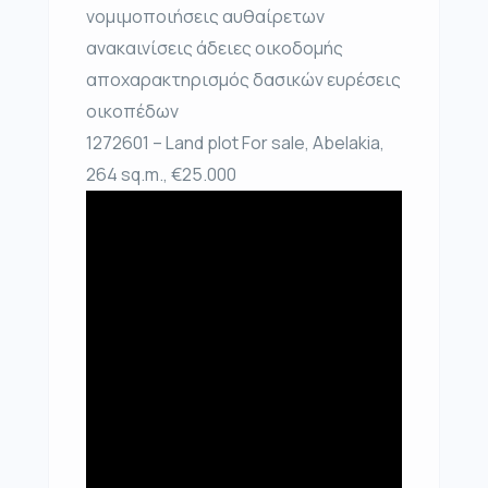
νομιμοποιήσεις αυθαίρετων
ανακαινίσεις άδειες οικοδομής
αποχαρακτηρισμός δασικών ευρέσεις
οικοπέδων
1272601 – Land plot For sale, Abelakia,
264 sq.m., €25.000