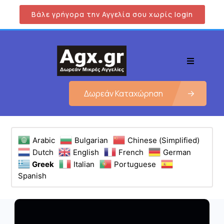
Βάλε γρήγορα την Αγγελία σου χωρίς login
Δωρεάν Καταχώρηση
Arabic
Bulgarian
Chinese (Simplified)
Dutch
English
French
German
Greek
Italian
Portuguese
Spanish