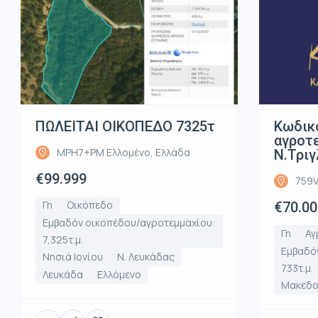
ΠΩΛΕΙΤΑΙ ΟΙΚΟΠΕΔΟ 7325τ
Κωδικ
αγροτε
MPH7+PM Ελλομένο, Ελλάδα
Ν.Τριγ
€99.999
759V
Γη
Οικόπεδο
€70.00
Εμβαδόν οικοπέδου/αγροτεμμαχίου:
Γη
Αγ
7,325τ.μ.
Εμβαδό
Νησιά Ιονίου
Ν. Λευκάδας
733τ.μ.
Λευκάδα
Ελλόμενο
Μακεδο