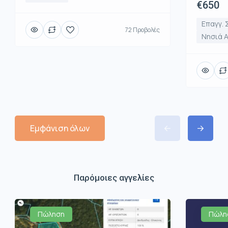
€650
Επαγγ. 
72 Προβολές
Νησιά 
Εμφάνιση όλων
Παρόμοιες αγγελίες
Πώληση
Πώλη