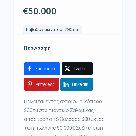
€50.000
Εμβαδόν ακινήτου: 290τ.μ.
Περιγραφή
Facebook
Twitter
Pinterest
LinkedIn
Πωλειται εντος σχεδίου οικόπεδo
290τμ στo Αιαντειο Σαλαμίνας
αποσταση από θαλασσα 300 μετρα
τιμη πωλησης 50.000€ Συζητήσιμη