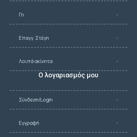
Γη
Επαγγ. Στέγη
Λοιπά ακίνητα
Ο λογαριασμός μου
Σύνδεση/Login
Εγγραφή