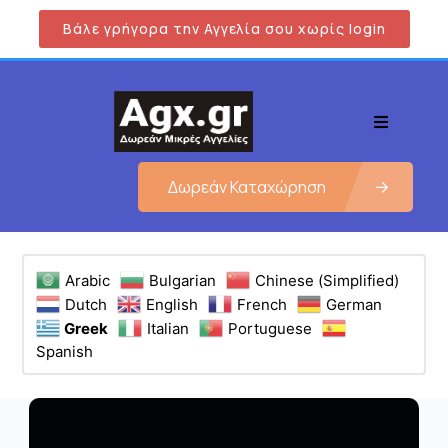
Βάλε γρήγορα την Αγγελία σου χωρίς login
Δωρεάν Καταχώρηση
Arabic
Bulgarian
Chinese (Simplified)
Dutch
English
French
German
Greek
Italian
Portuguese
Spanish