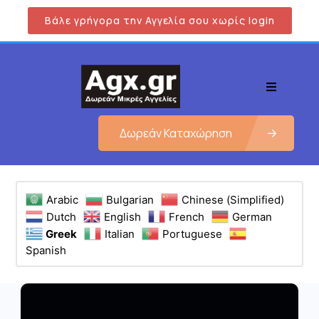
Βάλε γρήγορα την Αγγελία σου χωρίς login
Δωρεάν Καταχώρηση
Arabic
Bulgarian
Chinese (Simplified)
Dutch
English
French
German
Greek
Italian
Portuguese
Spanish