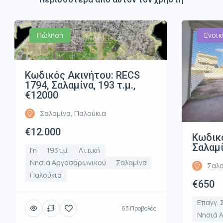
Πώληση
Ενοικ
Κωδικός Ακινήτου: RECS
1794, Σαλαμίνα, 193 τ.μ.,
€12000
Σαλαμίνα, Παλούκια
€12.000
Κωδικό
Σαλαμί
Γη
193τ.μ.
Αττική
Νησιά Αργοσαρωνικού
Σαλαμίνα
Σαλα
Παλούκια
€650
Επαγγ. 
63 Προβολές
Νησιά 