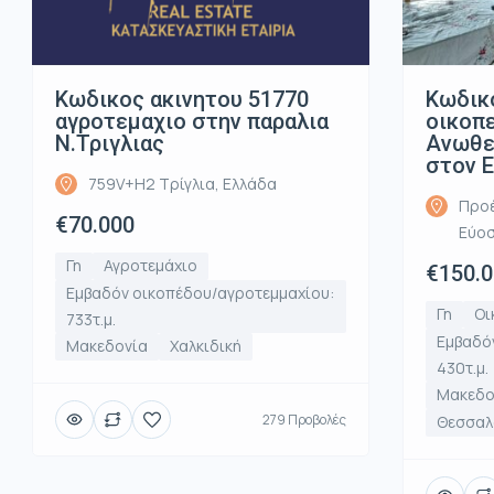
Κωδικος ακινητου 51770
Κωδικ
αγροτεμαχιο στην παραλια
οικοπ
Ν.Τριγλιας
Ανωθε
στον 
759V+H2 Τρίγλια, Ελλάδα
Προέ
€70.000
Εύοσ
Γη
Αγροτεμάχιο
€150.
Εμβαδόν οικοπέδου/αγροτεμμαχίου:
Γη
Οι
733τ.μ.
Εμβαδό
Μακεδονία
Χαλκιδική
430τ.μ.
Μακεδο
279 Προβολές
Θεσσαλο