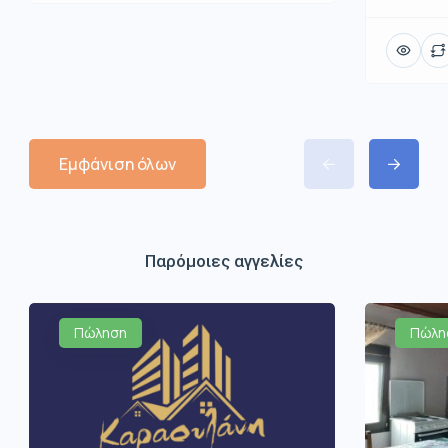
Εμφάνιση όλων
Παρόμοιες αγγελίες
Πώληση
Πώλη