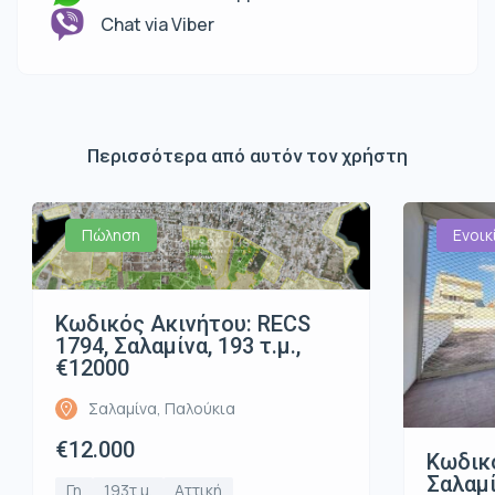
Chat via Viber
Περισσότερα από αυτόν τον χρήστη
Πώληση
Ενοικ
Κωδικός Ακινήτου: RECS
1794, Σαλαμίνα, 193 τ.μ.,
€12000
Σαλαμίνα, Παλούκια
€12.000
Κωδικό
Σαλαμί
Γη
193τ.μ.
Αττική