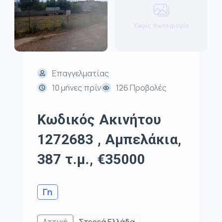
Χωρίς Φωτογραφία
Επαγγελματίας
10 μήνες πρίν
126 Προβολές
Κωδικός Ακινήτου
1272683 , Αμπελάκια,
387 τ.μ., €35000
Γη
Αττική
Στερεά Ελλάδα