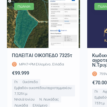
Πώληση
Πώλη
ΠΩΛΕΙΤΑΙ ΟΙΚΟΠΕΔΟ 7325τ
Κωδικ
αγροτε
MPH7+PM Ελλομένο, Ελλάδα
Ν.Τριγ
€99.999
759V
Γη
Οικόπεδο
€70.00
Εμβαδόν οικοπέδου/αγροτεμμαχίου:
Γη
Αγ
7,325τ.μ.
Εμβαδό
Νησιά Ιονίου
Ν. Λευκάδας
733τ.μ.
Λευκάδα
Ελλόμενο