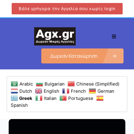
Βάλε γρήγορα την Αγγελία σου χωρίς login
Δωρεάν Καταχώρηση
Arabic
Bulgarian
Chinese (Simplified)
Dutch
English
French
German
Greek
Italian
Portuguese
Spanish