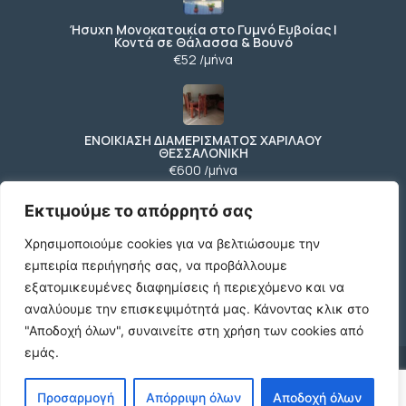
Ήσυχη Μονοκατοικία στο Γυμνό Ευβοίας |
Κοντά σε Θάλασσα & Βουνό
€52 /μήνα
ΕΝΟΙΚΙΑΣΗ ΔΙΑΜΕΡΙΣΜΑΤΟΣ ΧΑΡΙΛΑΟΥ
ΘΕΣΣΑΛΟΝΙΚΗ
€600 /μήνα
Εκτιμούμε το απόρρητό σας
Χρησιμοποιούμε cookies για να βελτιώσουμε την
Κωδικος ακινητου Μ480 καταστημα στον
Ευοσμο
εμπειρία περιήγησής σας, να προβάλλουμε
€500 /μήνα
εξατομικευμένες διαφημίσεις ή περιεχόμενο και να
αναλύουμε την επισκεψιμότητά μας.
Κάνοντας κλικ στο
"Αποδοχή όλων", συναινείτε στη χρήση των cookies από
εμάς.
© 2026 agx.gr. All rights reserved.
Προσαρμογή
Απόρριψη όλων
Αποδοχή όλων