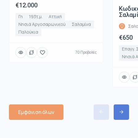
€12.000
Κωδικό
Σαλαμί
Γη
193τ.μ.
Αττική
Νησιά Αργοσαρωνικού
Σαλαμίνα
Σαλα
Παλούκια
€650
Επαγγ. 
70 Προβολές
Νησιά 
Εμφάνιση όλων