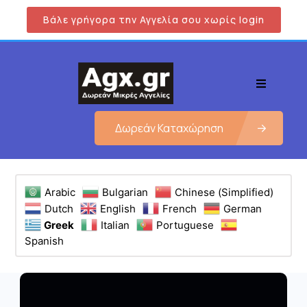
Βάλε γρήγορα την Αγγελία σου χωρίς login
Δωρεάν Καταχώρηση
Arabic
Bulgarian
Chinese (Simplified)
Dutch
English
French
German
Greek
Italian
Portuguese
Spanish