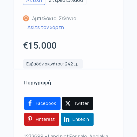
Αμπελάκια, Σελήνια
Δείτε τον χάρτη
€15.000
Εμβαδόν ακινήτου: 242τ.μ.
Περιγραφή
Facebook
Twitter
Pinterest
LinkedIn
1272699 – Land plot For sale, Abelakia,