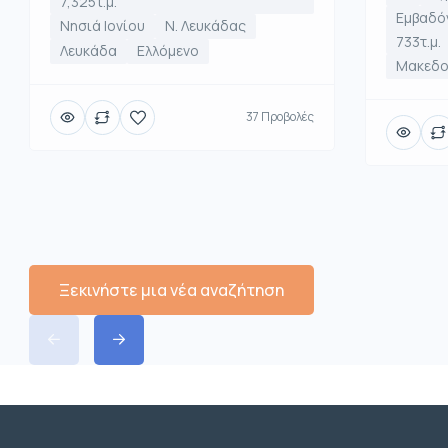
7,325τ.μ.
Εμβαδό
Νησιά Ιονίου
Ν. Λευκάδας
733τ.μ.
Λευκάδα
Ελλόμενο
Μακεδο
37 Προβολές
Ξεκινήστε μια νέα αναζήτηση