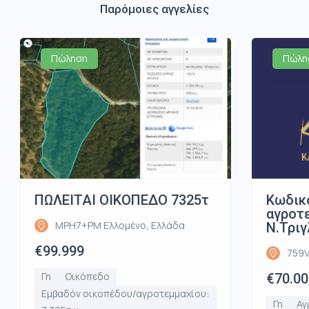
Παρόμοιες αγγελίες
Πώληση
Πώλη
ΠΩΛΕΙΤΑΙ ΟΙΚΟΠΕΔΟ 7325τ
Κωδικ
αγροτε
MPH7+PM Ελλομένο, Ελλάδα
Ν.Τριγ
€99.999
759V
Γη
Οικόπεδο
€70.00
Εμβαδόν οικοπέδου/αγροτεμμαχίου:
Γη
Αγ