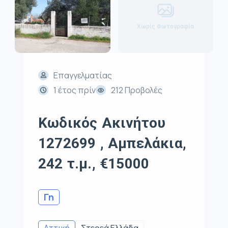
Χωρίς Φωτογραφία
Επαγγελματίας
1 έτος πρίν
212 Προβολές
Κωδικός Ακινήτου
1272699 , Αμπελάκια,
242 τ.μ., €15000
Γη
Αττική
Στερεά Ελλάδα