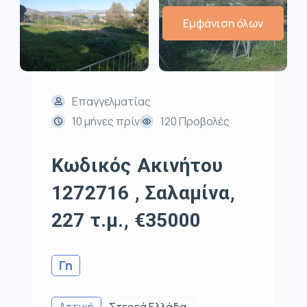
Εμφάνιση όλων
Επαγγελματίας
10 μήνες πρίν
120 Προβολές
Κωδικός Ακινήτου
1272716 , Σαλαμίνα,
227 τ.μ., €35000
Γη
Αττική
Στερεά Ελλάδα