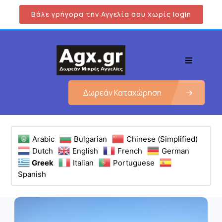
Βάλε γρήγορα την Αγγελία σου χωρίς login
Δωρεάν Καταχώρηση
Arabic
Bulgarian
Chinese (Simplified)
Dutch
English
French
German
Greek
Italian
Portuguese
Spanish