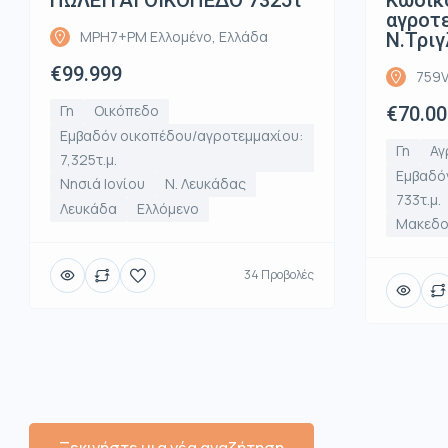
αγροτε
MPH7+PM Ελλομένο, Ελλάδα
Ν.Τριγ
€99.999
759V
Γη
Οικόπεδο
€70.00
Εμβαδόν οικοπέδου/αγροτεμμαχίου:
Γη
Αγ
7,325τ.μ.
Εμβαδό
Νησιά Ιονίου
Ν. Λευκάδας
733τ.μ.
Λευκάδα
Ελλόμενο
Μακεδο
34 Προβολές
Ξεκινήστε μια νέα αναζήτηση