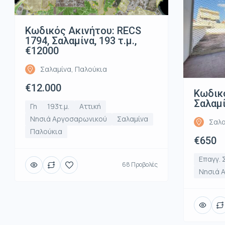
Κωδικός Ακινήτου: RECS
1794, Σαλαμίνα, 193 τ.μ.,
€12000
Σαλαμίνα, Παλούκια
€12.000
Κωδικό
Σαλαμί
Γη
193τ.μ.
Αττική
Νησιά Αργοσαρωνικού
Σαλαμίνα
Σαλα
Παλούκια
€650
Επαγγ. 
68 Προβολές
Νησιά 