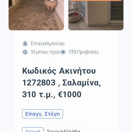
Επαγγελματίας
10 μήνες πρίν
139 Προβολές
Κωδικός Ακινήτου
1272803 , Σαλαμίνα,
310 τ.μ., €1000
Επαγγ. Στέγη
Αττική
Στερεά Ελλάδα