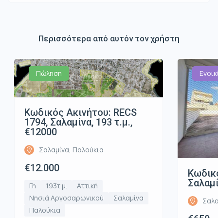
Περισσότερα από αυτόν τον χρήστη
Πώληση
Ενοικ
Κωδικός Ακινήτου: RECS
1794, Σαλαμίνα, 193 τ.μ.,
€12000
Σαλαμίνα, Παλούκια
€12.000
Κωδικό
Σαλαμί
Γη
193τ.μ.
Αττική
Νησιά Αργοσαρωνικού
Σαλαμίνα
Σαλα
Παλούκια