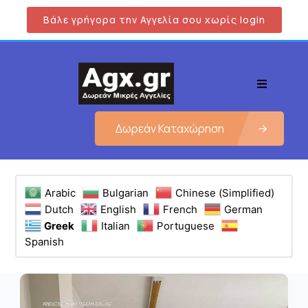
Βάλε γρήγορα την Αγγελία σου χωρίς login
Δωρεάν Καταχώρηση
Arabic
Bulgarian
Chinese (Simplified)
Dutch
English
French
German
Greek
Italian
Portuguese
Spanish