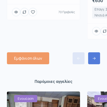
€650
Επαγγ. 
70 Προβολές
Νησιά 
Εμφάνιση όλων
Παρόμοιες αγγελίες
Ενοικίαση
Ενοικ