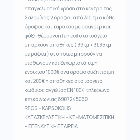
επαγγελματική χρήση στο κέντρο της
Σαλαμίνας 2 όροφοι από 310 τμ ο κάθε
όροφος και ταράτσα με ασανσέρ και
ψύξη θέρμανση fan coil στο ισόγειο
υπάρχουν αποθήκες ( 39τμ + 31,35τμ
με ραφια ) οι οποίες μπορούν να
μισθώνουν και ξεχωριστά τιμη
ενοικίου 1000€ ανα οροφο συζητισιμη
και 200€ η αποθηκες στο ισογειο
κωδικος αγγελίας ΕΝ 1004 τηλέφωνο
επικοινωνίας 6987245069
RECS – KAPSOKOLIS
ΚΑΤΑΣΚΕΥΑΣΤΙΚΗ – ΚΤΗΜΑΤΟΜΕΣΙΤΙΚΗ
– ΕΠΕΝΔΥΤΙΚΗ ΕΤΑΙΡΕΙΑ