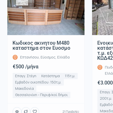
Κωδικος ακινητου Μ480
Ενοικι
καταστημα στον Ευοσμο
κατάστ
τ.μ. ε
Επτανήσου, Εύοσμος, Ελλάδα
ΚΩΔ42
€500 /μήνα
Πινδ
Ελλ
Επαγγ. Στέγη
Κατάστημα
115τ.μ.
Εμβαδόν οικοπέδου: 150τ.μ.
€3.000
Μακεδονία
Επαγγ. 
Θεσσαλονίκη - Περιφ/κοί δήμοι
200τ.μ.
Εμβαδόν
Μακεδο
21 Προβολές