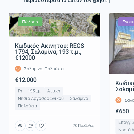
Περισσότερα από αυτόν τον χρήστη
Πώληση
Ενοικ
Κωδικός Ακινήτου: RECS
1794, Σαλαμίνα, 193 τ.μ.,
€12000
Σαλαμίνα, Παλούκια
€12.000
Κωδικό
Σαλαμί
Γη
193τ.μ.
Αττική
Νησιά Αργοσαρωνικού
Σαλαμίνα
Σαλα
Παλούκια
€650
Επαγγ. 
70 Προβολές
Νησιά 