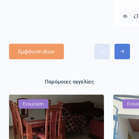
Εμφάνιση όλων
Παρόμοιες αγγελίες
Ενοικίαση
Ενοικ