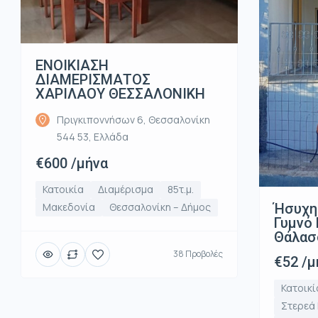
ΕΝΟΙΚΙΑΣΗ
ΔΙΑΜΕΡΙΣΜΑΤΟΣ
ΧΑΡΙΛΑΟΥ ΘΕΣΣΑΛΟΝΙΚΗ
Πριγκιποννήσων 6, Θεσσαλονίκη
544 53, Ελλάδα
€600 /μήνα
Κατοικία
Διαμέρισμα
85τ.μ.
Ήσυχη
Μακεδονία
Θεσσαλονίκη – Δήμος
Γυμνό 
Θάλασ
38 Προβολές
€52 /μ
Κατοικί
Στερεά