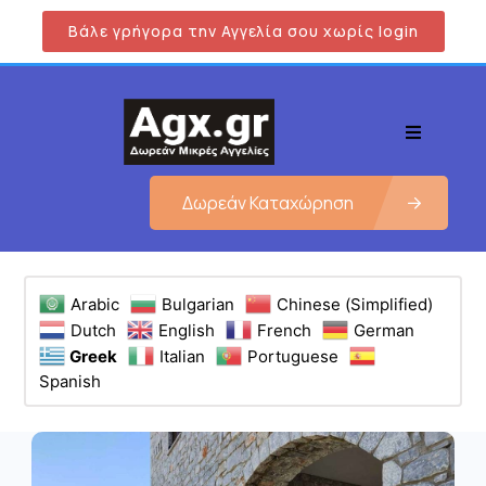
Βάλε γρήγορα την Αγγελία σου χωρίς login
Δωρεάν Καταχώρηση
Arabic
Bulgarian
Chinese (Simplified)
Dutch
English
French
German
Greek
Italian
Portuguese
Spanish