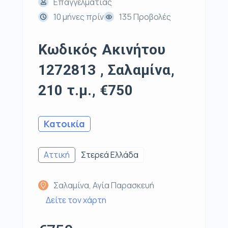
Επαγγελματίας
10 μήνες πρίν
135 Προβολές
Κωδικός Ακινήτου
1272813 , Σαλαμίνα,
210 τ.μ., €750
Κατοικία
Αττική
Στερεά Ελλάδα
Σαλαμίνα, Αγία Παρασκευή
Δείτε τον χάρτη