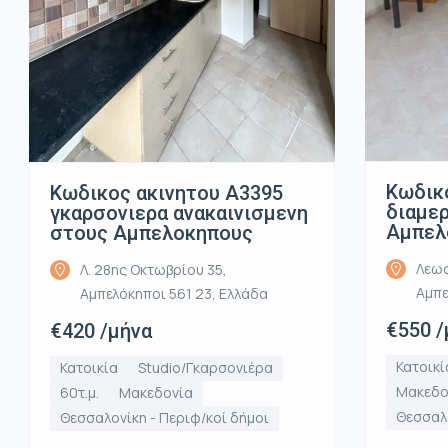
Κωδικ
Κωδικος ακινητου Α3395
διαμε
γκαρσονιερα ανακαινισμενη
Αμπελ
στους Αμπελοκηπους
Λεωφ
Λ. 28ης Οκτωβρίου 35,
Αμπε
Αμπελόκηποι 561 23, Ελλάδα
€550 /
€420 /μήνα
Κατοικί
Κατοικία
Studio/Γκαρσονιέρα
Μακεδο
60τ.μ.
Μακεδονία
Θεσσαλο
Θεσσαλονίκη - Περιφ/κοί δήμοι