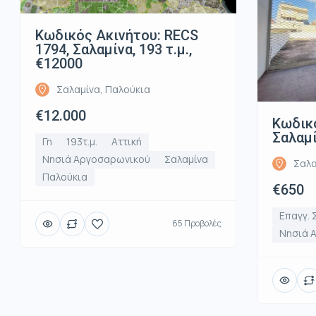
Κωδικός Ακινήτου: RECS
1794, Σαλαμίνα, 193 τ.μ.,
€12000
Σαλαμίνα, Παλούκια
€12.000
Κωδικό
Σαλαμί
Γη
193τ.μ.
Αττική
Νησιά Αργοσαρωνικού
Σαλαμίνα
Σαλα
Παλούκια
€650
Επαγγ. 
65 Προβολές
Νησιά 