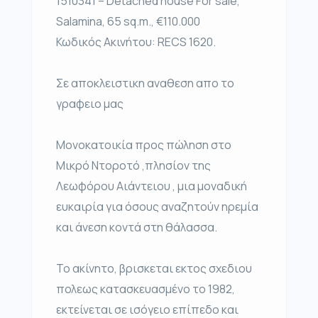
1510341 – Detached house For sale,
Salamina, 65 sq.m., €110.000
Κωδικός Ακινήτου: RECS 1620.
Σε αποκλειστικη αναθεση απο το
γραφειο μας
Μονοκατοικία προς πώληση στο
Μικρό Ντοροτό ,πλησίον της
Λεωφόρου Αιάντειου , μια μοναδική
ευκαιρία για όσους αναζητούν ηρεμία
και άνεση κοντά στη θάλασσα.
Το ακίνητο, βρισκεται εκτος σχεδιου
πολεως κατασκευασμένο το 1982,
εκτείνεται σε ισόγειο επίπεδο και