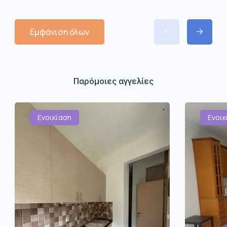
Εμφάνιση όλων
Παρόμοιες αγγελίες
Ενοικίαση
Ενοικ