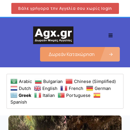
Βάλε γρήγορα την Αγγελία σου χωρίς login
Δωρεάν Καταχώρηση
Arabic
Bulgarian
Chinese (Simplified)
Dutch
English
French
German
Greek
Italian
Portuguese
Spanish