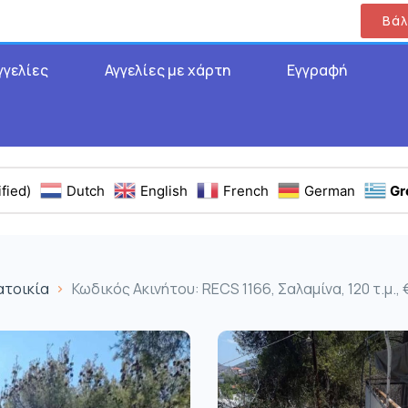
Βάλ
γγελίες
Αγγελίες με χάρτη
Εγγραφή
fied)
Dutch
English
French
German
Gr
ατοικία
Κωδικός Ακινήτου: RECS 1166, Σαλαμίνα, 120 τ.μ.,