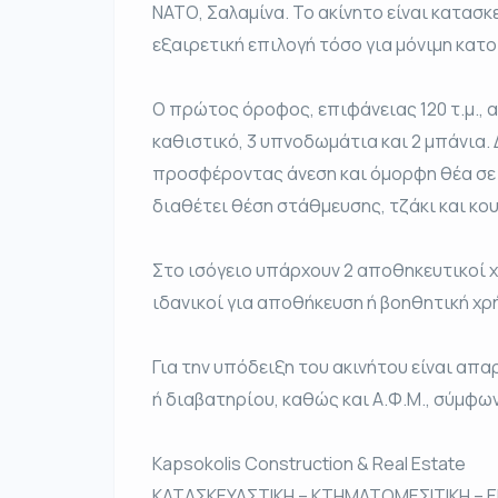
ΝΑΤΟ, Σαλαμίνα. Το ακίνητο είναι κατασκ
εξαιρετική επιλογή τόσο για μόνιμη κατοι
Ο πρώτος όροφος, επιφάνειας 120 τ.μ., α
καθιστικό, 3 υπνοδωμάτια και 2 μπάνια.
προσφέροντας άνεση και όμορφη θέα σε 
διαθέτει θέση στάθμευσης, τζάκι και κο
Στο ισόγειο υπάρχουν 2 αποθηκευτικοί χ
ιδανικοί για αποθήκευση ή βοηθητική χρ
Για την υπόδειξη του ακινήτου είναι απ
ή διαβατηρίου, καθώς και Α.Φ.Μ., σύμφωνα
Kapsokolis Construction & Real Estate
ΚΑΤΑΣΚΕΥΑΣΤΙΚΗ – ΚΤΗΜΑΤΟΜΕΣΙΤΙΚΗ – Ε