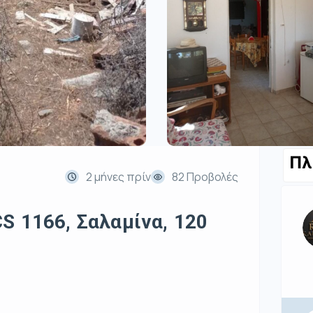
Πλ
2 μήνες πρίν
82 Προβολές
S 1166, Σαλαμίνα, 120