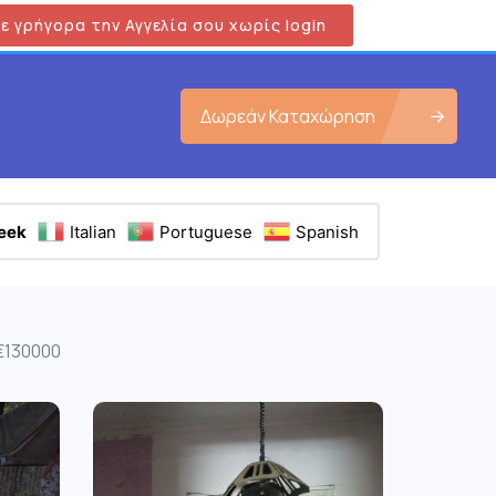
ε γρήγορα την Αγγελία σου χωρίς login
Δωρεάν Καταχώρηση
eek
Italian
Portuguese
Spanish
 €130000