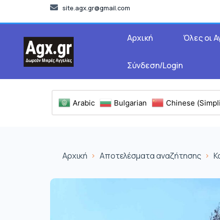
site.agx.gr@gmail.com
Αρχική
Όλες οι Α
Σύνδεση/Login
Arabic
Bulgarian
Chinese (Simpli
Αρχική
Αποτελέσματα αναζήτησης
Κ