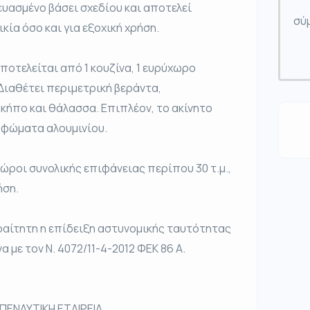
ευασμένο βάσει σχεδίου και αποτελεί
σύμ
κία όσο και για εξοχική χρήση.
ποτελείται από 1 κουζίνα, 1 ευρύχωρο
 Διαθέτει περιμετρική βεράντα,
κήπο και θάλασσα. Επιπλέον, το ακίνητο
υφώματα αλουμινίου.
ώροι συνολικής επιφάνειας περίπου 30 τ.μ.,
ήση.
αραίτητη η επίδειξη αστυνομικής ταυτότητας
 με τον Ν. 4072/11-4-2012 ΦΕΚ 86 Α.
ΠΕΝΔΥΤΙΚΗ ΕΤΑΙΡΕΙΑ