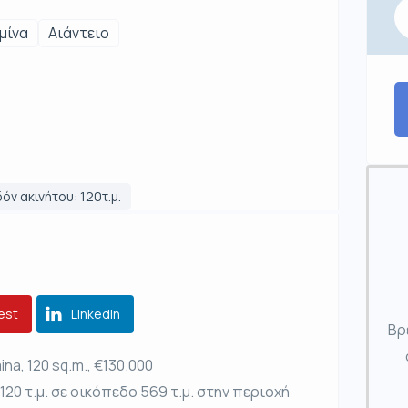
μίνα
Αιάντειο
όν ακινήτου: 120τ.μ.
est
LinkedIn
Βρ
na, 120 sq.m., €130.000
0 τ.μ. σε οικόπεδο 569 τ.μ. στην περιοχή