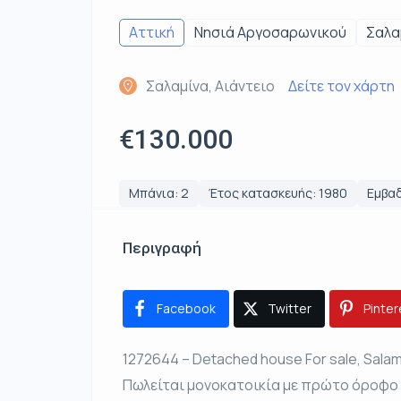
Αττική
Νησιά Αργοσαρωνικού
Σαλα
Σαλαμίνα, Αιάντειο
Δείτε τον χάρτη
€130.000
Μπάνια: 2
Έτος κατασκευής: 1980
Εμβαδ
Περιγραφή
Facebook
Twitter
Pinter
1272644 – Detached house For sale, Salami
Πωλείται μονοκατοικία με πρώτο όροφο 12