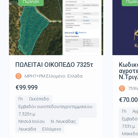
Πώληση
Πώλη
ΠΩΛΕΙΤΑΙ ΟΙΚΟΠΕΔΟ 7325τ
Κωδικ
αγροτε
MPH7+PM Ελλομένο, Ελλάδα
Ν.Τριγ
€99.999
759V
Γη
Οικόπεδο
€70.00
Εμβαδόν οικοπέδου/αγροτεμμαχίου:
Γη
Αγ
7,325τ.μ.
Εμβαδό
Νησιά Ιονίου
Ν. Λευκάδας
733τ.μ.
Λευκάδα
Ελλόμενο
Μακεδο