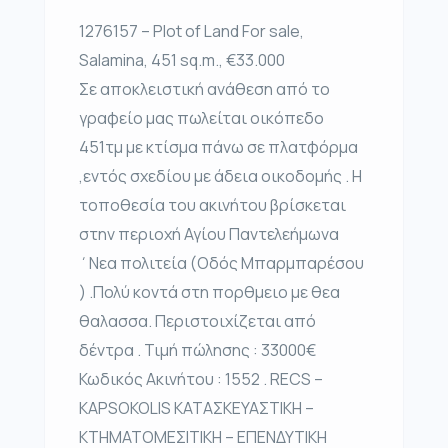
1276157 – Plot of Land For sale,
Salamina, 451 sq.m., €33.000
Σε αποκλειστική ανάθεση από το
γραφείο μας πωλείται οικόπεδο
451τμ με κτίσμα πάνω σε πλατφόρμα
,εντός σχεδίου με άδεια οικοδομής . Η
τοποθεσία του ακινήτου βρίσκεται
στην περιοχή Αγίου Παντελεήμωνα
΄Νεα πολιτεία (Οδός Μπαρμπαρέσου
) .Πολύ κοντά στη πορθμειο με θεα
θαλασσα. Περιστοιχίζεται από
δέντρα . Τιμή πώλησης : 33000€
Κωδικός Ακινήτου : 1552 . RECS –
KAPSOKOLIS ΚΑΤΑΣΚΕΥΑΣΤΙΚΗ –
ΚΤΗΜΑΤΟΜΕΣΙΤΙΚΗ – ΕΠΕΝΔΥΤΙΚΗ