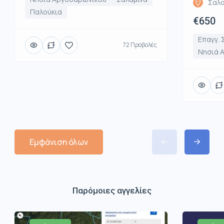
Σαλα
Παλούκια
€650
Επαγγ. 
72 Προβολές
Νησιά 
Εμφάνιση όλων
Παρόμοιες αγγελίες