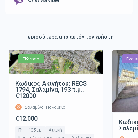
Περισσότερα από αυτόν τον χρήστη
Πώληση
Ενοικ
Κωδικός Ακινήτου: RECS
1794, Σαλαμίνα, 193 τ.μ.,
€12000
Σαλαμίνα, Παλούκια
€12.000
Κωδικό
Σαλαμί
Γη
193τ.μ.
Αττική
Νησιά Αργοσαρωνικού
Σαλαμίνα