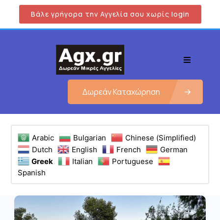
Βάλε γρήγορα την Αγγελία σου χωρίς login
Δωρεάν Καταχώρηση
Arabic
Bulgarian
Chinese (Simplified)
Dutch
English
French
German
Greek
Italian
Portuguese
Spanish