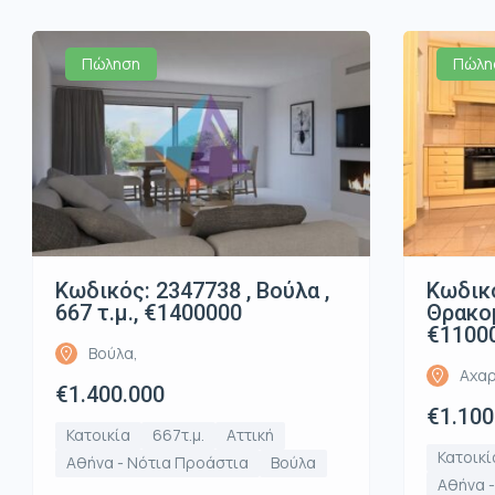
Πώληση
Πώλη
Κωδικός: 2347738 , Βούλα ,
Κωδικό
667 τ.μ., €1400000
Θρακομ
€1100
Βούλα,
Αχαρ
€1.400.000
€1.100
Κατοικία
667τ.μ.
Αττική
Κατοικί
Αθήνα - Νότια Προάστια
Βούλα
Αθήνα -