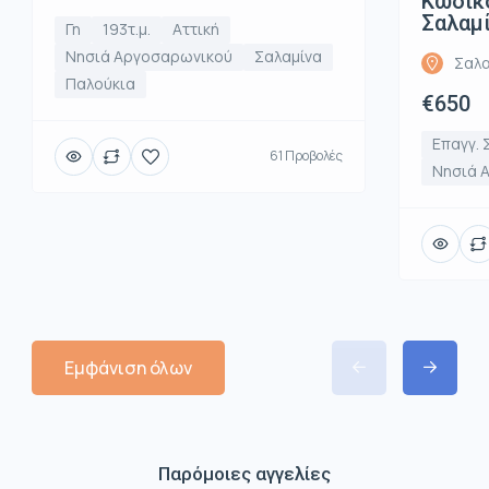
Κωδικό
Σαλαμί
Γη
193τ.μ.
Αττική
Νησιά Αργοσαρωνικού
Σαλαμίνα
Σαλα
Παλούκια
€650
Επαγγ. 
61 Προβολές
Νησιά 
Εμφάνιση όλων
Παρόμοιες αγγελίες