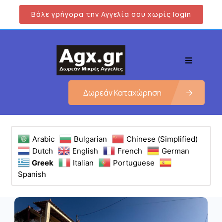
Βάλε γρήγορα την Αγγελία σου χωρίς login
Δωρεάν Καταχώρηση
Arabic
Bulgarian
Chinese (Simplified)
Dutch
English
French
German
Greek
Italian
Portuguese
Spanish