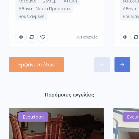
Κατοικία
239τ.μ.
Αττική
Κατοικί
Αθήνα - Νότια Προάστια
Αθήνα 
Βουλιαγμένη
Βουλια
35 Προβολές
Εμφάνιση όλων
Παρόμοιες αγγελίες
Ενοικίαση
Ενοικ