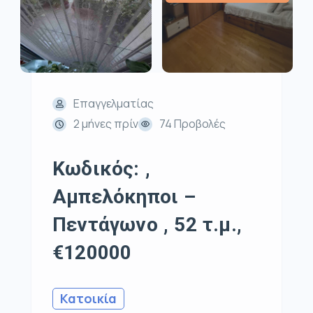
Επαγγελματίας
2 μήνες πρίν
74 Προβολές
Κωδικός: ,
Αμπελόκηποι –
Πεντάγωνο , 52 τ.μ.,
€120000
Κατοικία