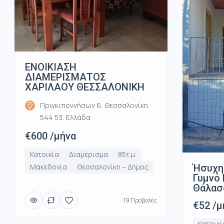
ΕΝΟΙΚΙΑΣΗ
ΔΙΑΜΕΡΙΣΜΑΤΟΣ
ΧΑΡΙΛΑΟΥ ΘΕΣΣΑΛΟΝΙΚΗ
Πριγκιποννήσων 6, Θεσσαλονίκη
544 53, Ελλάδα
€600 /μήνα
Κατοικία
Διαμέρισμα
85τ.μ.
Ήσυχη
Μακεδονία
Θεσσαλονίκη – Δήμος
Γυμνό 
Θάλασ
19 Προβολές
€52 /μ
Κατοικί