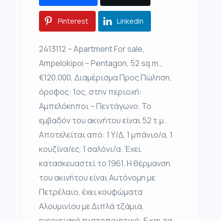
Pinterest
LinkedIn
2413112 – Apartment For sale,
Ampelokipoi – Pentagon, 52 sq.m.,
€120.000, Διαμέρισμα Προς Πώληση,
όροφος: 1ος, στην περιοχή:
Αμπελόκηποι – Πεντάγωνο. Το
εμβαδόν του ακινήτου είναι 52 τ.μ..
Αποτελείται από: 1 Υ/Δ, 1 μπάνιο/α, 1
κουζίνα/ες, 1 σαλόνι/α. Έχει
κατασκευαστεί το 1961. Η θέρμανση
του ακινήτου είναι Αυτόνομη με
Πετρέλαιο, έχει κουφώματα
Αλουμινίου με Διπλά τζάμια,
ενεργειακό πιστοποιητικό: Ε και τα