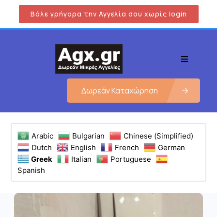
Βάλε γρήγορα την Αγγελία σου χωρίς login
Δωρεάν Καταχώρηση
Arabic
Bulgarian
Chinese (Simplified)
Dutch
English
French
German
Greek
Italian
Portuguese
Spanish