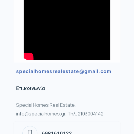
specialhomesrealestate@gmail.com
Επικοινωνία
Special Homes Real Estate,
info@specialhomes.gr, Τηλ. 2103004142
6981610122