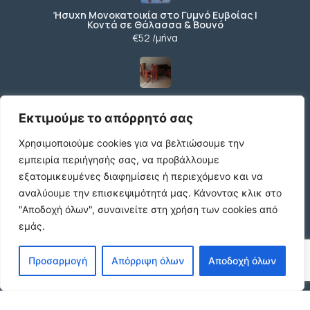
Ήσυχη Μονοκατοικία στο Γυμνό Ευβοίας |
Κοντά σε Θάλασσα & Βουνό
€52 /μήνα
ΕΝΟΙΚΙΑΣΗ ΔΙΑΜΕΡΙΣΜΑΤΟΣ ΧΑΡΙΛΑΟΥ
ΘΕΣΣΑΛΟΝΙΚΗ
Εκτιμούμε το απόρρητό σας
€600 /μήνα
Χρησιμοποιούμε cookies για να βελτιώσουμε την
εμπειρία περιήγησής σας, να προβάλλουμε
εξατομικευμένες διαφημίσεις ή περιεχόμενο και να
Κωδικος ακινητου Μ480 καταστημα στον
αναλύουμε την επισκεψιμότητά μας.
Κάνοντας κλικ στο
Ευοσμο
€500 /μήνα
"Αποδοχή όλων", συναινείτε στη χρήση των cookies από
εμάς.
Προσαρμογή
Απόρριψη όλων
Αποδοχή όλων
ΠΩΛΕΙΤΑΙ ΟΙΚΟΠΕΔΟ 7325τ
€99.999