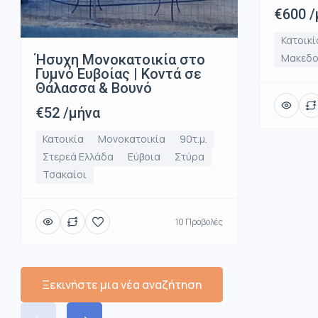
€600 /
Κατοικί
Ήσυχη Μονοκατοικία στο
Μακεδο
Γυμνό Ευβοίας | Κοντά σε
Θάλασσα & Βουνό
€52 /μήνα
Κατοικία
Μονοκατοικία
90τ.μ.
Στερεά Ελλάδα
Εύβοια
Στύρα
Τσακαίοι
10 Προβολές
Ξεκινήστε μια νέα αναζήτηση