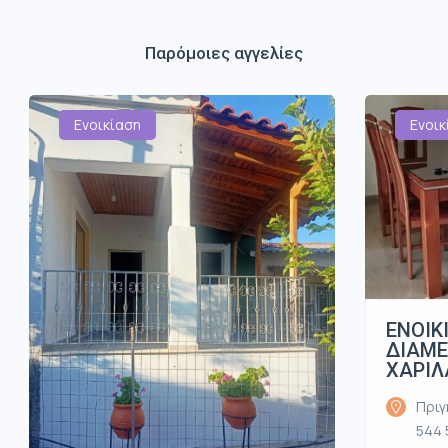
Παρόμοιες αγγελίες
Ενοικίαση
Ενοικ
ΕΝΟΙΚ
ΔΙΑΜ
ΧΑΡΙΛ
Πριγ
544 