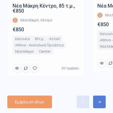
Νέα Μάκρη Κέντρο, 85 τ.μ.,
Νέα Μά
€850
Νέα 
Νέα Μάκρη, Κέντρο
€850
€850
Κατοικί
Κατοικία
85τ.μ.
Αττική
Αθήνα -
Αθήνα - Ανατολικά Προάστια
Νέα Μά
Νέα Μάκρη
Center
36 Προβολές
Εμφάνιση όλων