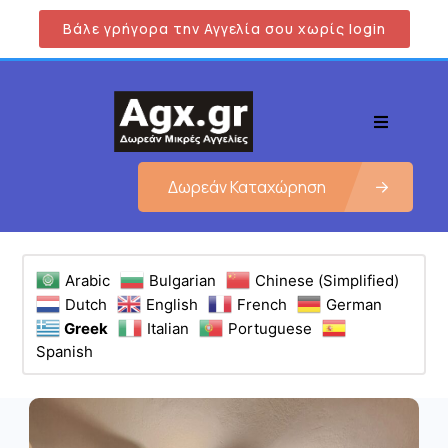
Βάλε γρήγορα την Αγγελία σου χωρίς login
Δωρεάν Καταχώρηση
Arabic
Bulgarian
Chinese (Simplified)
Dutch
English
French
German
Greek
Italian
Portuguese
Spanish