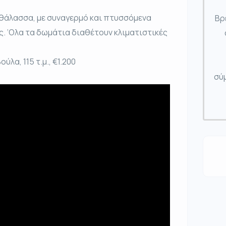
 θάλασσα, με συναγερμό και πτυσσόμενα
Βρ
. ‘Ολα τα δωμάτια διαθέτουν κλιματιστικές
ύλα, 115 τ.μ., €1.200
σύμ