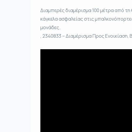
Διαμπερές διαμέρισμα 100 μέτρα από τη
κάγκελα ασφαλείας στις μπαλκονόπορτες
μονάδες.
, 2340833 – Διαμέρισμα Προς Ενοικίαση, Βο