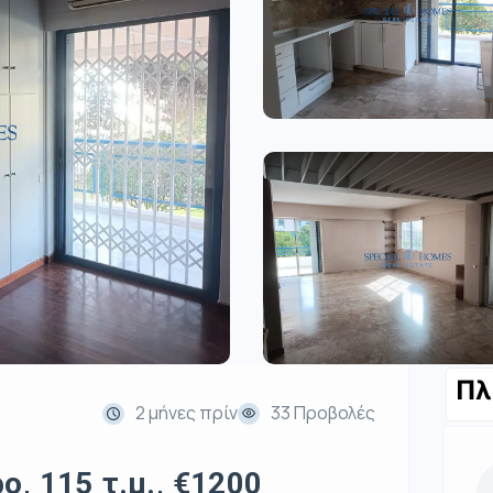
Πλ
2 μήνες πρίν
33 Προβολές
ο, 115 τ.μ., €1200