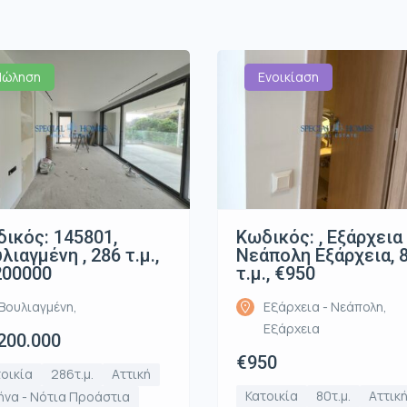
Πώληση
Ενοικίαση
ικός: 145801,
Κωδικός: , Εξάρχεια
λιαγμένη , 286 τ.μ.,
Νεάπολη Εξάρχεια, 
200000
τ.μ., €950
Βουλιαγμένη,
Εξάρχεια - Νεάπολη,
Εξάρχεια
200.000
€950
οικία
286τ.μ.
Αττική
Κατοικία
80τ.μ.
Αττικ
να - Νότια Προάστια