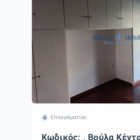
Επαγγελματίας
Κωδικός: , Βούλα Κέντρ