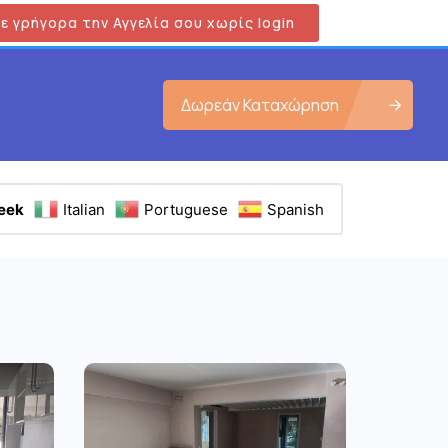
ε γρήγορα την Αγγελία σου χωρίς login
Δωρεάν Καταχώρηση
eek
Italian
Portuguese
Spanish