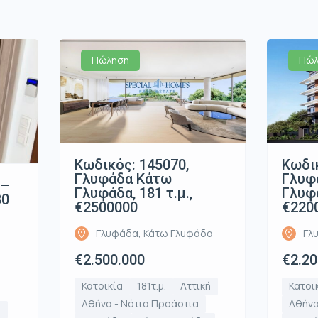
Πώληση
Πώλ
Κωδικός: 145070,
Κωδικ
Γλυφάδα Κάτω
Γλυφ
 –
Γλυφάδα, 181 τ.μ.,
Γλυφά
80
€2500000
€220
Γλυφάδα, Κάτω Γλυφάδα
Γλ
€2.500.000
€2.20
Κατοικία
181τ.μ.
Αττική
Κατοι
Αθήνα - Νότια Προάστια
Αθήνα
ή