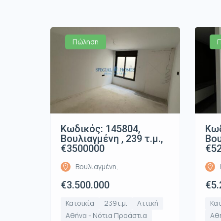
Πώληση
Κωδικός: 145804,
Κωδ
Βουλιαγμένη , 239 τ.μ.,
Βου
€3500000
€5
Βουλιαγμένη,
€3.500.000
€5.
Κατοικία
239τ.μ.
Αττική
Κατ
Αθήνα - Νότια Προάστια
Αθή