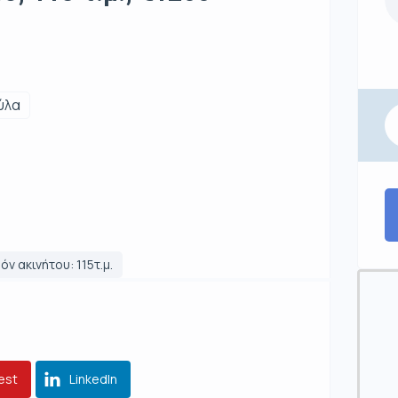
ύλα
όν ακινήτου: 115τ.μ.
est
LinkedIn