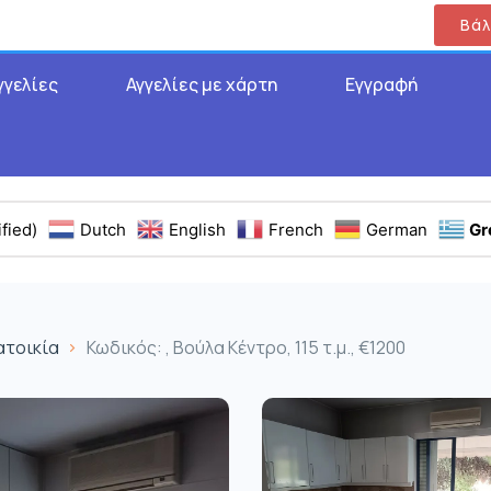
Βάλ
γγελίες
Αγγελίες με χάρτη
Εγγραφή
fied)
Dutch
English
French
German
Gr
ατοικία
Κωδικός: , Βούλα Κέντρο, 115 τ.μ., €1200