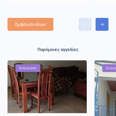
Εμφάνιση όλων
Παρόμοιες αγγελίες
Ενοικίαση
Ενοικ