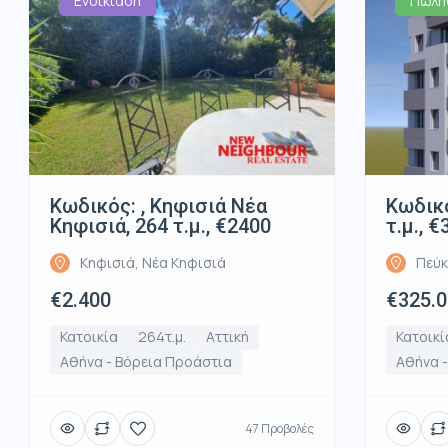
Ενοικίαση
Πώλη
Κωδικός: , Κηφισιά Νέα
Κωδικό
Κηφισιά, 264 τ.μ., €2400
τ.μ., 
Κηφισιά, Νέα Κηφισιά
Πεύκ
€2.400
€325.
Κατοικία
264τ.μ.
Αττική
Κατοικί
Αθήνα - Βόρεια Προάστια
Αθήνα 
47 Προβολές