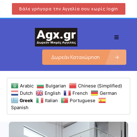
Βάλε γρήγορα την Αγγελία σου χωρίς login
Δωρεάν Καταχώρηση
Arabic
Bulgarian
Chinese (Simplified)
Dutch
English
French
German
Greek
Italian
Portuguese
Spanish