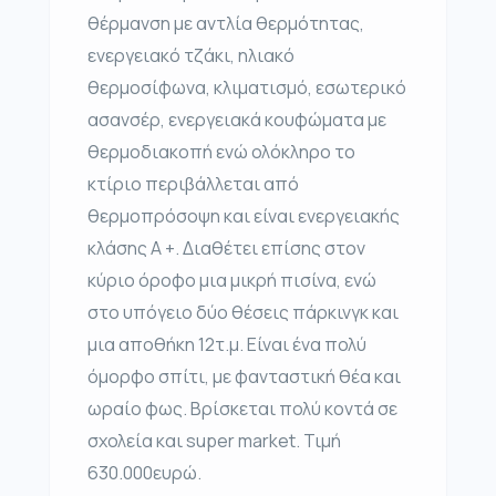
θέρμανση με αντλία θερμότητας,
ενεργειακό τζάκι, ηλιακό
θερμοσίφωνα, κλιματισμό, εσωτερικό
ασανσέρ, ενεργειακά κουφώματα με
θερμοδιακοπή ενώ ολόκληρο το
κτίριο περιβάλλεται από
θερμοπρόσοψη και είναι ενεργειακής
κλάσης Α +. Διαθέτει επίσης στον
κύριο όροφο μια μικρή πισίνα, ενώ
στο υπόγειο δύο θέσεις πάρκινγκ και
μια αποθήκη 12τ.μ. Είναι ένα πολύ
όμορφο σπίτι, με φανταστική θέα και
ωραίο φως. Βρίσκεται πολύ κοντά σε
σχολεία και super market. Τιμή
630.000ευρώ.