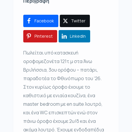
Περιγραφή
Facebook
Twitter
Pinterest
LinkedIn
Πωλείται υπό κατασκευή
οροφομεζονέτα 121τ.μ στα Άνω
Βριλήσσια, 3ου ορόφου – πατάρι,
παραδοτέα το Φθινόπωρο του ‘26.
Στον κυρίως όροφο έχουμε το
καθιστικό με ενιαία κουζίνα, ένα
master bedroom με en suite λουτρό,
και ένα WC επισκεπτών ενώ στον
πάνω όροφο έχουμε 2υ/δ και ένα
ακόμα λουτρό. Έχουμε ενδοδαπέδια