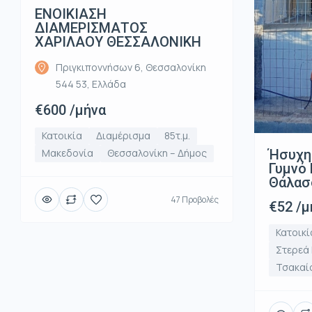
ΕΝΟΙΚΙΑΣΗ
ΔΙΑΜΕΡΙΣΜΑΤΟΣ
ΧΑΡΙΛΑΟΥ ΘΕΣΣΑΛΟΝΙΚΗ
Πριγκιποννήσων 6, Θεσσαλονίκη
544 53, Ελλάδα
€600 /μήνα
Κατοικία
Διαμέρισμα
85τ.μ.
Ήσυχη
Μακεδονία
Θεσσαλονίκη – Δήμος
Γυμνό 
Θάλασ
47 Προβολές
€52 /μ
Κατοικί
Στερεά
Τσακαί