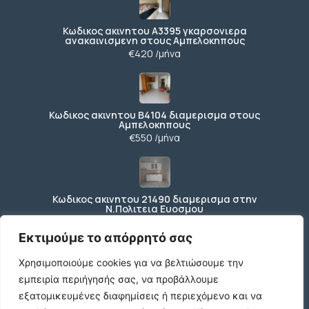
Κωδικος ακινητου Α3395 γκαρσονιερα
ανακαινισμενη στους Αμπελοκηπους
€420 /μήνα
Κωδικος ακινητου Β4104 διαμερισμα στους
Αμπελοκηπους
€550 /μήνα
Κωδικος ακινητου 21490 διαμερισμα στην
Ν.Πολιτεια Ευοσμου
€169.000
Εκτιμούμε το απόρρητό σας
Χρησιμοποιούμε cookies για να βελτιώσουμε την
εμπειρία περιήγησής σας, να προβάλλουμε
Κωδικος ακινητου 21489 διαμερισμα Ανωθεν
Κορδελιου
εξατομικευμένες διαφημίσεις ή περιεχόμενο και να
€80.000