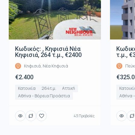
Κωδικός: , Κηφισιά Νέα
Κωδικό
Κηφισιά, 264 τ.μ., €2400
τ.μ., 
Κηφισιά, Νέα Κηφισιά
Πεύκ
€2.400
€325.
Κατοικία
264τ.μ.
Αττική
Κατοικί
Αθήνα - Βόρεια Προάστια
Αθήνα 
43 Προβολές