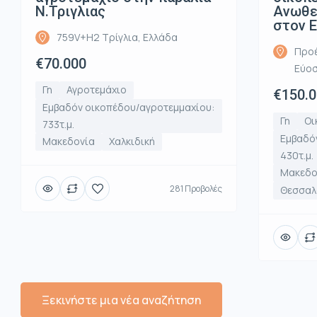
Ν.Τριγλιας
Ανωθε
στον 
759V+H2 Τρίγλια, Ελλάδα
Προέ
€70.000
Εύοσ
Γη
Αγροτεμάχιο
€150.
Εμβαδόν οικοπέδου/αγροτεμμαχίου:
Γη
Οι
733τ.μ.
Εμβαδό
Μακεδονία
Χαλκιδική
430τ.μ.
Μακεδο
281 Προβολές
Θεσσαλο
Ξεκινήστε μια νέα αναζήτηση