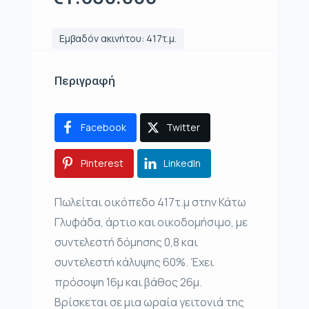
Εμβαδόν ακινήτου: 417τ.μ.
Περιγραφή
Facebook
Twitter
Pinterest
LinkedIn
Πωλείται οικόπεδο 417τ.μ στην Κάτω
Γλυφάδα, άρτιο και οικοδομήσιμο, με
συντελεστή δόμησης 0,8 και
συντελεστή κάλυψης 60%. Έχει
πρόσοψη 16μ και βάθος 26μ.
Βρίσκεται σε μια ωραία γειτονιά της