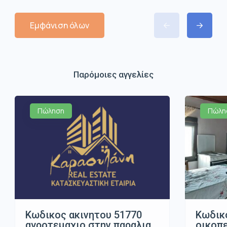
Εμφάνιση όλων
Παρόμοιες αγγελίες
Πώληση
Πώλη
Κωδικος ακινητου 51770
Κωδικ
αγροτεμαχιο στην παραλια
οικοπ