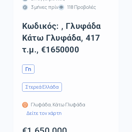
3 μήνες πρίν
118 Προβολές
Κωδικός: , Γλυφάδα
Κάτω Γλυφάδα, 417
τ.μ., €1650000
Γη
Στερεά Ελλάδα
Γλυφάδα, Κάτω Γλυφάδα
Δείτε τον χάρτη
€1.650.000