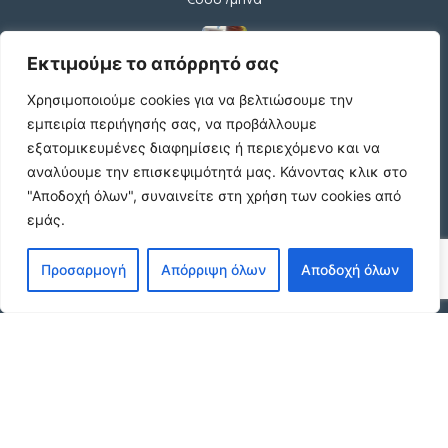
Εκτιμούμε το απόρρητό σας
Ήσυχη Μονοκατοικία στο Γυμνό Ευβοίας |
Χρησιμοποιούμε cookies για να βελτιώσουμε την
Κοντά σε Θάλασσα & Βουνό
€52 /μήνα
εμπειρία περιήγησής σας, να προβάλλουμε
εξατομικευμένες διαφημίσεις ή περιεχόμενο και να
αναλύουμε την επισκεψιμότητά μας.
Κάνοντας κλικ στο
"Αποδοχή όλων", συναινείτε στη χρήση των cookies από
ΕΝΟΙΚΙΑΣΗ ΔΙΑΜΕΡΙΣΜΑΤΟΣ ΧΑΡΙΛΑΟΥ
εμάς.
ΘΕΣΣΑΛΟΝΙΚΗ
€600 /μήνα
Προσαρμογή
Απόρριψη όλων
Αποδοχή όλων
Κωδικος ακινητου Μ480 καταστημα στον
Ευοσμο
€500 /μήνα