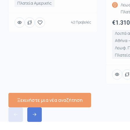
Πλατεία Αμερικής
Λεωφ
Πλατ
€1.310
42 Προβολές
Λοιπά α
Αθήνα –
Λεωφ. 
Πλατεία
Ξεκινήστε μια νέα αναζήτηση