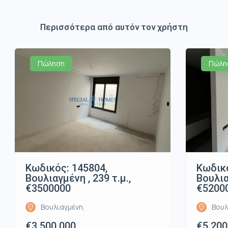
Περισσότερα από αυτόν τον χρήστη
Πώληση
Πώλη
Κωδικός: 145804,
Κωδικό
Βουλιαγμένη , 239 τ.μ.,
Βουλια
€3500000
€5200
Βουλιαγμένη,
Βουλ
€3.500.000
€5.200