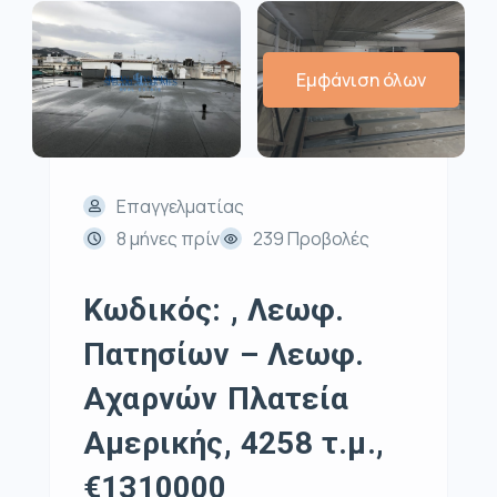
Εμφάνιση όλων
Επαγγελματίας
8 μήνες πρίν
239 Προβολές
Κωδικός: , Λεωφ.
Πατησίων – Λεωφ.
Αχαρνών Πλατεία
Αμερικής, 4258 τ.μ.,
€1310000