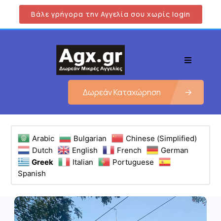
Βάλε γρήγορα την Αγγελία σου χωρίς login
Δωρεάν Καταχώρηση
Arabic
Bulgarian
Chinese (Simplified)
Dutch
English
French
German
Greek
Italian
Portuguese
Spanish