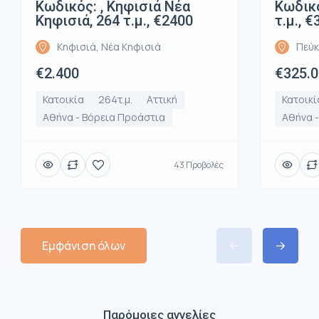
Κωδικός: , Κηφισιά Νέα
Κωδικό
Κηφισιά, 264 τ.μ., €2400
τ.μ., 
Κηφισιά, Νέα Κηφισιά
Πεύκ
€2.400
€325.
Κατοικία
264τ.μ.
Αττική
Κατοικί
Αθήνα - Βόρεια Προάστια
Αθήνα 
43 Προβολές
Εμφάνιση όλων
Παρόμοιες αγγελίες