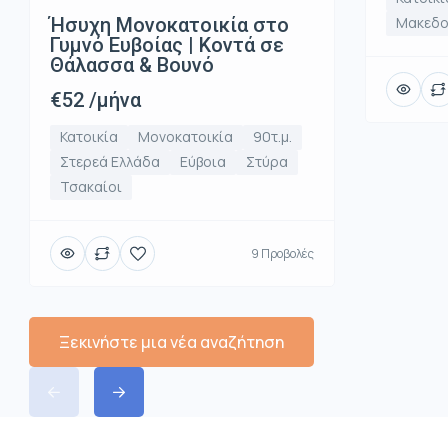
Ήσυχη Μονοκατοικία στο
Μακεδο
Γυμνό Ευβοίας | Κοντά σε
Θάλασσα & Βουνό
€52 /μήνα
Κατοικία
Μονοκατοικία
90τ.μ.
Στερεά Ελλάδα
Εύβοια
Στύρα
Τσακαίοι
9 Προβολές
Ξεκινήστε μια νέα αναζήτηση