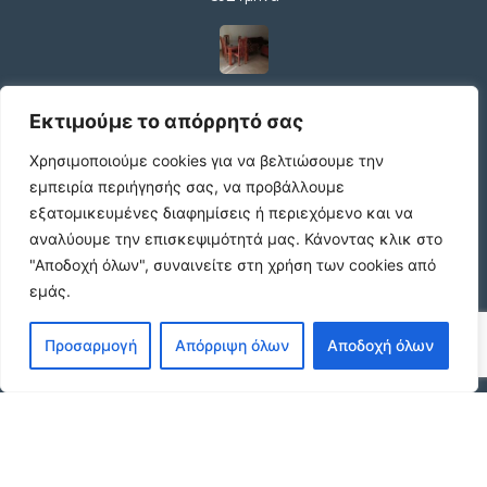
ΕΝΟΙΚΙΑΣΗ ΔΙΑΜΕΡΙΣΜΑΤΟΣ ΧΑΡΙΛΑΟΥ
ΘΕΣΣΑΛΟΝΙΚΗ
Εκτιμούμε το απόρρητό σας
€600 /μήνα
Χρησιμοποιούμε cookies για να βελτιώσουμε την
εμπειρία περιήγησής σας, να προβάλλουμε
εξατομικευμένες διαφημίσεις ή περιεχόμενο και να
Κωδικος ακινητου Μ480 καταστημα στον
αναλύουμε την επισκεψιμότητά μας.
Κάνοντας κλικ στο
Ευοσμο
€500 /μήνα
"Αποδοχή όλων", συναινείτε στη χρήση των cookies από
εμάς.
Προσαρμογή
Απόρριψη όλων
Αποδοχή όλων
ΠΩΛΕΙΤΑΙ ΟΙΚΟΠΕΔΟ 7325τ
€99.999