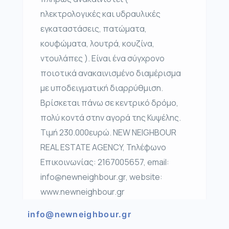
ηλεκτρολογικές και υδραυλικές
εγκαταστάσεις, πατώματα,
κουφώματα, λουτρά, κουζίνα,
ντουλάπες ). Είναι ένα σύγχρονο
ποιοτικά ανακαινισμένο διαμέρισμα
με υποδειγματική διαρρύθμιση.
Βρίσκεται πάνω σε κεντρικό δρόμο,
πολύ κοντά στην αγορά της Κυψέλης.
Τιμή 230.000ευρώ. NEW NEIGHBOUR
REAL ESTATE AGENCY, Τηλέφωνο
Επικοινωνίας: 2167005657, email:
info@newneighbour.gr, website:
www.newneighbour.gr
info@newneighbour.gr