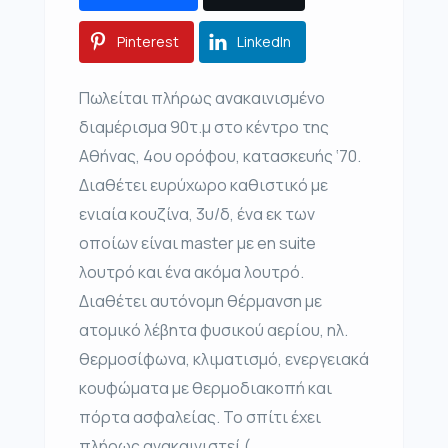
Pinterest
LinkedIn
Πωλείται πλήρως ανακαινισμένο
διαμέρισμα 90τ.μ στο κέντρο της
Αθήνας, 4ου ορόφου, κατασκευής ‘70.
Διαθέτει ευρύχωρο καθιστικό με
ενιαία κουζίνα, 3υ/δ, ένα εκ των
οποίων είναι master με en suite
λουτρό και ένα ακόμα λουτρό.
Διαθέτει αυτόνομη θέρμανση με
ατομικό λέβητα φυσικού αερίου, ηλ.
θερμοσίφωνα, κλιματισμό, ενεργειακά
κουφώματα με θερμοδιακοπή και
πόρτα ασφαλείας. Το σπίτι έχει
πλήρως ανακαινιστεί (