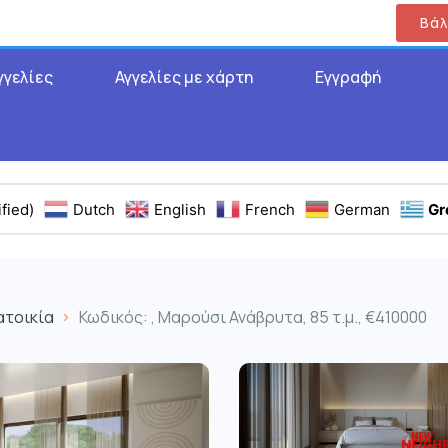
Βάλ
γγελίες
Αγγελίες με χάρτη
Εγγραφή
fied)
Dutch
English
French
German
Gr
ατοικία
Κωδικός: , Μαρούσι Ανάβρυτα, 85 τ.μ., €410000