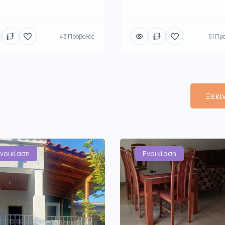
43 Προβολές
51 Πρ
Ξεκι
νοικίαση
Ενοικίαση