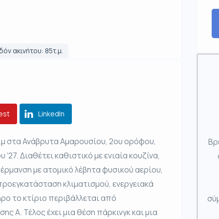
όν ακινήτου: 85τ.μ.
est
LinkedIn
.μ στα Ανάβρυτα Αμαρουσίου, 2ου ορόφου,
Βρ
‘27. Διαθέτει καθιστικό με ενιαία κουζίνα,
θέρμανση με ατομικό λέβητα φυσικού αερίου,
 προεγκατάσταση κλιματισμού, ενεργειακά
ρο το κτίριο περιβάλλεται από
σύμ
ης Α. Τέλος έχει μια θέση πάρκινγκ και μια