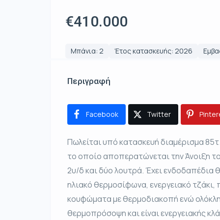
€410.000
Μπάνια: 2
Έτος κατασκευής: 2026
Εμβαδ
Περιγραφή
Facebook
Twitter
Pinter
Πωλείται υπό κατασκευή διαμέρισμα 85τ
το οποίο αποπερατώνεται την Άνοιξη του 
2υ/δ και δύο λουτρά. Έχει ενδοδαπέδια 
ηλιακό θερμοσίφωνα, ενεργειακό τζάκι,
κουφώματα με θερμοδιακοπή ενώ ολόκλη
θερμοπρόσοψη και είναι ενεργειακής κλάσ