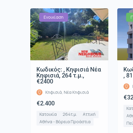
Ενοικίαση
Κωδικός: , Κηφισιά Νέα
Κωδ
Κηφισιά, 264 τ.μ.,
, 8
€2400
Κηφισιά, Νέα Κηφισιά
€32
€2.400
Κατ
Κατοικία
264τ.μ.
Αττική
Αθή
Αθήνα - Βόρεια Προάστια
Πε