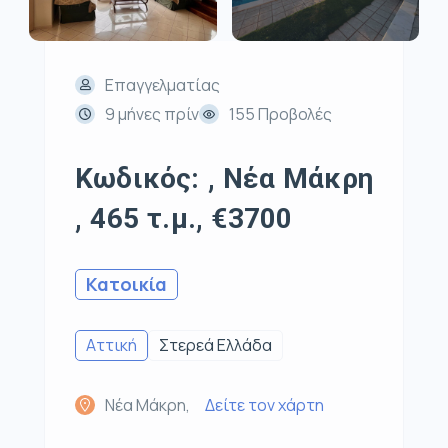
Επαγγελματίας
9 μήνες πρίν
155 Προβολές
Κωδικός: , Νέα Μάκρη
, 465 τ.μ., €3700
Κατοικία
Αττική
Στερεά Ελλάδα
Νέα Μάκρη,
Δείτε τον χάρτη