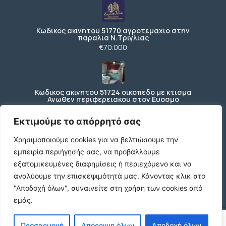
Κωδικος ακινητου 51770 αγροτεμαχιο στην
παραλια Ν.Τριγλιας
€70.000
Κωδικος ακινητου 51724 οικοπεδο με κτισμα
Ανωθεν περιφερειακου στον Ευοσμο
€150.000
Εκτιμούμε το απόρρητό σας
Χρησιμοποιούμε cookies για να βελτιώσουμε την
εμπειρία περιήγησής σας, να προβάλλουμε
Ενοικιάζεται ισόγειο κατάστημα 200 τ.μ. με
197 τ.μ. εξωτερικό χώρο ΚΩΔ4270
εξατομικευμένες διαφημίσεις ή περιεχόμενο και να
€3.000 /μήνα
αναλύουμε την επισκεψιμότητά μας.
Κάνοντας κλικ στο
"Αποδοχή όλων", συναινείτε στη χρήση των cookies από
εμάς.
© 2026 agx.gr. All rights reserved.
Προσαρμογή
Απόρριψη όλων
Αποδοχή όλων