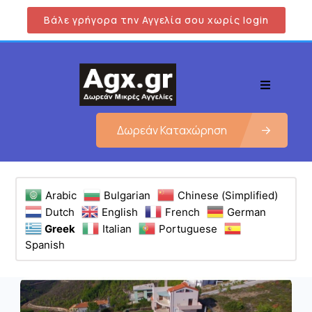
Βάλε γρήγορα την Αγγελία σου χωρίς login
Δωρεάν Καταχώρηση
Arabic
Bulgarian
Chinese (Simplified)
Dutch
English
French
German
Greek
Italian
Portuguese
Spanish