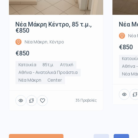
Νέα Μάκρη Κέντρο, 85 τ.μ.,
Νέα Μά
€850
Νέα 
Νέα Μάκρη, Κέντρο
€850
€850
Κατοικί
Κατοικία
85τ.μ.
Αττική
Αθήνα -
Αθήνα - Ανατολικά Προάστια
Νέα Μά
Νέα Μάκρη
Center
35 Προβολές