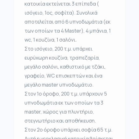
κατοικία εκτείνεται 3 επίπεδα (
ισόγειο, 1ος, σοφίτα). Συνολικά
αποτελείται από 6 υπνοδωμάτια (εκ
των οποίων τα 4 Master), 4 μπάνια, 1
wc, 1 κουζίνα, 1 σαλόνι.
Στο ισόγειο, 200 τ.μ. υπάρχει
ευρύχωρη κουζίνα, τραπεζαρία,
μεγάλο σαλόνι, καθιστικό με τζάκι,
γραφείο, WC επισκεπτών και ένα
μεγάλο master υπνοδωμάτιο.
Στον 1ο όροφο, 200 τ.μ. υπάρχουν 5
υπνοδωμάτια εκ των οποίων τα 3
master, χώρος για πλυντήριο,
στεγνωτήριο και αποθήκευση.
Στον 2ο όροφο υπάρχει σοφία 65 τ.μ.
Αυτή η νεοκλασική κατοικία βρίσκεται