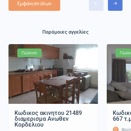
Εμφάνιση όλων
Παρόμοιες αγγελίες
Πώληση
Πώλη
Κωδικος ακινητου 21489
Κωδικό
διαμερισμα Ανωθεν
667 τ.
Κορδελιου
Βούλ