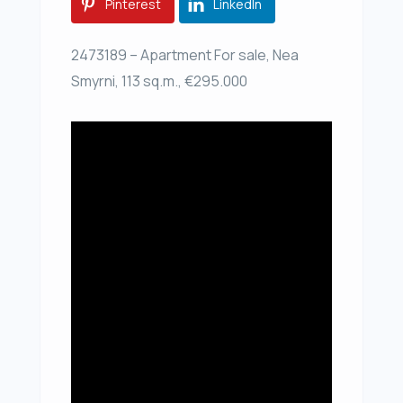
Pinterest
LinkedIn
2473189 – Apartment For sale, Nea
Smyrni, 113 sq.m., €295.000