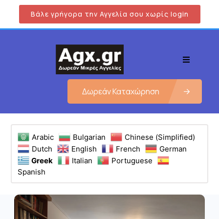
Βάλε γρήγορα την Αγγελία σου χωρίς login
Δωρεάν Καταχώρηση
Arabic
Bulgarian
Chinese (Simplified)
Dutch
English
French
German
Greek
Italian
Portuguese
Spanish