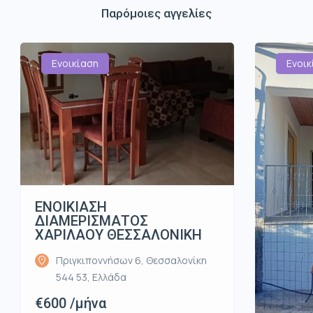
Παρόμοιες αγγελίες
Ενοικίαση
Ενοικ
ΕΝΟΙΚΙΑΣΗ
ΔΙΑΜΕΡΙΣΜΑΤΟΣ
ΧΑΡΙΛΑΟΥ ΘΕΣΣΑΛΟΝΙΚΗ
Πριγκιποννήσων 6, Θεσσαλονίκη
544 53, Ελλάδα
€600 /μήνα