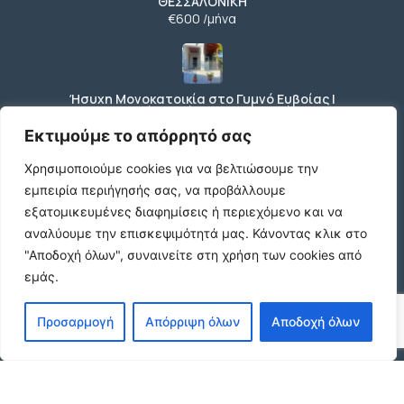
ΘΕΣΣΑΛΟΝΙΚΗ
€600 /μήνα
Ήσυχη Μονοκατοικία στο Γυμνό Ευβοίας |
Κοντά σε Θάλασσα & Βουνό
€52 /μήνα
Εκτιμούμε το απόρρητό σας
Χρησιμοποιούμε cookies για να βελτιώσουμε την
εμπειρία περιήγησής σας, να προβάλλουμε
ΕΝΟΙΚΙΑΣΗ ΔΙΑΜΕΡΙΣΜΑΤΟΣ ΧΑΡΙΛΑΟΥ
εξατομικευμένες διαφημίσεις ή περιεχόμενο και να
ΘΕΣΣΑΛΟΝΙΚΗ
αναλύουμε την επισκεψιμότητά μας.
Κάνοντας κλικ στο
€600 /μήνα
"Αποδοχή όλων", συναινείτε στη χρήση των cookies από
εμάς.
Κωδικος ακινητου Μ480 καταστημα στον
Προσαρμογή
Απόρριψη όλων
Αποδοχή όλων
Ευοσμο
€500 /μήνα