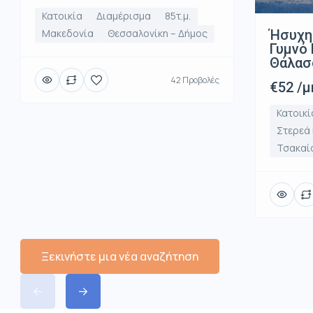
Κατοικία
Διαμέρισμα
85τ.μ.
Ήσυχη
Μακεδονία
Θεσσαλονίκη – Δήμος
Γυμνό 
Θάλασ
42 Προβολές
€52 /μ
Κατοικί
Στερεά
Τσακαί
Ξεκινήστε μια νέα αναζήτηση