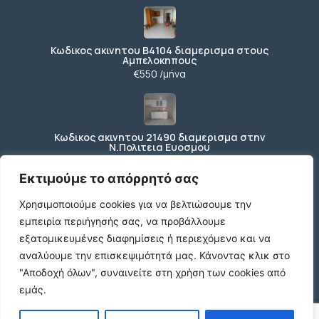
Κωδικος ακινητου Β4104 διαμερισμα στους
Αμπελοκηπους
€550 /μήνα
Κωδικος ακινητου 21490 διαμερισμα στην
Ν.Πολιτεια Ευοσμου
€169.000
Εκτιμούμε το απόρρητό σας
Χρησιμοποιούμε cookies για να βελτιώσουμε την
εμπειρία περιήγησής σας, να προβάλλουμε
Κωδικος ακινητου 21489 διαμερισμα Ανωθεν
Κορδελιου
εξατομικευμένες διαφημίσεις ή περιεχόμενο και να
€80.000
αναλύουμε την επισκεψιμότητά μας.
Κάνοντας κλικ στο
"Αποδοχή όλων", συναινείτε στη χρήση των cookies από
εμάς.