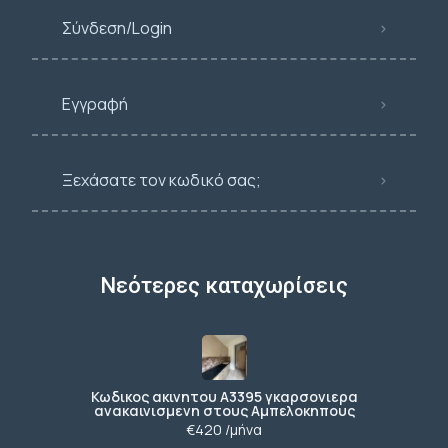
Σύνδεση/Login
Εγγραφή
Ξεχάσατε τον κωδικό σας;
Νεότερες καταχωρίσεις
Κωδικος ακινητου Α3395 γκαρσονιερα
ανακαινισμενη στους Αμπελοκηπους
€420 /μήνα