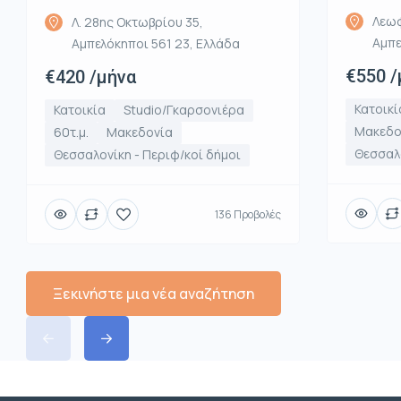
Λεωφ
Λ. 28ης Οκτωβρίου 35,
Αμπε
Αμπελόκηποι 561 23, Ελλάδα
€550 /
€420 /μήνα
Κατοικί
Κατοικία
Studio/Γκαρσονιέρα
Μακεδο
60τ.μ.
Μακεδονία
Θεσσαλο
Θεσσαλονίκη - Περιφ/κοί δήμοι
136 Προβολές
Ξεκινήστε μια νέα αναζήτηση