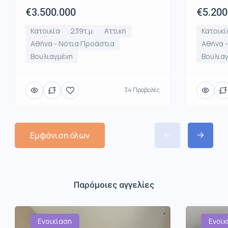
€3.500.000
€5.200
Κατοικία
239τ.μ.
Αττική
Κατοικί
Αθήνα - Νότια Προάστια
Αθήνα 
Βουλιαγμένη
Βουλια
34 Προβολές
Εμφάνιση όλων
Παρόμοιες αγγελίες
Ενοικίαση
Ενοικ