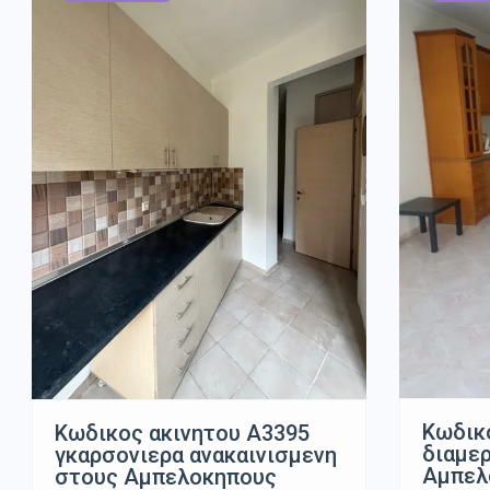
Κωδικ
Κωδικος ακινητου Α3395
διαμε
γκαρσονιερα ανακαινισμενη
Αμπελ
στους Αμπελοκηπους