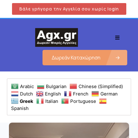
Βάλε γρήγορα την Αγγελία σου χωρίς login
Δωρεάν Καταχώρηση
Arabic
Bulgarian
Chinese (Simplified)
Dutch
English
French
German
Greek
Italian
Portuguese
Spanish