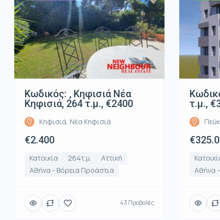
Κωδικός: , Κηφισιά Νέα
Κωδικό
Κηφισιά, 264 τ.μ., €2400
τ.μ., 
Κηφισιά, Νέα Κηφισιά
Πεύκ
€2.400
€325.
Κατοικία
264τ.μ.
Αττική
Κατοικί
Αθήνα - Βόρεια Προάστια
Αθήνα 
43 Προβολές