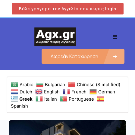
Βάλε γρήγορα την Αγγελία σου χωρίς login
Δωρεάν Καταχώρηση
Arabic
Bulgarian
Chinese (Simplified)
Dutch
English
French
German
Greek
Italian
Portuguese
Spanish