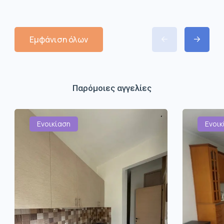
Εμφάνιση όλων
Παρόμοιες αγγελίες
Ενοικίαση
Ενοικ