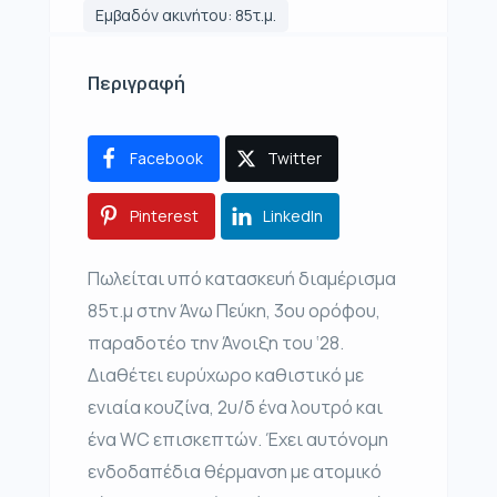
Εμβαδόν ακινήτου: 85τ.μ.
Περιγραφή
Facebook
Twitter
Pinterest
LinkedIn
Πωλείται υπό κατασκευή διαμέρισμα
85τ.μ στην Άνω Πεύκη, 3ου ορόφου,
παραδοτέο την Άνοιξη του ‘28.
Διαθέτει ευρύχωρο καθιστικό με
ενιαία κουζίνα, 2υ/δ ένα λουτρό και
ένα WC επισκεπτών. Έχει αυτόνομη
ενδοδαπέδια θέρμανση με ατομικό