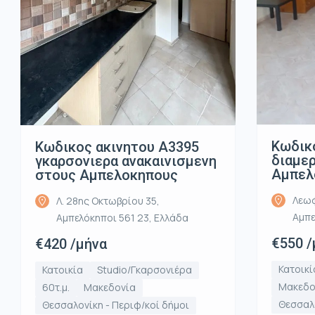
Κωδικ
Κωδικος ακινητου Α3395
διαμε
γκαρσονιερα ανακαινισμενη
Αμπελ
στους Αμπελοκηπους
Λεωφ
Λ. 28ης Οκτωβρίου 35,
Αμπε
Αμπελόκηποι 561 23, Ελλάδα
€550 /
€420 /μήνα
Κατοικί
Κατοικία
Studio/Γκαρσονιέρα
Μακεδο
60τ.μ.
Μακεδονία
Θεσσαλο
Θεσσαλονίκη - Περιφ/κοί δήμοι