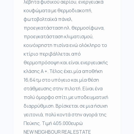
λέβητα φυσικού αερίου, ενεργειακά
κουφώματα με θερμοδιακοπή,
φωτοβολταϊκά πάνελ,
προεγκατάσταση ηλ. θερμοσίφωνα,
προεγκατάσταση κλιματισμού,
κοινόχρηστη πισίνα ενώ ολόκληρο το
κτίριο περιβάλλεται από
θερμοπρόσοψη και είναι ενεργειακής
κλάσης Α +. Τέλος έχει μία αποθήκη
16,64τμ στο υπόγειο και μία θέση
στάθμευσης στην πιλοτή. Είναι ένα
πολύ όμορφο σπίτι με υποδειγματική
διαρρύθμιση. Βρίσκεται σε μια ήσυχη
γειτονιά, πολύ κοντά στην αγορά της
Πεύκης. Τιμή 405.000ευρώ
NEW NEIGHBOUR REAL ESTATE