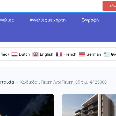
Βάλ
γγελίες
Αγγελίες με χάρτη
Εγγραφή
fied)
Dutch
English
French
German
Gr
ατοικία
Κωδικός: , Πεύκη Άνω Πεύκη, 85 τ.μ., €425000