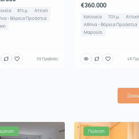
€360.000
οικία
81τ.μ.
Αττική
Κατοικία
70τ.μ.
Αττικ
να - Βόρεια Προάστια
Αθήνα - Βόρεια Προάστια
ύκη
Μαρούσι
39 Προβολές
48 Πρ
Ξεκι
Πώληση
Πώληση