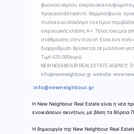
φυσικού αερίου, ενεργειακά κουφώματα 
προεγκατάσταση ηλ. θερμοσίφωνα, προε
πισίνα ενώ ολόκληρο το κτίριο περιβάλλ
ενεργειακής κλάσης Α +. Τέλος έχει μία α
στάθμευσης στην πιλοτή. Είναι ένα πολύ
διαρρύθμιση. Βρίσκεται σε μια ήσυχη γει
Τιμή 425.000ευρώ
NEW NEIGHBOUR REAL ESTATE AGENCY, Τηλ
info@newneighbour.gr, website: www.new
info@newneighbour.gr
Η New Neighbour Real Estate είναι η νέα 
ενοικιάσεων ακινήτων, με βάση τα Βόρεια Π
Η δημιουργία της New Neighbour Real Esta