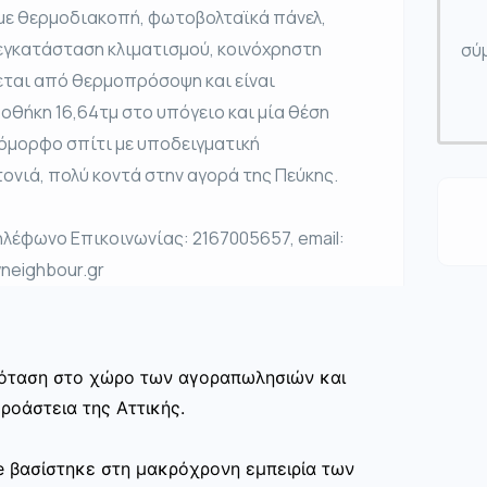
με θερμοδιακοπή, φωτοβολταϊκά πάνελ,
γκατάσταση κλιματισμού, κοινόχρηστη
σύμ
εται από θερμοπρόσοψη και είναι
ποθήκη 16,64τμ στο υπόγειο και μία θέση
 όμορφο σπίτι με υποδειγματική
τονιά, πολύ κοντά στην αγορά της Πεύκης.
έφωνο Επικοινωνίας: 2167005657, email:
neighbour.gr
πρόταση στο χώρο των αγοραπωλησιών και
ροάστεια της Αττικής.
te βασίστηκε στη μακρόχρονη εμπειρία των