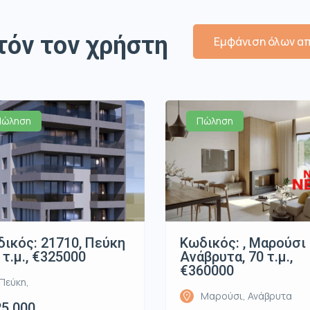
τόν τον χρήστη
Εμφάνιση όλων απ
Πώληση
Πώληση
ικός: 21710, Πεύκη
Κωδικός: , Μαρούσι
1 τ.μ., €325000
Ανάβρυτα, 70 τ.μ.,
€360000
Πεύκη,
Μαρούσι, Ανάβρυτα
5.000