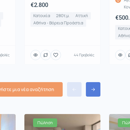
€2.800
Κο
ή
Κατοικία
280τ.μ.
Αττική
€500
Αθήνα - Βόρεια Προάστια
Κατοι
Αθήνα
οβολές
44 Προβολές
νήστε μια νέα αναζήτηση
Πώληση
Πώλ