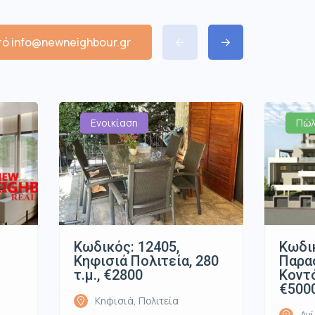
ό info@newneighbour.gr
Ενοικίαση
Πώλ
Κωδικός: 12405,
Κωδικ
Κηφισιά Πολιτεία, 280
Παρα
τ.μ., €2800
Κοντό
€500
Κηφισιά, Πολιτεία
Αγ