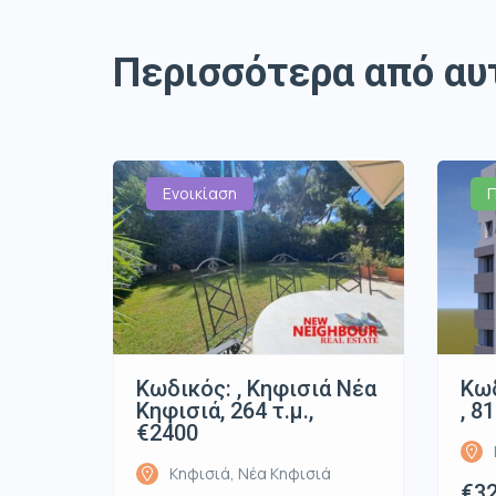
Περισσότερα από αυ
Ενοικίαση
Κωδικός: , Κηφισιά Νέα
Κωδ
Κηφισιά, 264 τ.μ.,
, 8
€2400
Κηφισιά, Νέα Κηφισιά
€32