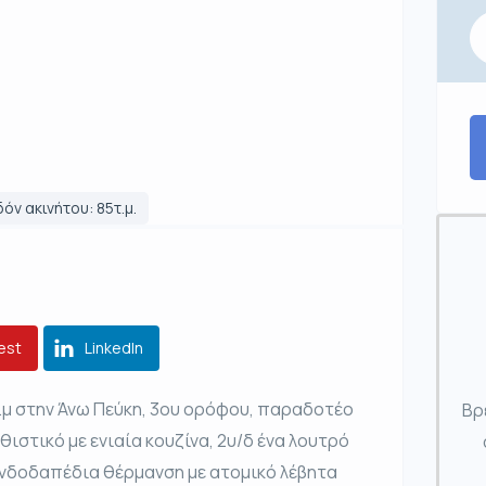
όν ακινήτου: 85τ.μ.
est
LinkedIn
.μ στην Άνω Πεύκη, 3ου ορόφου, παραδοτέο
Βρ
θιστικό με ενιαία κουζίνα, 2υ/δ ένα λουτρό
ενδοδαπέδια θέρμανση με ατομικό λέβητα