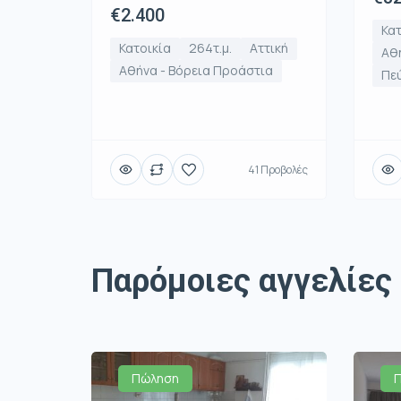
€2.400
Κατ
Κατοικία
264τ.μ.
Αττική
Αθή
Αθήνα - Βόρεια Προάστια
Πε
41 Προβολές
Παρόμοιες αγγελίες
Πώληση