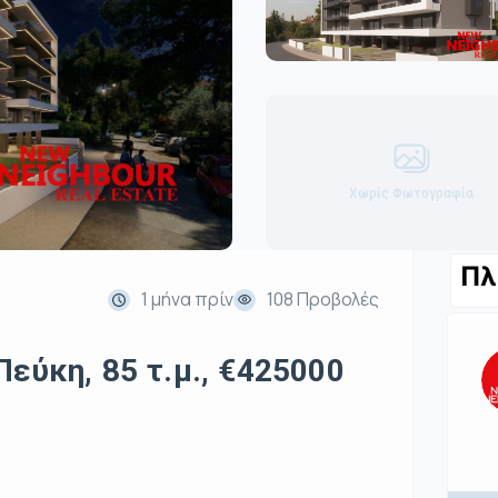
Χωρίς Φωτογραφία
Πλ
1 μήνα πρίν
108 Προβολές
εύκη, 85 τ.μ., €425000