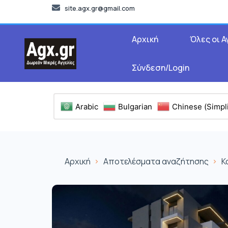
site.agx.gr@gmail.com
Αρχική
Όλες οι Α
Σύνδεση/Login
Arabic
Bulgarian
Chinese (Simpli
Αρχική
Αποτελέσματα αναζήτησης
Κ