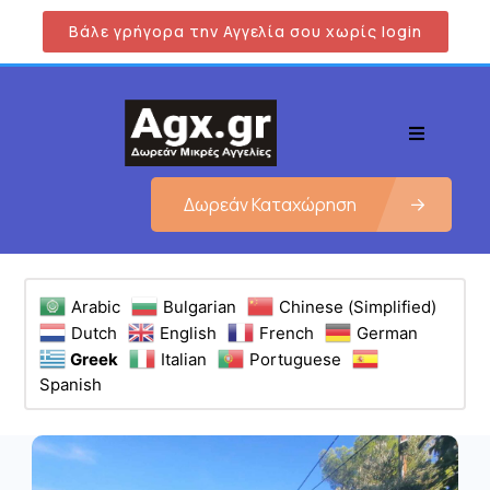
Βάλε γρήγορα την Αγγελία σου χωρίς login
Δωρεάν Καταχώρηση
Arabic
Bulgarian
Chinese (Simplified)
Dutch
English
French
German
Greek
Italian
Portuguese
Spanish