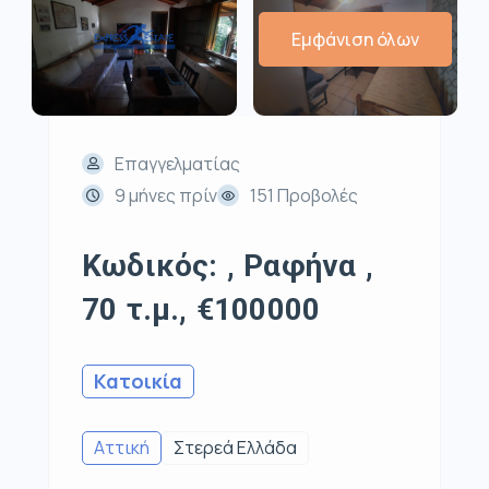
Εμφάνιση όλων
Επαγγελματίας
9 μήνες πρίν
151 Προβολές
Κωδικός: , Ραφήνα ,
70 τ.μ., €100000
Κατοικία
Αττική
Στερεά Ελλάδα