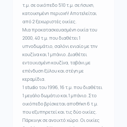
τ.μ. σε οικόπεδο 510 τ.μ. σε ήσυχη,
κατοικημένη περιοχή! Αποτελείται
από 2 ξεχωριστές οικίες.
Μια προκατασκευασμένη οικία του
2000, 40 τ.μ. που διαθέτει 1
υπνοδωμάτιο, σαλόνι ενιαίο με την
κουζίνα και 1 μπάνιο. Διαθέτει
εντοιχισμένη κουζίνα, ταβάνι με
επένδυση ξύλου και στέγη με
κεραμίδια.
1 studio του 1996, 16 τ.μ. που διαθέτει
1 μεγάλο δωμάτιο και 1 μπάνιο. Στο
οικόπεδο βρίσκεται αποθήκη 6 τ.μ.
που εξυπηρετεί και τις δύο οικίες.
Πάρκινγκ σε ανοιχτό χώρο. Οι οικίες