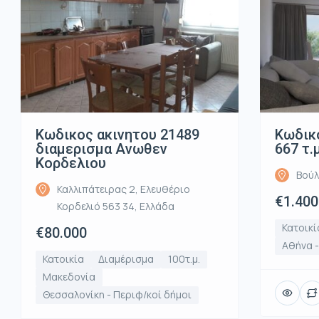
Κωδικος ακινητου 21489
Κωδικό
διαμερισμα Ανωθεν
667 τ.
Κορδελιου
Βούλ
Καλλιπάτειρας 2, Ελευθέριο
€1.400
Κορδελιό 563 34, Ελλάδα
Κατοικί
€80.000
Αθήνα 
Κατοικία
Διαμέρισμα
100τ.μ.
Μακεδονία
Θεσσαλονίκη - Περιφ/κοί δήμοι