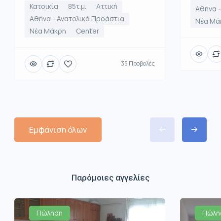
Κατοικία
85τ.μ.
Αττική
Αθήνα -
Αθήνα - Ανατολικά Προάστια
Νέα Μά
Νέα Μάκρη
Center
35 Προβολές
Εμφάνιση όλων
Παρόμοιες αγγελίες
Πώληση
Πώλη