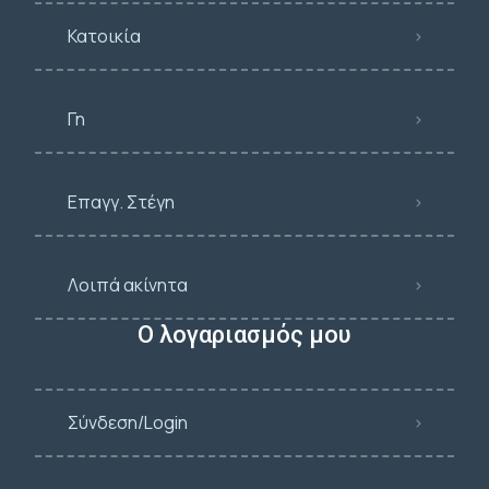
Κατοικία
Γη
Επαγγ. Στέγη
Λοιπά ακίνητα
Ο λογαριασμός μου
Σύνδεση/Login