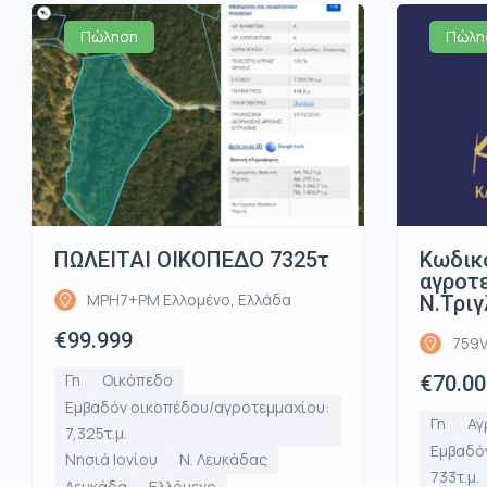
Πώληση
Πώλη
ΠΩΛΕΙΤΑΙ ΟΙΚΟΠΕΔΟ 7325τ
Κωδικ
αγροτε
MPH7+PM Ελλομένο, Ελλάδα
Ν.Τριγ
€99.999
759V
Γη
Οικόπεδο
€70.00
Εμβαδόν οικοπέδου/αγροτεμμαχίου:
Γη
Αγ
7,325τ.μ.
Εμβαδό
Νησιά Ιονίου
Ν. Λευκάδας
733τ.μ.
Λευκάδα
Ελλόμενο