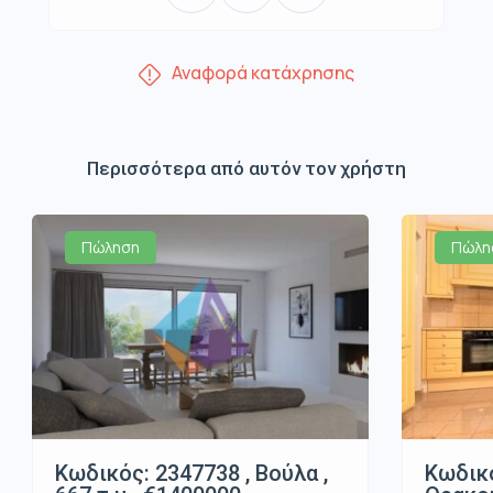
Αναφορά κατάχρησης
Περισσότερα από αυτόν τον χρήστη
Πώληση
Πώλη
Κωδικός: 2347738 , Βούλα ,
Κωδικό