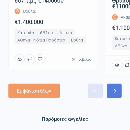
667 τ.μ., €1400000
Θρακομ
€1100
Βούλα,
Αχαρ
€1.400.000
€1.100
Κατοικία
667τ.μ.
Αττική
Κατοικί
Αθήνα - Νότια Προάστια
Βούλα
Αθήνα -
51 Προβολές
Εμφάνιση όλων
Παρόμοιες αγγελίες