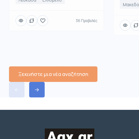
Μακεδο
36 Προβολές
Ξεκινήστε μια νέα αναζήτηση