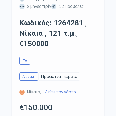
2 μήνες πρίν
52 Προβολές
Κωδικός: 1264281 ,
Νίκαια , 121 τ.μ.,
€150000
Γη
Αττική
Προάστια Πειραιά
Νίκαια,
Δείτε τον χάρτη
€150.000