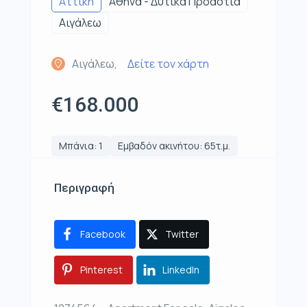
Αττική
Αθήνα - Δυτικά Προάστια
Αιγάλεω
Αιγάλεω,
Δείτε τον χάρτη
€168.000
Μπάνια: 1
Εμβαδόν ακινήτου: 65τ.μ.
Περιγραφή
Facebook
Twitter
Pinterest
LinkedIn