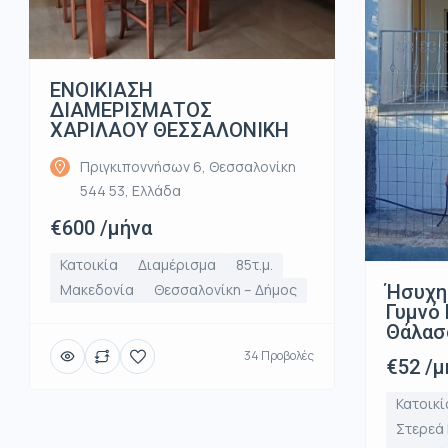
ΕΝΟΙΚΙΑΣΗ
ΔΙΑΜΕΡΙΣΜΑΤΟΣ
ΧΑΡΙΛΑΟΥ ΘΕΣΣΑΛΟΝΙΚΗ
Πριγκιποννήσων 6, Θεσσαλονίκη
544 53, Ελλάδα
€600 /μήνα
Κατοικία
Διαμέρισμα
85τ.μ.
Ήσυχη
Μακεδονία
Θεσσαλονίκη – Δήμος
Γυμνό 
Θάλασ
34 Προβολές
€52 /μ
Κατοικί
Στερεά