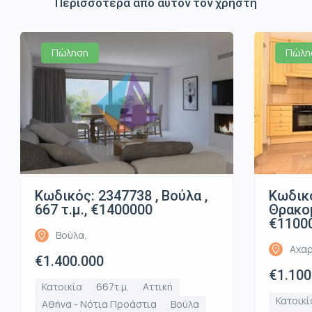
Περισσότερα από αυτόν τον χρήστη
Πώληση
Πώλη
Κωδικός: 2347738 , Βούλα ,
Κωδικό
667 τ.μ., €1400000
Θρακομ
€1100
Βούλα,
Αχαρ
€1.400.000
€1.100
Κατοικία
667τ.μ.
Αττική
Κατοικί
Αθήνα - Νότια Προάστια
Βούλα