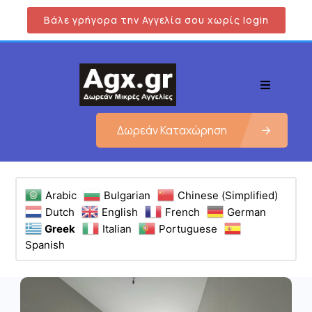
Βάλε γρήγορα την Αγγελία σου χωρίς login
Δωρεάν Καταχώρηση
Arabic
Bulgarian
Chinese (Simplified)
Dutch
English
French
German
Greek
Italian
Portuguese
Spanish