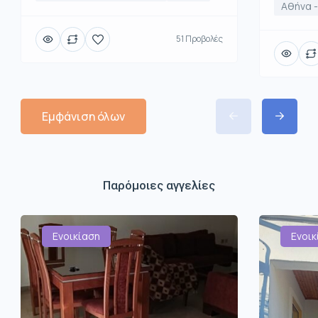
Αθήνα -
51 Προβολές
Εμφάνιση όλων
Παρόμοιες αγγελίες
Ενοικίαση
Ενοικ