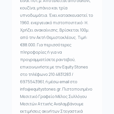
είναι 110τ.μ. Αποτελείται από σαλόνι,
κουζίνα, μπάνιο και τρία
υπνοδωμάτια. Έχει κατασκευαστεί το
1960. ενεργειακό πιστοποιητικό: Η.
Χρήζει ανακαίνισης. Βρίσκεται 100μ.
από την Ακτή Θεμιστοκλέους. Τιμή:
€88.000. Για περισσότερες
πληροφορίες ή για να
προγραμματίσετε ραντεβού,
επικοινωνήστε με την Equity Stones
στο τηλέφωνο 210 4831283 /
6975543961, ή μέσω email στο
info@equitystones.gr. Πιστοποιημένο
Μεσιτικό Γραφείο Μέλος Συλλόγου
Μεσιτών Αττικής Αναλαμβάνουμε
εκτιμήσεις ακινήτων Στεγαστικά