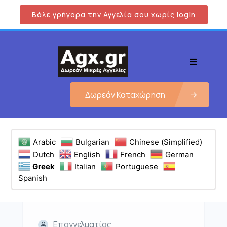
Βάλε γρήγορα την Αγγελία σου χωρίς login
Δωρεάν Καταχώρηση
Arabic
Bulgarian
Chinese (Simplified)
Dutch
English
French
German
Greek
Italian
Portuguese
Spanish
Επαγγελματίας