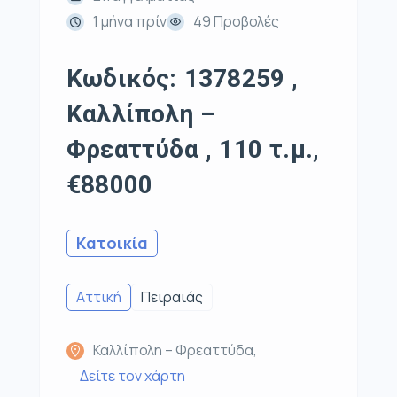
1 μήνα πρίν
49 Προβολές
Κωδικός: 1378259 ,
Καλλίπολη –
Φρεαττύδα , 110 τ.μ.,
€88000
Κατοικία
Αττική
Πειραιάς
Καλλίπολη – Φρεαττύδα,
Δείτε τον χάρτη