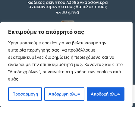
Κωδικος ακινητου Α3395 γκαρσονιερα
ανακαινισμενη στους Αμπελοκηπους
€420 /μήνα
Εκτιμούμε το απόρρητό σας
Κωδικος ακινητου Β4104 διαμερισμα στους
Χρησιμοποιούμε cookies για να βελτιώσουμε την
Αμπελοκηπους
€550 /μήνα
εμπειρία περιήγησής σας, να προβάλλουμε
εξατομικευμένες διαφημίσεις ή περιεχόμενο και να
αναλύουμε την επισκεψιμότητά μας.
Κάνοντας κλικ στο
"Αποδοχή όλων", συναινείτε στη χρήση των cookies από
Κωδικος ακινητου 21490 διαμερισμα στην
εμάς.
Ν.Πολιτεια Ευοσμου
€169.000
Προσαρμογή
Απόρριψη όλων
Αποδοχή όλων
Κωδικος ακινητου 21489 διαμερισμα Ανωθεν
Κορδελιου
€80.000