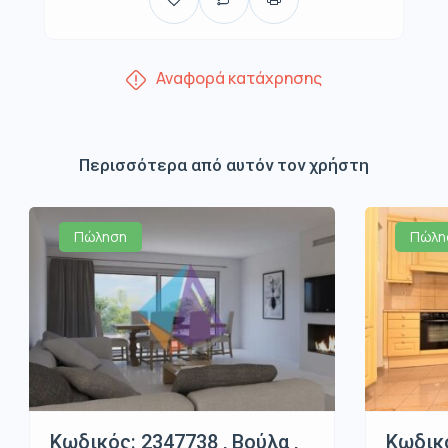
Αναφορά κατάχρησης
Περισσότερα από αυτόν τον χρήστη
Πώληση
Πώλη
Κωδικός: 2347738 , Βούλα ,
Κωδικό