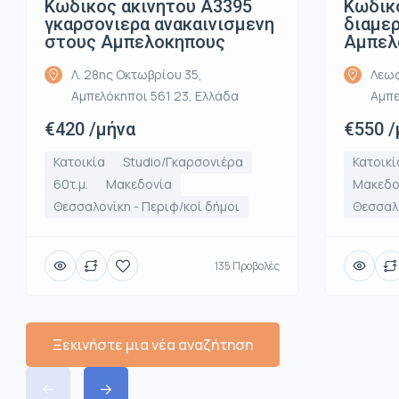
Κωδικ
Κωδικος ακινητου Α3395
διαμε
γκαρσονιερα ανακαινισμενη
Αμπελ
στους Αμπελοκηπους
Λεωφ
Λ. 28ης Οκτωβρίου 35,
Αμπε
Αμπελόκηποι 561 23, Ελλάδα
€550 /
€420 /μήνα
Κατοικί
Κατοικία
Studio/Γκαρσονιέρα
Μακεδο
60τ.μ.
Μακεδονία
Θεσσαλο
Θεσσαλονίκη - Περιφ/κοί δήμοι
135 Προβολές
Ξεκινήστε μια νέα αναζήτηση