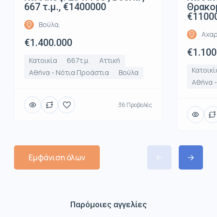
667 τ.μ., €1400000
Θρακομ
€1100
Βούλα,
Αχαρ
€1.400.000
€1.100
Κατοικία
667τ.μ.
Αττική
Κατοικί
Αθήνα - Νότια Προάστια
Βούλα
Αθήνα -
36 Προβολές
Εμφάνιση όλων
Παρόμοιες αγγελίες