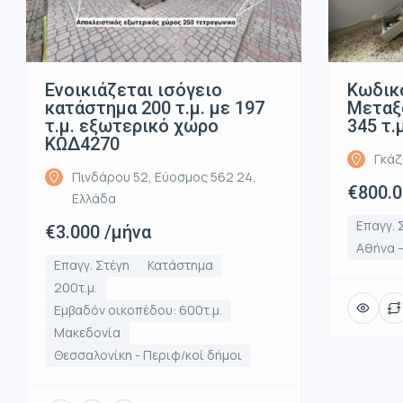
Ενοικιάζεται ισόγειο
Κωδικό
κατάστημα 200 τ.μ. με 197
Μεταξο
τ.μ. εξωτερικό χώρο
345 τ.
ΚΩΔ4270
Γκάζ
Πινδάρου 52, Εύοσμος 562 24,
€800.
Ελλάδα
Επαγγ. 
€3.000 /μήνα
Αθήνα –
Επαγγ. Στέγη
Κατάστημα
200τ.μ.
Εμβαδόν οικοπέδου: 600τ.μ.
Μακεδονία
Θεσσαλονίκη - Περιφ/κοί δήμοι