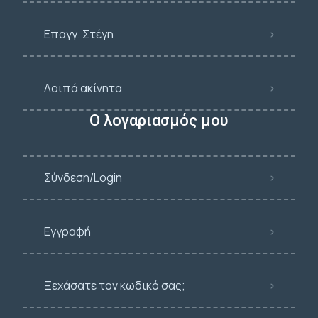
Επαγγ. Στέγη
Λοιπά ακίνητα
Ο λογαριασμός μου
Σύνδεση/Login
Εγγραφή
Ξεχάσατε τον κωδικό σας;