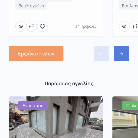
Βουλιαγμένη
Βουλια
34 Προβολές
Εμφάνιση όλων
Παρόμοιες αγγελίες
Ενοικίαση
Πώλη