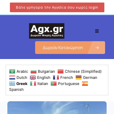
Βάλε γρήγορα την Αγγελία σου χωρίς login
Δωρεάν Καταχώρηση
Arabic
Bulgarian
Chinese (Simplified)
Dutch
English
French
German
Greek
Italian
Portuguese
Spanish