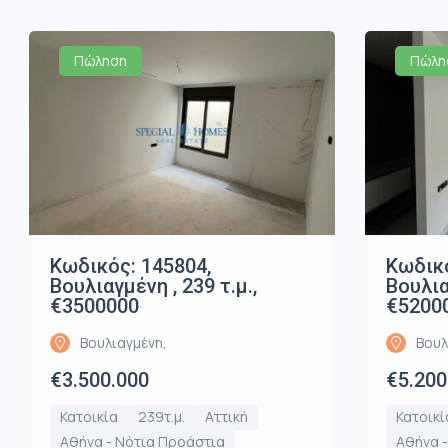
Πώληση
Πώλη
Κωδικός: 145804,
Κωδικό
Βουλιαγμένη , 239 τ.μ.,
Βουλια
€3500000
€5200
Βουλιαγμένη,
Βουλ
€3.500.000
€5.200
Κατοικία
239τ.μ.
Αττική
Κατοικί
Αθήνα - Νότια Προάστια
Αθήνα 