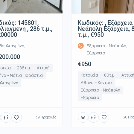
ικός: 145801,
Κωδικός: , Εξάρχεια
λιαγμένη , 286 τ.μ.,
Νεάπολη Εξάρχεια, 
200000
τ.μ., €950
Βουλιαγμένη,
Εξάρχεια - Νεάπολη,
Εξάρχεια
200.000
€950
οικία
286τ.μ.
Αττική
Κατοικία
80τ.μ.
Αττικ
να - Νότια Προάστια
Αθήνα – Κέντρο
υλιαγμένη
Εξάρχεια - Νεάπολη
Εξάρχεια
39 Προβολές
36 Πρ