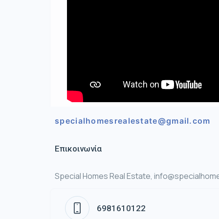
specialhomesrealestate@gmail.com
Επικοινωνία
Special Homes Real Estate, info@specialhome
6981610122