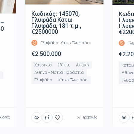
Κωδικός: 145070,
Κωδικ
Γλυφάδα Κάτω
Γλυφ
 –
Γλυφάδα, 181 τ.μ.,
Γλυφά
80
€2500000
€220
Γλυφάδα, Κάτω Γλυφάδα
Γλ
€2.500.000
€2.20
Κατοικία
181τ.μ.
Αττική
Κατοι
Αθήνα - Νότια Προάστια
Αθήνα
ή
Γλυφάδα
Κάτω Γλυφάδα
Γλυφ
οβολές
37 Προβολές