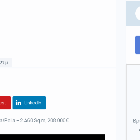
2τ.μ.
est
LinkedIn
lla/Pella – 2.460 Sq.m, 208.000€
Βρ