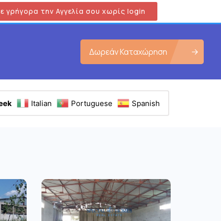
ε γρήγορα την Αγγελία σου χωρίς login
Δωρεάν Καταχώρηση
eek
Italian
Portuguese
Spanish