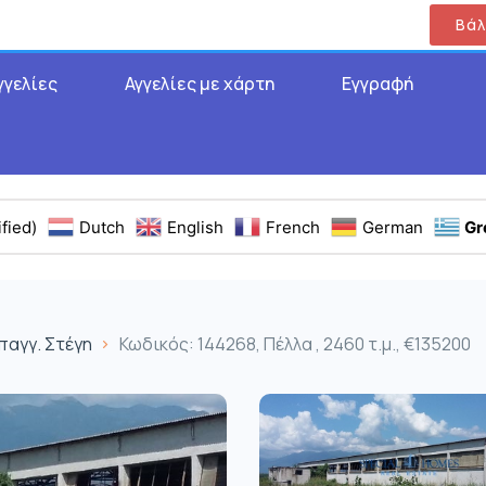
Βάλ
γγελίες
Αγγελίες με χάρτη
Εγγραφή
fied)
Dutch
English
French
German
Gr
παγγ. Στέγη
Κωδικός: 144268, Πέλλα , 2460 τ.μ., €135200