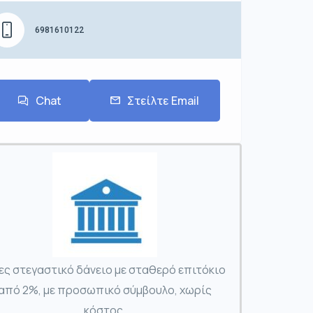
6981610122
Chat
Στείλτε Email
ες στεγαστικό δάνειο με σταθερό επιτόκιο
από 2%, με προσωπικό σύμβουλο, χωρίς
κόστος.