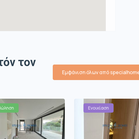
τόν τον
Εμφάνιση όλων από specialhom
Πώληση
Ενοικίαση