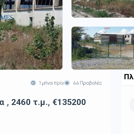
Πλ
1 μήνα πρίν
44 Προβολές
 , 2460 τ.μ., €135200