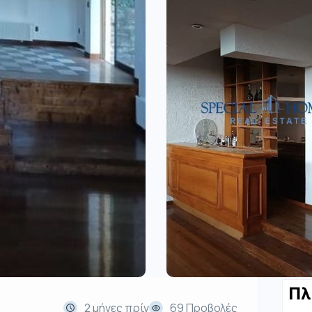
Πλ
2 μήνες πρίν
69 Προβολές