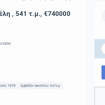
λη , 541 τ.μ., €740000
εντέλη
υής: 1979
Εμβαδόν ακινήτου: 541τ.μ.