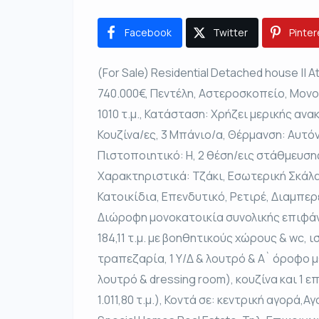
Facebook
Twitter
Pinter
(For Sale) Residential Detached house || 
740.000€, Πεντέλη, Αστεροσκοπείο, Μονο
1010 τ.μ., Κατάσταση: Χρήζει μερικής ανακ
Κουζίνα/ες, 3 Μπάνιο/α, Θέρμανση: Αυτό
Πιστοποιητικό: Η, 2 θέση/εις στάθμευση
Χαρακτηριστικά: Τζάκι, Εσωτερική Σκάλα
Κατοικίδια, Επενδυτικό, Ρετιρέ, Διαμπε
Διώροφη μονοκατοικία συνολικής επιφάνε
184,11 τ.μ. με βοηθητικούς χώρους & wc, ισ
τραπεζαρία, 1 Υ/Δ & λουτρό & Α` όροφο με 
λουτρό & dressing room), κουζίνα και 1 
1.011,80 τ.μ.), Κοντά σε: κεντρική αγορά