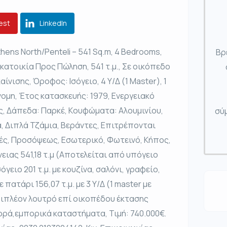
est
LinkedIn
Athens North/Penteli – 541 Sq.m, 4 Bedrooms,
Βρ
κατοικία Προς Πώληση, 541 τ.μ., Σε οικόπεδο
αίνισης, Όροφος: Ισόγειο, 4 Υ/Δ (1 Master), 1
νομη, Έτος κατασκευής: 1979, Ενεργειακό
ς, Δάπεδα: Παρκέ, Kουφώματα: Αλουμινίου,
σύμ
, Διπλά Τζάμια, Βεράντες, Επιτρέπονται
ρές, Προσόψεως, Εσωτερικό, Φωτεινό, Κήπος,
ιας 541,18 τ.μ (Αποτελείται από υπόγειο
όγειο 201 τ.μ. με κουζίνα, σαλόνι, γραφείο,
πατάρι 156,07 τ.μ. με 3 Υ/Δ (1 master με
επιπλέον λουτρό επί οικοπέδου έκτασης
,Αγορά,εμπορικά καταστήματα, Τιμή: 740.000€.