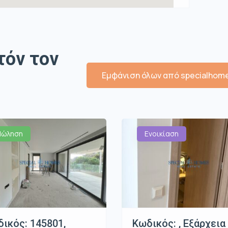
τόν τον
Εμφάνιση όλων από specialhom
Πώληση
Ενοικίαση
ικός: 145801,
Κωδικός: , Εξάρχεια