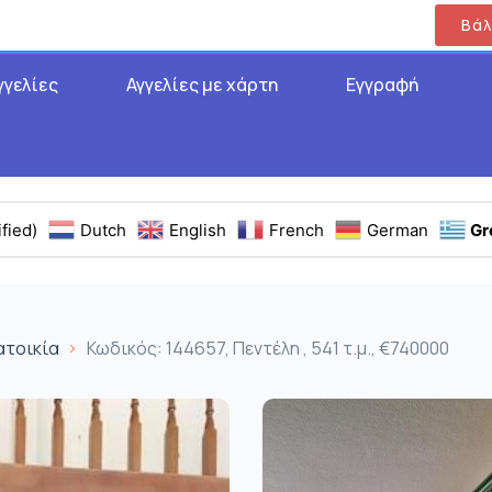
Βάλ
γγελίες
Αγγελίες με χάρτη
Εγγραφή
fied)
Dutch
English
French
German
Gr
ατοικία
Κωδικός: 144657, Πεντέλη , 541 τ.μ., €740000