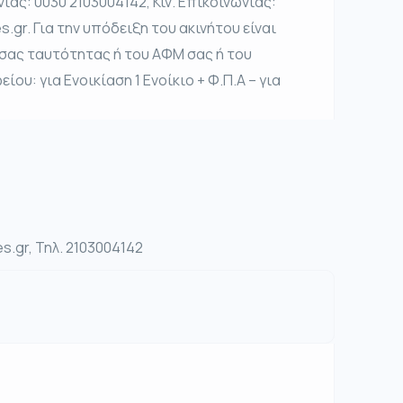
νίας: 0030 2103004142, Κιν. Επικοινωνίας:
s.gr. Για την υπόδειξη του ακινήτου είναι
 σας ταυτότητας ή του ΑΦΜ σας ή του
ου: για Ενοικίαση 1 Ενοίκιο + Φ.Π.Α – για
s.gr, Τηλ. 2103004142