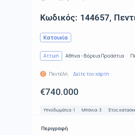
Κωδικός: 144657, Πεντέ
Κατοικία
Αττική
Αθήνα - Βόρεια Προάστια
Π
Πεντέλη,
Δείτε τον χάρτη
€740.000
Υπνοδωμάτια: 1
Μπάνια: 3
Έτος κατασκε
Περιγραφή