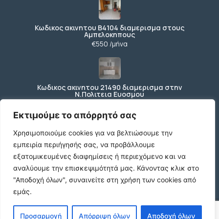
Κωδικος ακινητου Β4104 διαμερισμα στους
Αμπελοκηπους
€550 /μήνα
Κωδικος ακινητου 21490 διαμερισμα στην
Ν.Πολιτεια Ευοσμου
€169.000
Εκτιμούμε το απόρρητό σας
Χρησιμοποιούμε cookies για να βελτιώσουμε την
εμπειρία περιήγησής σας, να προβάλλουμε
Κωδικος ακινητου 21489 διαμερισμα Ανωθεν
Κορδελιου
εξατομικευμένες διαφημίσεις ή περιεχόμενο και να
€80.000
αναλύουμε την επισκεψιμότητά μας.
Κάνοντας κλικ στο
"Αποδοχή όλων", συναινείτε στη χρήση των cookies από
εμάς.
© 2026 agx.gr. All rights reserved.
Προσαρμογή
Απόρριψη όλων
Αποδοχή όλων