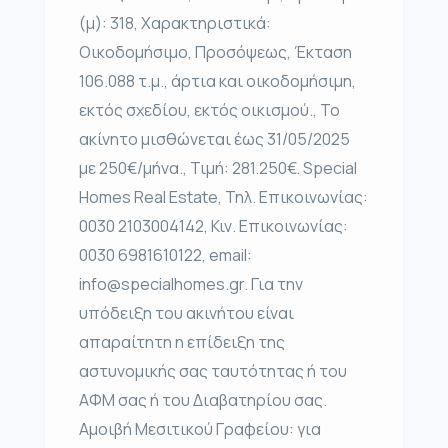
(μ): 318, Χαρακτηριστικά:
Οικοδομήσιμο, Προσόψεως, Έκταση
106.088 τ.μ., άρτια και οικοδομήσιμη,
εκτός σχεδίου, εκτός οικισμού., Το
ακίνητο μισθώνεται έως 31/05/2025
με 250€/μήνα., Τιμή: 281.250€. Special
Homes Real Estate, Τηλ. Επικοινωνίας:
0030 2103004142, Κιν. Επικοινωνίας:
0030 6981610122, email:
info@specialhomes.gr. Για την
υπόδειξη του ακινήτου είναι
απαραίτητη η επίδειξη της
αστυνομικής σας ταυτότητας ή του
ΑΦΜ σας ή του Διαβατηρίου σας.
Αμοιβή Μεσιτικού Γραφείου: για