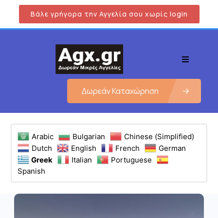
Βάλε γρήγορα την Αγγελία σου χωρίς login
Δωρεάν Καταχώρηση
Arabic
Bulgarian
Chinese (Simplified)
Dutch
English
French
German
Greek
Italian
Portuguese
Spanish