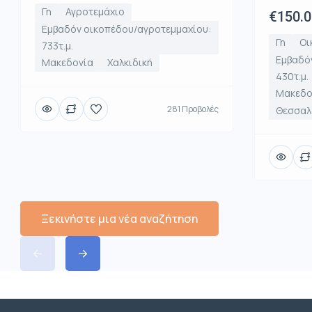
Γη
Αγροτεμάχιο
€150.
Εμβαδόν οικοπέδου/αγροτεμμαχίου:
Γη
Οι
733τ.μ.
Εμβαδό
Μακεδονία
Χαλκιδική
430τ.μ.
Μακεδο
281 Προβολές
Θεσσαλο
Ξεκινήστε μια νέα αναζήτηση