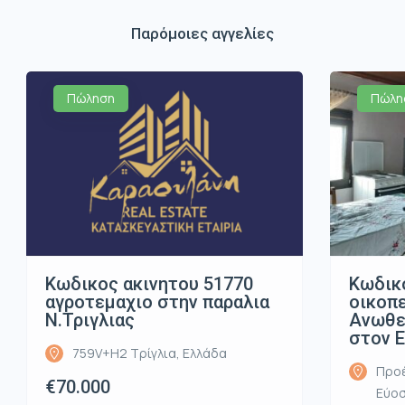
Παρόμοιες αγγελίες
Πώληση
Πώλη
Κωδικος ακινητου 51770
Κωδικ
αγροτεμαχιο στην παραλια
οικοπ
Ν.Τριγλιας
Ανωθε
στον 
759V+H2 Τρίγλια, Ελλάδα
Προέ
€70.000
Εύοσ