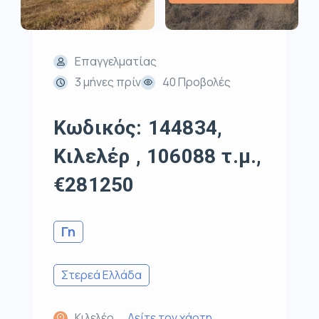
Επαγγελματίας
3 μήνες πρίν
40 Προβολές
Κωδικός: 144834,
Κιλελέρ , 106088 τ.μ.,
€281250
Γη
Στερεά Ελλάδα
Κιλελέρ,
Δείτε τον χάρτη