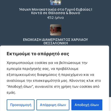
Ήσυχη Μονοκατοικία στο Γυμνό Ευβοίας |
Κοντά σε Θάλασσα & Βουνό
€52 /μήνα
ΕΝΟΙΚΙΑΣΗ ΔΙΑΜΕΡΙΣΜΑΤΟΣ ΧΑΡΙΛΑΟΥ
ΘΕΣΣΑΛΟΝΙΚΗ
€600 /μήνα
Εκτιμούμε το απόρρητό σας
Χρησιμοποιούμε cookies για να βελτιώσουμε την
εμπειρία περιήγησής σας, να προβάλλουμε
Κωδικος ακινητου Μ480 καταστημα στον
Ευοσμο
εξατομικευμένες διαφημίσεις ή περιεχόμενο και να
€500 /μήνα
αναλύουμε την επισκεψιμότητά μας.
Κάνοντας κλικ στο
"Αποδοχή όλων", συναινείτε στη χρήση των cookies από
εμάς.
© 2026 agx.gr. All rights reserved.
Προσαρμογή
Απόρριψη όλων
Αποδοχή όλων