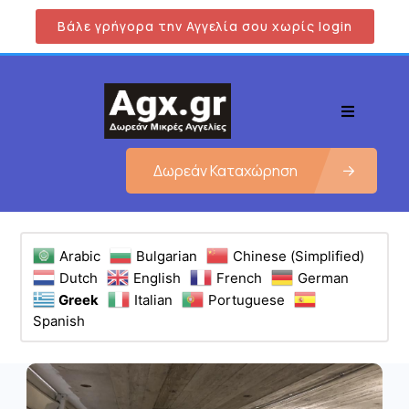
Βάλε γρήγορα την Αγγελία σου χωρίς login
Δωρεάν Καταχώρηση
Arabic
Bulgarian
Chinese (Simplified)
Dutch
English
French
German
Greek
Italian
Portuguese
Spanish