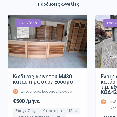
Παρόμοιες αγγελίες
Ενοικίαση
Ενοικ
Κωδικος ακινητου Μ480
Ενοικι
καταστημα στον Ευοσμο
κατάστ
τ.μ. ε
Επτανήσου, Εύοσμος, Ελλάδα
ΚΩΔ42
€500 /μήνα
Πινδ
Ελλ
Επαγγ. Στέγη
Κατάστημα
115τ.μ.