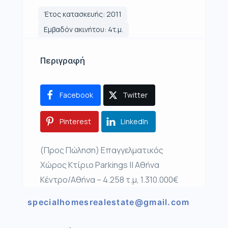
Έτος κατασκευής: 2011
Εμβαδόν ακινήτου: 4τ.μ.
Περιγραφή
Facebook
Twitter
Pinterest
LinkedIn
(Προς Πώληση) Επαγγελματικός
Χώρος Κτίριο Parkings || Αθήνα
Κέντρο/Αθήνα – 4.258 τ.μ, 1.310.000€
specialhomesrealestate@gmail.com