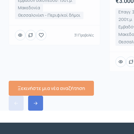
Εμβαδόν οικοπέδου: 150τ.μ.
€3.000
Μακεδονία
Επαγγ. 
Θεσσαλονίκη - Περιφ/κοί δήμοι
200τ.μ.
Εμβαδόν
Μακεδο
31 Προβολές
Θεσσαλο
Ξεκινήστε μια νέα αναζήτηση