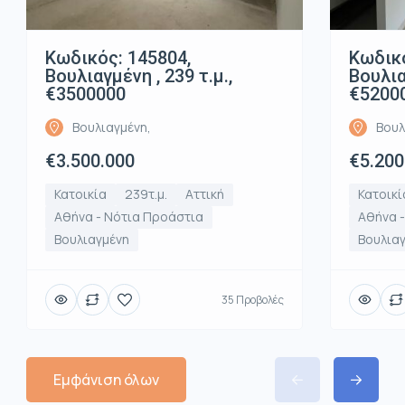
Κωδικός: 145804,
Κωδικό
Βουλιαγμένη , 239 τ.μ.,
Βουλια
€3500000
€5200
Βουλιαγμένη,
Βουλ
€3.500.000
€5.200
Κατοικία
239τ.μ.
Αττική
Κατοικί
Αθήνα - Νότια Προάστια
Αθήνα 
Βουλιαγμένη
Βουλια
35 Προβολές
Εμφάνιση όλων