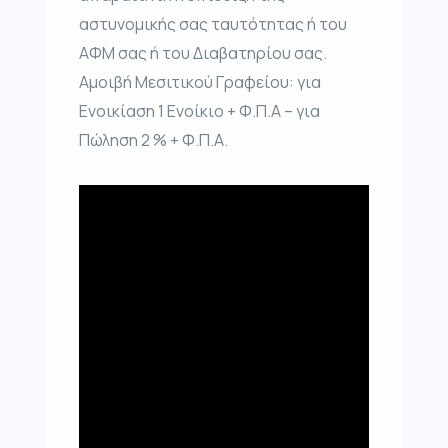
αστυνομικής σας ταυτότητας ή του
ΑΦΜ σας ή του Διαβατηρίου σας.
Αμοιβή Μεσιτικού Γραφείου: για
Ενοικίαση 1 Ενοίκιο + Φ.Π.Α – για
Πώληση 2 % + Φ.Π.Α.