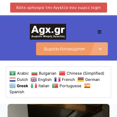
Βάλε γρήγορα την Αγγελία σου χωρίς login
Δωρεάν Καταχώρηση
Arabic
Bulgarian
Chinese (Simplified)
Dutch
English
French
German
Greek
Italian
Portuguese
Spanish