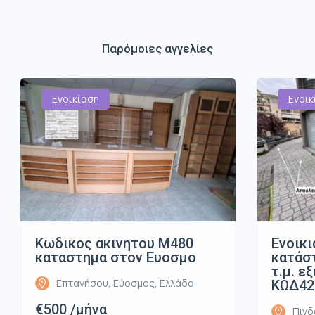
Παρόμοιες αγγελίες
Ενοικίαση
Ενοικ
Κωδικος ακινητου Μ480
Ενοικι
καταστημα στον Ευοσμο
κατάστ
τ.μ. ε
Επτανήσου, Εύοσμος, Ελλάδα
ΚΩΔ42
€500 /μήνα
Πινδ