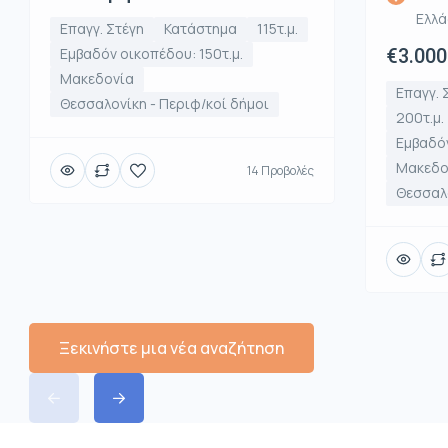
Ελλ
Επαγγ. Στέγη
Κατάστημα
115τ.μ.
Εμβαδόν οικοπέδου: 150τ.μ.
€3.000
Μακεδονία
Επαγγ. 
Θεσσαλονίκη - Περιφ/κοί δήμοι
200τ.μ.
Εμβαδόν
Μακεδο
14 Προβολές
Θεσσαλο
Ξεκινήστε μια νέα αναζήτηση