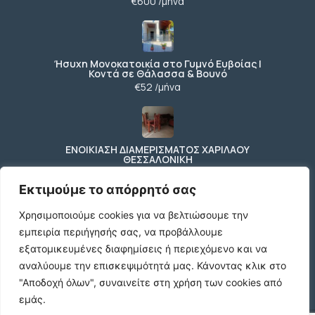
€600 /μήνα
Ήσυχη Μονοκατοικία στο Γυμνό Ευβοίας |
Κοντά σε Θάλασσα & Βουνό
€52 /μήνα
ΕΝΟΙΚΙΑΣΗ ΔΙΑΜΕΡΙΣΜΑΤΟΣ ΧΑΡΙΛΑΟΥ
ΘΕΣΣΑΛΟΝΙΚΗ
€600 /μήνα
Εκτιμούμε το απόρρητό σας
Χρησιμοποιούμε cookies για να βελτιώσουμε την
εμπειρία περιήγησής σας, να προβάλλουμε
Κωδικος ακινητου Μ480 καταστημα στον
Ευοσμο
εξατομικευμένες διαφημίσεις ή περιεχόμενο και να
€500 /μήνα
αναλύουμε την επισκεψιμότητά μας.
Κάνοντας κλικ στο
"Αποδοχή όλων", συναινείτε στη χρήση των cookies από
εμάς.