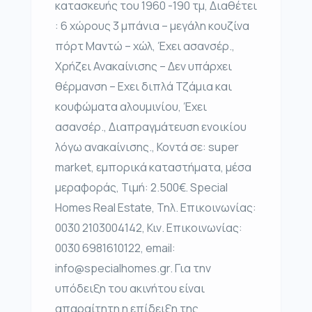
κατασκευής του 1960 -190 τμ, Διαθέτει
: 6 χώρους 3 μπάνια – μεγάλη κουζίνα
πόρτ Μαντώ – χώλ, Έχει ασανσέρ.,
Χρήζει Ανακαίνισης – Δεν υπάρχει
θέρμανση – Εχει διπλά Τζάμια και
κουφώματα αλουμινίου, Έχει
ασανσέρ., Διαπραγμάτευση ενοικίου
λόγω ανακαίνισης., Κοντά σε: super
market, εμπορικά καταστήματα, μέσα
μεραφοράς, Τιμή: 2.500€. Special
Homes Real Estate, Τηλ. Επικοινωνίας:
0030 2103004142, Κιν. Επικοινωνίας:
0030 6981610122, email:
info@specialhomes.gr. Για την
υπόδειξη του ακινήτου είναι
απαραίτητη η επίδειξη της