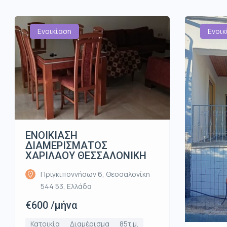
Ενοικίαση
Ενοικ
ΕΝΟΙΚΙΑΣΗ
ΔΙΑΜΕΡΙΣΜΑΤΟΣ
ΧΑΡΙΛΑΟΥ ΘΕΣΣΑΛΟΝΙΚΗ
Πριγκιποννήσων 6, Θεσσαλονίκη
544 53, Ελλάδα
€600 /μήνα
Κατοικία
Διαμέρισμα
85τ.μ.