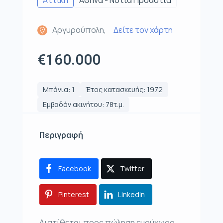
Αττική
Αθήνα - Νότια Προάστια
Αργυρούπολη,
Δείτε τον χάρτη
€160.000
Μπάνια: 1
Έτος κατασκευής: 1972
Εμβαδόν ακινήτου: 78τ.μ.
Περιγραφή
Facebook
Twitter
Pinterest
LinkedIn
Διατίθεται προς πώληση ευρύχωρο