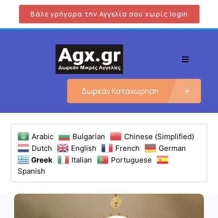
Βάλε γρήγορα την Αγγελία σου χωρίς login
Δωρεάν Καταχώρηση
Arabic
Bulgarian
Chinese (Simplified)
Dutch
English
French
German
Greek
Italian
Portuguese
Spanish