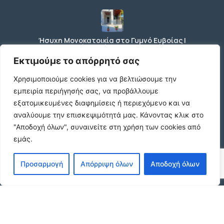
Ήσυχη Μονοκατοικία στο Γυμνό Ευβοίας |
Κοντά σε Θάλασσα & Βουνό
€52 /μήνα
Εκτιμούμε το απόρρητό σας
Χρησιμοποιούμε cookies για να βελτιώσουμε την
εμπειρία περιήγησής σας, να προβάλλουμε
ΕΝΟΙΚΙΑΣΗ ΔΙΑΜΕΡΙΣΜΑΤΟΣ ΧΑΡΙΛΑΟΥ
εξατομικευμένες διαφημίσεις ή περιεχόμενο και να
ΘΕΣΣΑΛΟΝΙΚΗ
αναλύουμε την επισκεψιμότητά μας.
Κάνοντας κλικ στο
€600 /μήνα
"Αποδοχή όλων", συναινείτε στη χρήση των cookies από
εμάς.
Κωδικος ακινητου Μ480 καταστημα στον
Προσαρμογή
Απόρριψη όλων
Αποδοχή όλων
Ευοσμο
€500 /μήνα