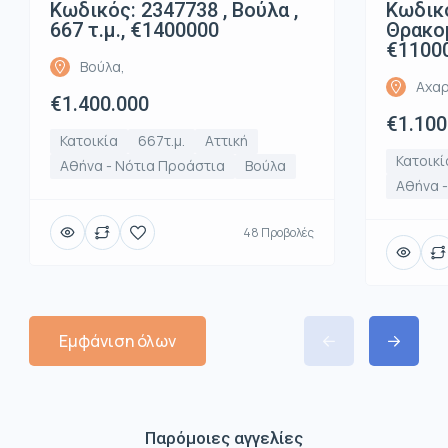
Κωδικός: 2347738 , Βούλα ,
Κωδικό
667 τ.μ., €1400000
Θρακομ
€1100
Βούλα,
Αχαρ
€1.400.000
€1.100
Κατοικία
667τ.μ.
Αττική
Κατοικί
Αθήνα - Νότια Προάστια
Βούλα
Αθήνα -
48 Προβολές
Εμφάνιση όλων
Παρόμοιες αγγελίες