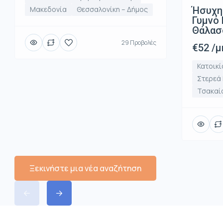
Ήσυχη
Μακεδονία
Θεσσαλονίκη – Δήμος
Γυμνό 
Θάλασ
29 Προβολές
€52 /μ
Κατοικί
Στερεά
Τσακαί
Ξεκινήστε μια νέα αναζήτηση