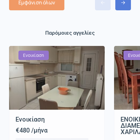
Εμφάνιση όλων
Παρόμοιες αγγελίες
Ενοικίαση
Ενοικ
Ενοικίαση
ΕΝΟΙΚ
ΔΙΑΜ
€480 /μήνα
ΧΑΡΙΛ