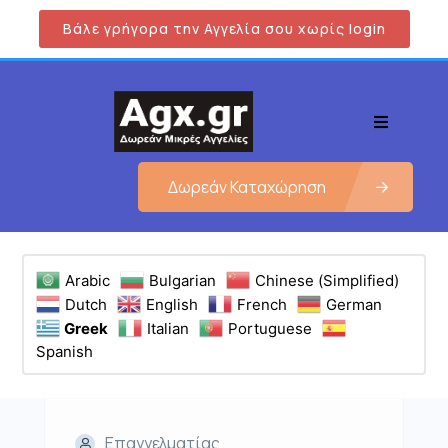
Βάλε γρήγορα την Αγγελία σου χωρίς login
Δωρεάν Καταχώρηση
Arabic
Bulgarian
Chinese (Simplified)
Dutch
English
French
German
Greek
Italian
Portuguese
Spanish
Επαγγελματίας