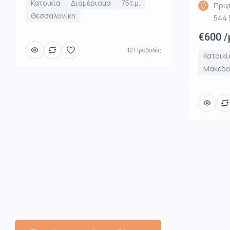
Κατοικία
Διαμέρισμα
75τ.μ.
Πριγ
Θεσσαλονίκη
544 
€600 /
12 Προβολές
Κατοικί
Μακεδο