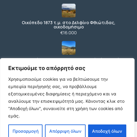
Οικόπεδο 1873 τ.μ. στο Δελφίνο Φθιώτιδας,
οικοδομήσιμο
€16.000
Αγροτεμάχιο 338 τ.μ. με πανοραμική θέα κοντά
στην Αράχωβα
Εκτιμούμε το απόρρητό σας
€2.500
Χρησιμοποιούμε cookies για να βελτιώσουμε την
εμπειρία περιήγησής σας, να προβάλλουμε
εξατομικευμένες διαφημίσεις ή περιεχόμενο και να
Ενοικίαση
αναλύουμε την επισκεψιμότητά μας.
Κάνοντας κλικ στο
€480 /μήνα
"Αποδοχή όλων", συναινείτε στη χρήση των cookies από
εμάς.
ΕΝΟΙΚΙΑΣΗ ΔΙΑΜΕΡΙΣΜΑΤΟΣ ΧΑΡΙΛΑΟΥ
Προσαρμογή
Απόρριψη όλων
Αποδοχή όλων
ΘΕΣΣΑΛΟΝΙΚΗ