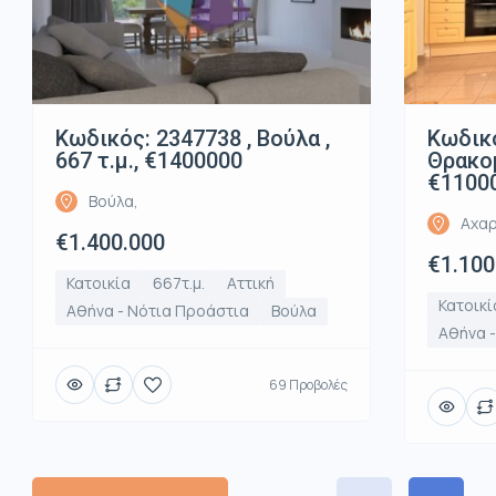
Κωδικός: 2347738 , Βούλα ,
Κωδικό
667 τ.μ., €1400000
Θρακομ
€1100
Βούλα,
Αχαρ
€1.400.000
€1.100
Κατοικία
667τ.μ.
Αττική
Κατοικί
Αθήνα - Νότια Προάστια
Βούλα
Αθήνα -
69 Προβολές