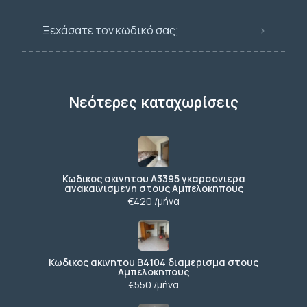
Ξεχάσατε τον κωδικό σας;
Νεότερες καταχωρίσεις
Κωδικος ακινητου Α3395 γκαρσονιερα
ανακαινισμενη στους Αμπελοκηπους
€420 /μήνα
Κωδικος ακινητου Β4104 διαμερισμα στους
Αμπελοκηπους
€550 /μήνα