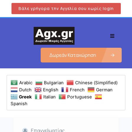
Βάλε γρήγορα την Αγγελία σου χωρίς login
Δωρεάν Καταχώρηση
Arabic
Bulgarian
Chinese (Simplified)
Dutch
English
French
German
Greek
Italian
Portuguese
Spanish
Επαγγελματίας