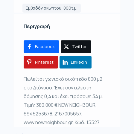
Εμβαδόν ακινήτου: 800τ.μ.
Περιγραφή
Facebook
Twitter
Pinterest
LinkedIn
Πωλείται γωνιακό οικόπεδο 800 μ2
στο Διόνυσο. Έχει συντελεστή
δόμησης 0,4 και έχει πρόσοψη 34 μ.
Τιμή: 380.000 € NEW NEIGHBOUR,
6945253678, 2167005657,
www.newneighbour.gr, Κωδ: 15527