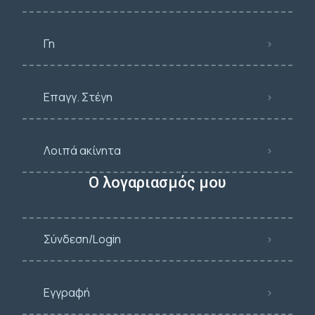
Γη
Επαγγ. Στέγη
Λοιπά ακίνητα
Ο λογαριασμός μου
Σύνδεση/Login
Εγγραφή