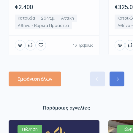
€2.400
€325.
Κατοικία
264τ.μ.
Αττική
Κατοικί
Αθήνα - Βόρεια Προάστια
Αθήνα 
43 Προβολές
Εμφάνιση όλων
Παρόμοιες αγγελίες
Πώληση
Πώλη