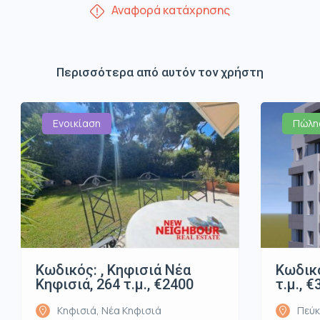
Αναφορά κατάχρησης
Περισσότερα από αυτόν τον χρήστη
Ενοικίαση
Πώλη
Κωδικός: , Κηφισιά Νέα
Κωδικό
Κηφισιά, 264 τ.μ., €2400
τ.μ., 
Κηφισιά, Νέα Κηφισιά
Πεύκ