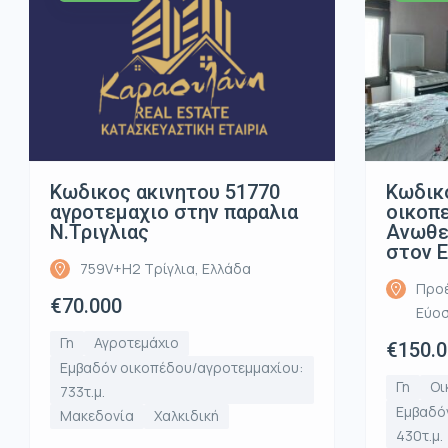
Κωδικος ακινητου 51770
Κωδικ
αγροτεμαχιο στην παραλια
οικοπ
Ν.Τριγλιας
Ανωθε
στον 
759V+H2 Τρίγλια, Ελλάδα
Προέ
€70.000
Εύοσ
Γη
Αγροτεμάχιο
€150.
Εμβαδόν οικοπέδου/αγροτεμμαχίου:
Γη
Οι
733τ.μ.
Εμβαδό
Μακεδονία
Χαλκιδική
430τ.μ.