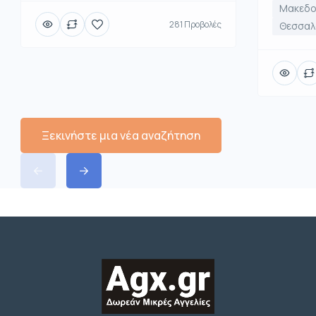
Μακεδο
281 Προβολές
Θεσσαλο
Ξεκινήστε μια νέα αναζήτηση