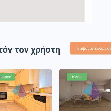
τόν τον χρήστη
Εμφάνιση όλων απ
Πώληση
Πώληση