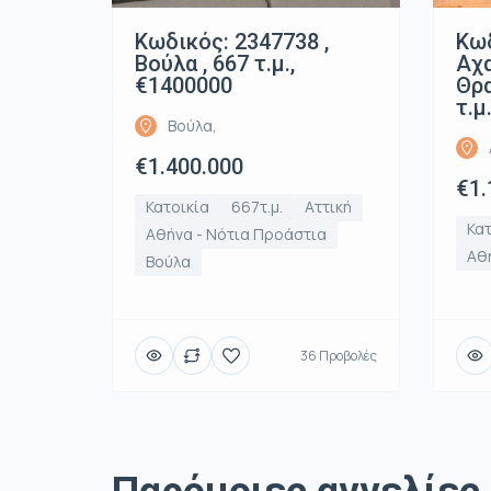
Κωδικός: 2347738 ,
Κωδ
Βούλα , 667 τ.μ.,
Αχ
€1400000
Θρα
τ.μ
Βούλα,
€1.400.000
€1.
Κατοικία
667τ.μ.
Αττική
Κατ
Αθήνα - Νότια Προάστια
Αθή
Βούλα
36 Προβολές