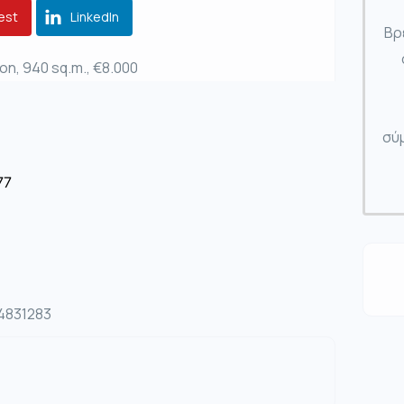
est
LinkedIn
Βρ
on, 940 sq.m., €8.000
σύμ
77
04831283