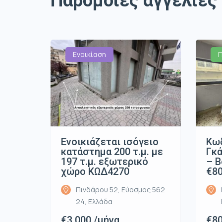
Παρόμοιες αγγελίες
Ενοικίαση
Ενοικιάζεται ισόγειο
Κωδ
κατάστημα 200 τ.μ. με
Γκά
197 τ.μ. εξωτερικό
– Β
χώρο ΚΩΔ4270
€8
Πινδάρου 52, Εύοσμος 562
24, Ελλάδα
€3.000 /μήνα
€80