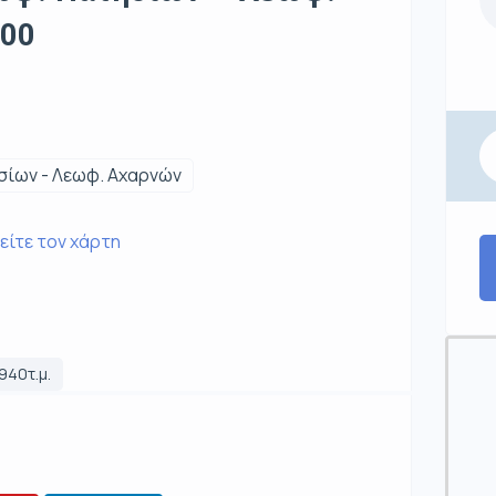
000
σίων - Λεωφ. Αχαρνών
είτε τον χάρτη
940τ.μ.