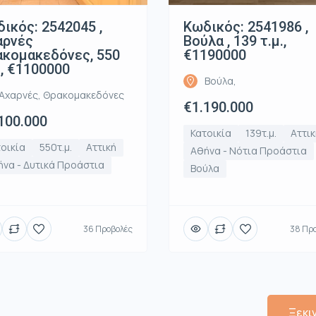
ικός: 2542045 ,
Κωδικός: 2541986 ,
αρνές
Βούλα , 139 τ.μ.,
κομακεδόνες, 550
€1190000
., €1100000
Βούλα,
Αχαρνές, Θρακομακεδόνες
€1.190.000
100.000
Κατοικία
139τ.μ.
Αττικ
οικία
550τ.μ.
Αττική
Αθήνα - Νότια Προάστια
να - Δυτικά Προάστια
Βούλα
36 Προβολές
38 Πρ
Ξεκι