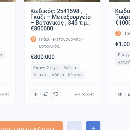
Κωδικός: 2541598 ,
Κωδικ
Γκάζι – Μεταξουργείο
Ταύρο
– Βοτανικός , 345 τ.μ.,
€100
€800000
Τα
Γκάζι - Μεταξουργείο -
€1.00
Βοτανικός,
ή
Επαγγ
€800.000
Αττικ
Επαγγ. Στέγη
345τ.μ.
Αττική
Αθήνα – Κέντρο
οβολές
34 Προβολές
νήστε μια νέα αναζήτηση