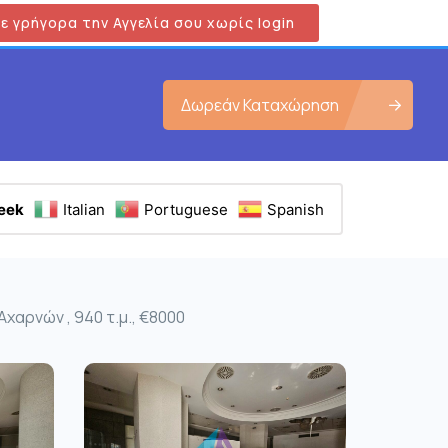
ε γρήγορα την Αγγελία σου χωρίς login
Δωρεάν Καταχώρηση
eek
Italian
Portuguese
Spanish
χαρνών , 940 τ.μ., €8000