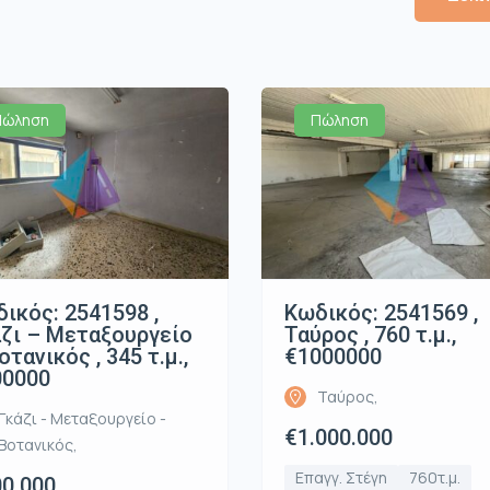
Πώληση
Πώληση
ικός: 2541598 ,
Κωδικός: 2541569 ,
ζι – Μεταξουργείο
Ταύρος , 760 τ.μ.,
οτανικός , 345 τ.μ.,
€1000000
00000
Ταύρος,
Γκάζι - Μεταξουργείο -
€1.000.000
Βοτανικός,
Επαγγ. Στέγη
760τ.μ.
0.000