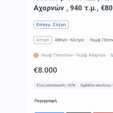
Αχαρνών , 940 τ.μ., €8
Επαγγ. Στέγη
Αττική
Αθήνα – Κέντρο
Λεωφ. Πατη
Λεωφ. Πατησίων - Λεωφ. Αχαρνών,
Δ
€8.000
Έτος κατασκευής: 1978
Εμβαδόν ακινήτου: 
Περιγραφή