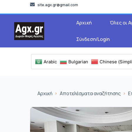
site.agx.gr@gmail.com
Αρχική
Όλες οι Α
Σύνδεση/Login
Arabic
Bulgarian
Chinese (Simpli
Αρχική
Αποτελέσματα αναζήτησης
Ε