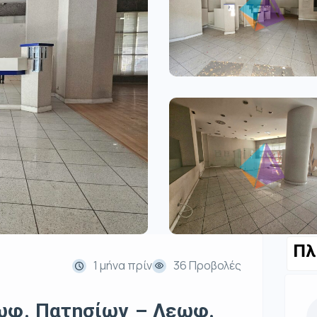
Πλ
1 μήνα πρίν
36 Προβολές
εωφ. Πατησίων – Λεωφ.