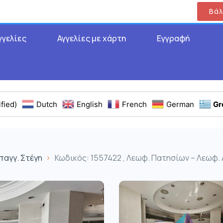
Βάλ
γγελίες
Αγγελίες με χάρτη
Εγγραφή
fied)
Dutch
English
French
German
Gr
παγγ. Στέγη
Κωδικός: 1557422 , Λεωφ. Πατησίων – Λεωφ. Α