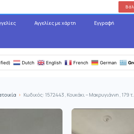
Βάλ
γγελίες
Αγγελίες με χάρτη
Εγγραφή
fied)
Dutch
English
French
German
Gr
ατοικία
Κωδικός: 1572443 , Κουκάκι – Μακρυγιάννη , 179 τ