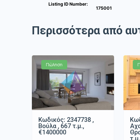
Listing ID Number:
175001
Περισσότερα από αυ
Πώληση
Κωδικός: 2347738 ,
Κωδ
Βούλα , 667 τ.μ.,
Αχ
€1400000
Θρα
τ.μ