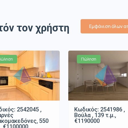
τόν τον χρήστη
Εμφάνιση όλων απ
Πώληση
Πώληση
ικός: 2542045 ,
Κωδικός: 2541986 ,
αρνές
Βούλα , 139 τ.μ.,
κομακεδόνες, 550
€1190000
., €1100000