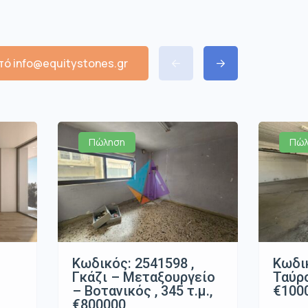
ό info@equitystones.gr
Πώληση
Πώλ
Κωδικός: 2541598 ,
Κωδικ
Γκάζι – Μεταξουργείο
Ταύρο
– Βοτανικός , 345 τ.μ.,
€100
€800000