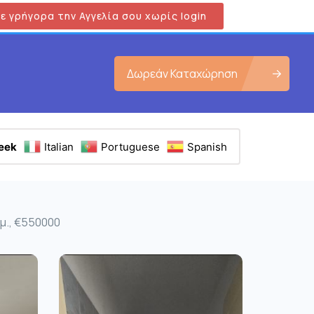
ε γρήγορα την Αγγελία σου χωρίς login
Δωρεάν Καταχώρηση
eek
Italian
Portuguese
Spanish
.μ., €550000