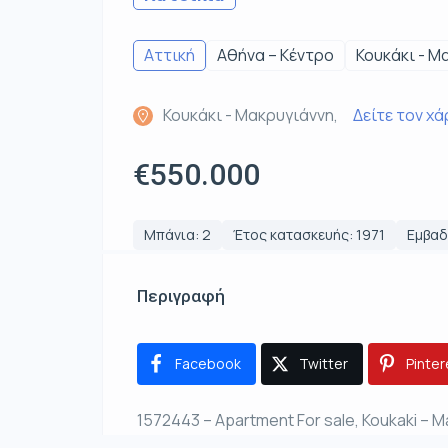
Αττική
Αθήνα – Κέντρο
Κουκάκι - Μ
Κουκάκι - Μακρυγιάννη,
Δείτε τον χ
€550.000
Μπάνια: 2
Έτος κατασκευής: 1971
Εμβαδό
Περιγραφή
Facebook
Twitter
Pinter
1572443 – Apartment For sale, Koukaki – Ma