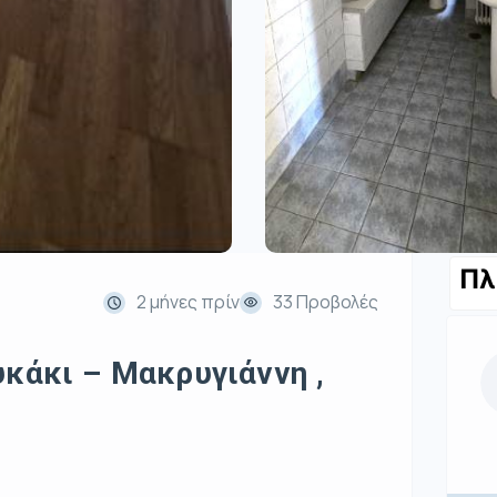
Πλ
2 μήνες πρίν
33 Προβολές
υκάκι – Μακρυγιάννη ,