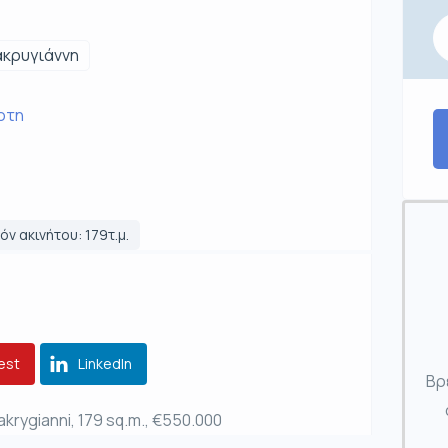
ακρυγιάννη
άρτη
ν ακινήτου: 179τ.μ.
est
LinkedIn
Βρ
krygianni, 179 sq.m., €550.000